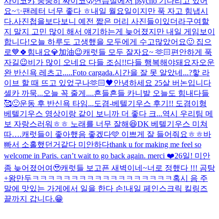
사이코
캬 뭉중히 싸이코🫢
연습실에서 psycho 기다리고 있어
요~✨
팬레터 너무 좋다 ㅎ
내일 월요일이지만 푹 자고 힘냅시
다.
사진첩을보다보니 예전 짧은 머리 사진들이있더라구여
할
지 말지 고민 많이 해서 얘기하는게 늦어졌지만 내일 게임보이
합니다!
오늘 하루도 고생했을 모두에게 수고많았어요🙂 집으
로💙
🍀힘내요💎加油😉
캐럿들 모두 잘자요~ 🫶🏻
편안하게 푹
자길😉
비가 많이 오네요 다들 조심!!
다들 행복해야돼요
자
오운
완 반신욕 레츠고.....
Foto cargada.
시간을 잘 못 알았네...?핳 라
이브 할 때 뜨고 있었구나
🫶🏻🖤
안녕하세요 25살 버논입니다
셀카 까묵...오늘 꼭 줄게....
흔들흔들 카니발 오늘도 힘내다들
🥰
🙂
운동 후 반신욕 타임...
도겸-베텔기우스 후기!! 도겸이형
베텔기우스 영상이랑 같이 보니까 더 좋다 크...역시 우리팀 메
보 자랑스러워ㅎㅎ 노래를 너무 잘해😆
DK 베텔기우스 미쳐
따….
캐럿들이 좋아했음 좋겠다🩵 이쁘게 잘 들어줘요ㅎㅎ
바
빠서 소홀했던거같다 미안하다
thank u for making me feel so
welcome in Paris. can’t wait to go back again. merci ❤️
26일! 미안
좀 늦어졌어여🥹
캐럿들 보고픈 새벽이네~
너로 정했다 !!! 곰탕
+왕만두
ㅋㅋㅋㅋㅋㅋㅋㅋㅋㅋㅋㅋㅋㅋㅋㅋㅋㅋ
혹시 음 주
말에 맛있는 가게에서 일을 한다 손!
내일 페인스크릭 킬링즈
끝까지 갑니다.😁