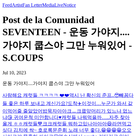
Feed
Artist
Fan Letter
Media
Live
Notice
Post de la Comunidad
SEVENTEEN - 운동 가야지....
가야지 쿱스야 그만 누워있어 -
S.COUPS
Jul 10, 2023
운동 가야지....가야지 쿱스야 그만 누워있어
사랑해요 캐럿들 ㅋㅋㅋㅋ ❤️❤️
역시 난 확신의 준프..🥹
빼꼼
다
들 좋은 하루 보내고 계신가요?
도착✈️
이것이…누군가 와서 같
이먹어줄 줄알았어
밥묵자아아크ㅡ크킄
앞머리가 있느냐 없느
냐😘 귀여운척 미안합니다♥️
캐럿들 나뭐먹을까…..
자주 찾아
올게 ㅎㅎ캐럿들💙크크
캐럿들 뭐하고있나아아아😆
라면먹고
싶다 김치에 싹~ 호로록
문준휘 노래 너무 좋다.😁😁😁😁
오오