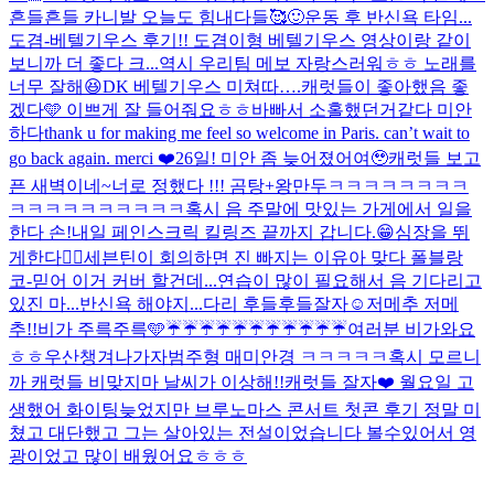
흔들흔들 카니발 오늘도 힘내다들🥰
🙂
운동 후 반신욕 타임...
도겸-베텔기우스 후기!! 도겸이형 베텔기우스 영상이랑 같이
보니까 더 좋다 크...역시 우리팀 메보 자랑스러워ㅎㅎ 노래를
너무 잘해😆
DK 베텔기우스 미쳐따….
캐럿들이 좋아했음 좋
겠다🩵 이쁘게 잘 들어줘요ㅎㅎ
바빠서 소홀했던거같다 미안
하다
thank u for making me feel so welcome in Paris. can’t wait to
go back again. merci ❤️
26일! 미안 좀 늦어졌어여🥹
캐럿들 보고
픈 새벽이네~
너로 정했다 !!! 곰탕+왕만두
ㅋㅋㅋㅋㅋㅋㅋㅋ
ㅋㅋㅋㅋㅋㅋㅋㅋㅋㅋ
혹시 음 주말에 맛있는 가게에서 일을
한다 손!
내일 페인스크릭 킬링즈 끝까지 갑니다.😁
심장을 뛰
게한다❤️‍🔥
세븐틴이 회의하면 진 빠지는 이유
아 맞다 폴블랑
코-믿어 이거 커버 할건데...연습이 많이 필요해서 음 기다리고
있진 마...
반신욕 해야지...다리 후들후들
잘자☺️
저메추 저메
추!!
비가 주륵주륵🩵
☔️☔️☔️☔️☔️☔️☔️☔️☔️☔️☔️
여러분 비가와요
ㅎㅎ우산챙겨나가자
범주형 매미안경 ㅋㅋㅋㅋㅋ
혹시 모르니
까 캐럿들 비맞지마 날씨가 이상해!!
캐럿들 잘자❤️ 월요일 고
생했어 화이팅
늦었지만 브루노마스 콘서트 첫콘 후기 정말 미
쳤고 대단했고 그는 살아있는 전설이었습니다 볼수있어서 영
광이었고 많이 배웠어요ㅎㅎㅎ