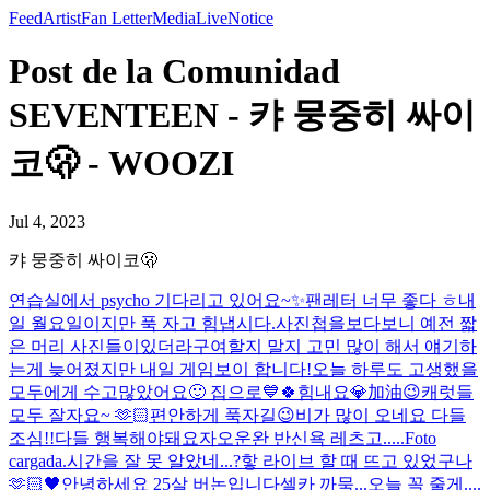
Feed
Artist
Fan Letter
Media
Live
Notice
Post de la Comunidad
SEVENTEEN - 캬 뭉중히 싸이
코🫢 - WOOZI
Jul 4, 2023
캬 뭉중히 싸이코🫢
연습실에서 psycho 기다리고 있어요~✨
팬레터 너무 좋다 ㅎ
내
일 월요일이지만 푹 자고 힘냅시다.
사진첩을보다보니 예전 짧
은 머리 사진들이있더라구여
할지 말지 고민 많이 해서 얘기하
는게 늦어졌지만 내일 게임보이 합니다!
오늘 하루도 고생했을
모두에게 수고많았어요🙂 집으로💙
🍀힘내요💎加油😉
캐럿들
모두 잘자요~ 🫶🏻
편안하게 푹자길😉
비가 많이 오네요 다들
조심!!
다들 행복해야돼요
자
오운완 반신욕 레츠고.....
Foto
cargada.
시간을 잘 못 알았네...?핳 라이브 할 때 뜨고 있었구나
🫶🏻🖤
안녕하세요 25살 버논입니다
셀카 까묵...오늘 꼭 줄게....