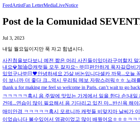
Feed
Artist
Fan Letter
Media
Live
Notice
Post de la Comunidad S
Jul 3, 2023
내일 월요일이지만 푹 자고 힘냅시다.
사진첩을보다보니 예전 짧은 머리 사진들이있더라구여
할지 말
내요💎加油😉
캐럿들 모두 잘자요~ 🫶🏻
편안하게 푹자길😉
비가
있었구나
🫶🏻🖤
안녕하세요 25살 버논입니다
셀카 까묵...오늘 꼭 
이 보니까 더 좋다 크...역시 우리팀 메보 자랑스러워ㅎㅎ 노래를
thank u for making me feel so welcome in Paris. can’t wait to go back
ㅋㅋㅋㅋㅋ
혹시 음 주말에 맛있는 가게에서 일을 한다 손!
내일 
건데...연습이 많이 필요해서 음 기다리고 있진 마...
반신욕 해야지
매미안경 ㅋㅋㅋㅋㅋ
혹시 모르니까 캐럿들 비맞지마 날씨가 이
이었습니다 볼수있어서 영광이었고 많이 배웠어요ㅎㅎㅎ
ㅋㅋ