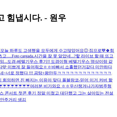
자고 힘냅시다. - 원우
!
오늘 하루도 고생했을 모두에게 수고많았어요🙂 집으로💙
🍀힘
.....
Foto cargada.
시간을 잘 못 알았네...?핳 라이브 할 때 뜨고
...
도겸-베텔기우스 후기!! 도겸이형 베텔기우스 영상이랑 같
🩵 이쁘게 잘 들어줘요ㅎㅎ
바빠서 소홀했던거같다 미안하다
네~
너로 정했다 !!! 곰탕+왕만두
ㅋㅋㅋㅋㅋㅋㅋㅋㅋㅋㅋㅋㅋ
 회의하면 진 빠지는 이유
아 맞다 폴블랑코-믿어 이거 커버 할
☔️☔️☔️☔️☔️☔️☔️☔️
여러분 비가와요 ㅎㅎ우산챙겨나가자
범주형
 콘서트 첫콘 후기 정말 미쳤고 대단했고 그는 살아있는 전설
치 안주거리 생김