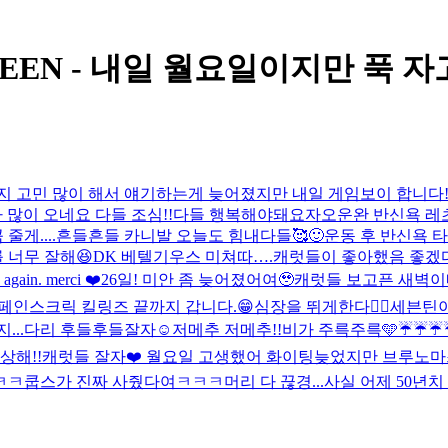
EVENTEEN - 내일 월요일이지만 푹 
지 고민 많이 해서 얘기하는게 늦어졌지만 내일 게임보이 합니다
 많이 오네요 다들 조심!!
다들 행복해야돼요
자
오운완 반신욕 레츠고
줄게....
흔들흔들 카니발 오늘도 힘내다들🥰
🙂
운동 후 반신욕 타임
 너무 잘해😆
DK 베텔기우스 미쳐따….
캐럿들이 좋아했음 좋겠다
 again. merci ❤️
26일! 미안 좀 늦어졌어여🥹
캐럿들 보고픈 새벽이
페인스크릭 킬링즈 끝까지 갑니다.😁
심장을 뛰게한다❤️‍🔥
세븐틴이
...다리 후들후들
잘자☺️
저메추 저메추!!
비가 주륵주륵🩵
☔️☔️☔️
상해!!
캐럿들 잘자❤️ 월요일 고생했어 화이팅
늦었지만 브루노마스
ㅋㅋ쿱스가 진짜 사줬다여ㅋㅋㅋ
머리 다 끊경...
사실 어제 50년