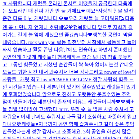
ㅎ 사랑합니다 캐럿들 온라인 콘서트 어땠을지 궁금한데 다음에
는 오프라인 때 진짜 가만 안 둘 거에요❤ 예요*
사랑의 힘을 알려
준건 다름 아닌 캐럿입니다 💎❤️
우리 캐럿들 늘 고마워요🥰 다음
엔 꼭!!! 만나자 언제나 호랑해🐯🧡
행복합니다 앞으로 저희가 걸
어가는 길에 늘 옆에 계셨으면 좋겠습니다🖤
행복한 공연이 막을
내렸습니다. rock with you 활동 직전부터 시작해서 활동하고 들어
와서 연습하고 활동 끝난 다음날에도 연습하고 하면서 준비했던
공연인데 이렇게 캐럿들이 행복해하는 모습 보니까 정말 뿌듯하
고 그동안 힘들었고 지쳤던 순간들이 싹 녹아 없어지는것 같네요.
오늘도 귀한 시간 내서 봐주셔서 너무 감사드리고 power of love의
사랑들...
캐럿 최고 luv u
POWER OF LOVE 정말 사랑의 힘을 느
낀 시간들이었습니다 세븐틴이 있기에 할수있었고 캐럿들이 있기
에 후회없었습니다 앞으로도 진하고 오랫동안 웃을수있는 추억
많이 만들어가요 세븐틴의 존재의 이유는 캐럿들이니까💖💙
멤버
들 정말 많이많이 고생했다 ㅠㅠ. 우리 💎 늘 많은 사랑 주셔서 고
마워요♥️ 이제 날씨도 추워지고 다들 감기 조심하고 따뜻하게 입고
다녀요💙
캐럿들♥️지금까지 공연 함께 즐겨주시고 같이 좋은 추억
만들었다는게 정말 감사하고 소중해요. 3회 공연을 하면서 많은