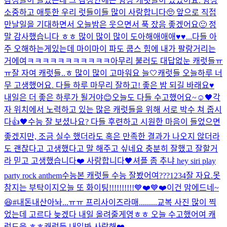
감정들이 들었는데 그 감정안에는 항상 캐럿들이 있었어요. 항상
소중하고 애틋한 우리 럿들이들 많이 사랑합니다🥺 앞으로 직접
만날일을 기대하면서 오늘밤은 웃으면서 푹 잤음 좋겠어요🙂 정
말 감사했습니다 ㅎㅎ 많이 많이 많이 도아해애애애♥️♥...
다들 아
주 오해하는게있는데 마이마이 파도 쿱스 힘에 내가 팔랑거리는
거에여ㅋㅋㅋㅋㅋㅋㅋㅋㅋㅋㅋ
아무리 불러도 대답없눈 캐럿들ㅠ
ㅠ
잘 자여 캐럿들..ㅎ 많이 많이 고마워요 늘🤍
캐럿들 오늘하루 너
무 고생했어요. 다들 하루 마무리 잘하고! 좋은 밤 되길 바래요♥️
내일은 더 좋은 하루가 될거야😊
오늘도 다들 수고했어요~☺️
🖤
각
자 위치에서 노력하고 있는 많은 캐럿들을 위해 서로 박수 쳐 줍시
다👍🖤
수능 잘 보셨나요? 다들 후련하고 시원한 마음이 들었으면
좋겠지만, 조금 실수 했더라도 혹은 만족한 결과가 나오지 않더라
도 괜찮다고 고생했다고 말 해주고 싶네요 충분히 잘했고 잘할거
라 믿고 고생했습니다❤️ 사랑합니다🖤
셔플 좀 추냐 hey siri play
party rock anthem
수능본 캐럿들 수능 잘봤어여???
1234
잘 자요.
못
참지는 부탁이지
오늘 또 화이팅!!!!!!!!!!💙❤️💙❤️
이건 맘에드네~
😆#내돈내산
아놔...ㅠㅠ 프리사이즈라매.........
교복 사진 많이 찍
었는데 고르다 늦겠다 내일 올려줄게영ㅎㅎ 오늘 수고했어여 캐
럿드을 ㅎㅎ
캐럿들 내일봐 사랑해❤️