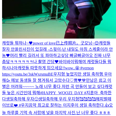
캐럿들 뭐하나~🖤
power of love
已上传照片。
굿모닝~😊
캐럿들
잘자 안올린사진이 있길래 -스윗이-
난 내일도 아침 스케줄이라 안
뇽🖤
머리 빨리 길러서 또 파마하고싶당 빠글빠글
아오 진짜 너무
춥닼ㅋㅋㅋㅋㅋㅋ
나 촬영 간당🖤바이바이
뭐해여 캐럿들
다들 뭐
하시나아
캐럿들 따뜻하게 입으세요!!
wow..🤩 #vernon
https://youtu.be/3skWxrsmuBE
우지형 늦었지만 생일 축하행 우아
해🥳 메보 동생들 잘 챙겨줘서 고맙수다♡
뿅🧡🤎
만남은 쉽고 이
별은 어려워~~~~~ 노래 너무 좋다 저런 곡 만들어 보고 싶다
캐럿
들 늦은 시간인데 뭐해
#HAPPY_WOOZI_DAY #지훈아_축하한
다
생일축하해 우자🙂
생일축하해 우리 우지형🥰🥰🥰🥰
해피벌떼
이브로❤️ #우지
음악 최고로 잘하는 이지후이 생일 축하한다.👍
오
늘 하루를 기억 속 서랍에 넣을 마지막 사진.
난 너무 좋다 ㅎㅎㅎ