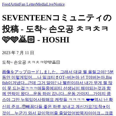
Feed
Artist
Fan Letter
Media
Live
Notice
SEVENTEENコミュニティの
投稿 - 도착~ 손오공 ㅊㅋㅊㅋ
🩷🩵🙇🏻 - HOSHI
2023 年 7 月 11 日
도착~ 손오공 ㅊㅋㅊㅋ🩷🩵🙇🏻
画像をアップロードしました。
그래서 대글 뭘 올릴고야? 5분
동안 이렇게있어….
나 밀크티🥤
QT~
버논아 넌 T야
버논아.
Big
fish
이겨냈다...근데 그거 알아? 나 헬린이라서 내가 무게 젤 많
이 못 드는겈ㅋㅋㅋ애들중에
피티 선생님이 해야되는것과 함
께 연락이 왔다....운동 하러 갑니다...
운동 가야지....가야지 쿱
스야 그만 누워있어
사랑해요 캐럿들 ㅋㅋㅋㅋ ❤️❤️
역시 난 확
신의 준프..🥹
빼꼼
다들 좋은 하루 보내고 계신가요?
도착✈️
이
것이…누군가 와서 같이먹어줄 줄알았어
밥묵자아아크ㅡ크킄