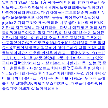
앞머리가 있느냐 없느냐😘 귀여운척 미안합니다♥️
캐럿들 나뭐
먹을까…..
자주 찾아올게 ㅎㅎ캐럿들💙크크
캐럿들 뭐하고있
나아아아😆
라면먹고싶다 김치에 싹~ 호로록
문준휘 노래 너무
좋다.😁😁😁😁
오오 사이코
캬 뭉중히 싸이코🫢
연습실에서
psycho 기다리고 있어요~✨
팬레터 너무 좋다 ㅎ
내일 월요일이
지만 푹 자고 힘냅시다.
사진첩을보다보니 예전 짧은 머리 사진
들이있더라구여
할지 말지 고민 많이 해서 얘기하는게 늦어졌
지만 내일 게임보이 합니다!
오늘 하루도 고생했을 모두에게
수고많았어요🙂 집으로💙
🍀힘내요💎加油😉
캐럿들 모두 잘자
요~ 🫶🏻
편안하게 푹자길😉
비가 많이 오네요 다들 조심!!
다들
행복해야돼요
자
오운완 반신욕 레츠고.....
画像をアップロード
しました。
시간을 잘 못 알았네...?핳 라이브 할 때 뜨고 있었
구나
🫶🏻🖤
안녕하세요 25살 버논입니다
셀카 까묵...오늘 꼭 줄
게....
흔들흔들 카니발 오늘도 힘내다들🥰
🙂
운동 후 반신욕 타
임...
도겸-베텔기우스 후기!! 도겸이형 베텔기우스 영상이랑 같
이 보니까 더 좋다 크...역시 우리팀 메보 자랑스러워ㅎㅎ 노래
를 너무 잘해😆
DK 베텔기우스 미쳐따….
캐럿들이 좋아했음
좋겠다🩵 이쁘게 잘 들어줘요ㅎㅎ