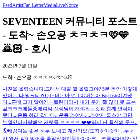
Feed
Artist
Fan Letter
Media
Live
Notice
SEVENTEEN 커뮤니티 포스트
- 도착~ 손오공 ㅊㅋㅊㅋ🩷🩵
🙇🏻 - 호시
2023년 7월 11일
도착~ 손오공 ㅊㅋㅊㅋ🩷🩵🙇🏻
사진을 올렸습니다.
그래서 대글 뭘 올릴고야? 5분 동안 이렇게
있어….
나 밀크티🥤
QT~
버논아 넌 T야
버논아.
Big fish
이겨냈
다...근데 그거 알아? 나 헬린이라서 내가 무게 젤 많이 못 드는
겈ㅋㅋㅋ애들중에
피티 선생님이 해야되는것과 함께 연락이
왔다....운동 하러 갑니다...
운동 가야지....가야지 쿱스야 그만
누워있어
사랑해요 캐럿들 ㅋㅋㅋㅋ ❤️❤️
역시 난 확신의 준프..
🥹
빼꼼
다들 좋은 하루 보내고 계신가요?
도착✈️
이것이…누군
가 와서 같이먹어줄 줄알았어
밥묵자아아크ㅡ크킄
앞머리가 있