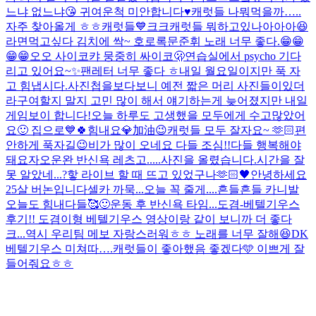
느냐 없느냐😘 귀여운척 미안합니다♥️
캐럿들 나뭐먹을까…..
자주 찾아올게 ㅎㅎ캐럿들💙크크
캐럿들 뭐하고있나아아아😆
라면먹고싶다 김치에 싹~ 호로록
문준휘 노래 너무 좋다.😁😁
😁😁
오오 사이코
캬 뭉중히 싸이코🫢
연습실에서 psycho 기다
리고 있어요~✨
팬레터 너무 좋다 ㅎ
내일 월요일이지만 푹 자
고 힘냅시다.
사진첩을보다보니 예전 짧은 머리 사진들이있더
라구여
할지 말지 고민 많이 해서 얘기하는게 늦어졌지만 내일
게임보이 합니다!
오늘 하루도 고생했을 모두에게 수고많았어
요🙂 집으로💙
🍀힘내요💎加油😉
캐럿들 모두 잘자요~ 🫶🏻
편
안하게 푹자길😉
비가 많이 오네요 다들 조심!!
다들 행복해야
돼요
자
오운완 반신욕 레츠고.....
사진을 올렸습니다.
시간을 잘
못 알았네...?핳 라이브 할 때 뜨고 있었구나
🫶🏻🖤
안녕하세요
25살 버논입니다
셀카 까묵...오늘 꼭 줄게....
흔들흔들 카니발
오늘도 힘내다들🥰
🙂
운동 후 반신욕 타임...
도겸-베텔기우스
후기!! 도겸이형 베텔기우스 영상이랑 같이 보니까 더 좋다
크...역시 우리팀 메보 자랑스러워ㅎㅎ 노래를 너무 잘해😆
DK
베텔기우스 미쳐따….
캐럿들이 좋아했음 좋겠다🩵 이쁘게 잘
들어줘요ㅎㅎ