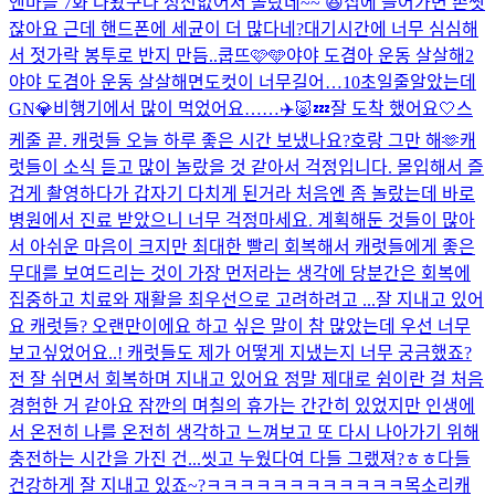
앤마블 7화 나왔구나 정신없어서 몰랐네~~ 😆
집에 들어가면 손씻
잖아요 근데 핸드폰에 세균이 더 많다네?
대기시간에 너무 심심해
서 젓가락 봉투로 반지 만듬..
쿱뜨🩷🩵
야야 도겸아 운동 살살해2
야야 도겸아 운동 살살해
면도컷이 너무길어…10초일줄알았는데
GN💎
비행기에서 많이 먹었어요……✈️🐷💤
잘 도착 했어요🤍
스
케줄 끝. 캐럿들 오늘 하루 좋은 시간 보냈나요?
호랑 그만 해🫶
캐
럿들이 소식 듣고 많이 놀랐을 것 같아서 걱정입니다. 몰입해서 즐
겁게 촬영하다가 갑자기 다치게 된거라 처음엔 좀 놀랐는데 바로
병원에서 진료 받았으니 너무 걱정마세요. 계획해둔 것들이 많아
서 아쉬운 마음이 크지만 최대한 빨리 회복해서 캐럿들에게 좋은
무대를 보여드리는 것이 가장 먼저라는 생각에 당분간은 회복에
집중하고 치료와 재활을 최우선으로 고려하려고 ...
잘 지내고 있어
요 캐럿들? 오랜만이에요 하고 싶은 말이 참 많았는데 우선 너무
보고싶었어요..! 캐럿들도 제가 어떻게 지냈는지 너무 궁금했죠?
전 잘 쉬면서 회복하며 지내고 있어요 정말 제대로 쉼이란 걸 처음
경험한 거 같아요 잠깐의 며칠의 휴가는 간간히 있었지만 인생에
서 온전히 나를 온전히 생각하고 느껴보고 또 다시 나아가기 위해
충전하는 시간을 가진 건...
씻고 누웠다여 다들 그랬져?ㅎㅎ
다들
건강하게 잘 지내고 있죠~?
ㅋㅋㅋㅋㅋㅋㅋㅋㅋㅋㅋㅋ
목소리
캐