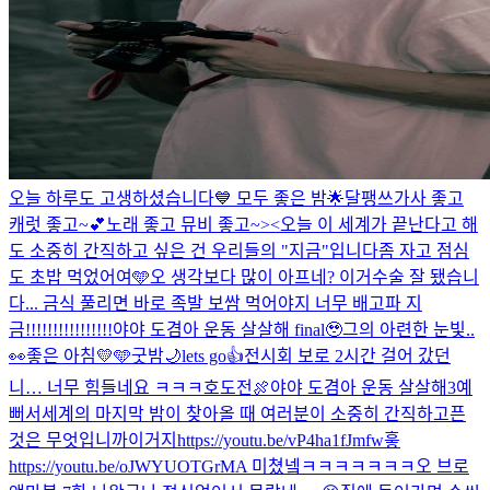
오늘 하루도 고생하셨습니다💙 모두 좋은 밤🌟
달팽쓰
가사 좋고
캐럿 좋고~💕
노래 좋고 뮤비 좋고~><
오늘 이 세계가 끝난다고 해
도 소중히 간직하고 싶은 건 우리들의 "지금"입니다
좀 자고 점심
도 초밥 먹었어여🩵
오 생각보다 많이 아프네? 이거
수술 잘 됐습니
다... 금식 풀리면 바로 족발 보쌈 먹어야지 너무 배고파 지
금!!!!!!!!!!!!!!!!
야야 도겸아 운동 살살해 final🥹
그의 아련한 눈빛..
👀
좋은 아침💛🩵
굿밤🌙
lets go👍
전시회 보로 2시간 걸어 갔던
니… 너무 힘들네요 ㅋㅋㅋ
호도전🍖
야야 도겸아 운동 살살해3
예
뻐서
세계의 마지막 밤이 찾아올 때 여러분이 소중히 간직하고픈
것은 무엇입니까
이거지
https://youtu.be/vP4ha1fJmfw
흫
https://youtu.be/oJWYUOTGrMA 미쳤넼ㅋㅋㅋㅋㅋㅋㅋ
오 브로