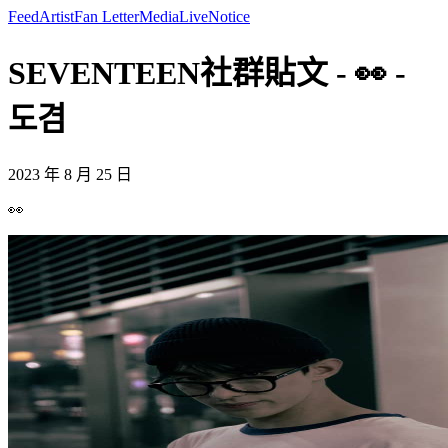
Feed
Artist
Fan Letter
Media
Live
Notice
SEVENTEEN社群貼文 - 👀 -
도겸
2023 年 8 月 25 日
👀