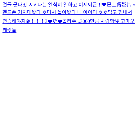
럿들 굿나잇 ㅎㅎ나는 열심히 일하고 이제퇴근!!!🖤
已上傳影片。
핸드폰 거치대왔다 ㅎ
다시 돌아왔다 내 아이디 ㅎㅎ
먹고 힘내서
연습해야지⛽️！！！
3❤️💛❤️
콜라주...
3000만큼 사랑행🩵 고마오
캐럿들