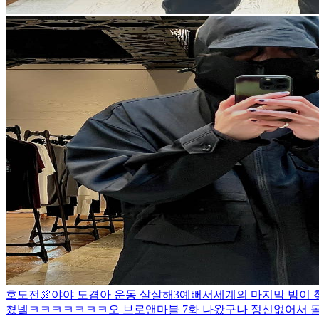
호도전🍖
야야 도겸아 운동 살살해3
예뻐서
세계의 마지막 밤이 
쳤넼ㅋㅋㅋㅋㅋㅋㅋ
오 브로앤마블 7화 나왔구나 정신없어서 몰