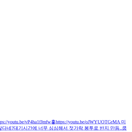
tps://youtu.be/vP4ha1fJmfw
흫
https://youtu.be/oJWYUOTGrMA 미
많다네?
대기시간에 너무 심심해서 젓가락 봉투로 반지 만듬..
쿱