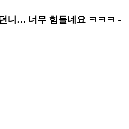
갔던니… 너무 힘들네요 ㅋㅋㅋ -