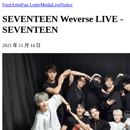
Feed
Artist
Fan Letter
Media
Live
Notice
SEVENTEEN Weverse LIVE -
SEVENTEEN
2021 年 11 月 14 日