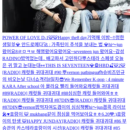
POWER OF LOVE D-1
🐯
🐯
Happy the8 day
기억해 이밤~!!
정한
생일🐰
💎 안드로메다🚀 : 가족틴이 추석을 보내는 법 💎
hi～jun
왔어요
8
ㄹㅁㅋㅂ 해명
왔어요왔어요~seventeen jun 왔어요~
감성
RADINO
밥먹었는데.. 배고파서 고민하다
뿌스테라 스페셜 오늘
은 귀 말고 눈대눈대👀
THIS IS SEVENTEEN💎🎡
HBD🍒
🐯2
🐯
[RADIO] 캐럿들 귀대귀대 #90 뿌
vernon patbingsu
🎂
슈비즈
민규
의 비오는날 디너쇼
격리8일차😎
We Remember K-pop ; 4 minute
KARA After school 아 몰라요 빨리 들어와요
캐럿들 귀대귀대
#89
[RADIO] 캐럿들 귀대귀대 #88
심심한 캐럿 들어와여ㅎㅎ
[RADIO] 캐럿들 귀대귀대 #87DIN😎
[RADIO] 캐럿들 귀대귀대
#87DIN😎
vernon
밥먹자여
도겸이의 심심책빵
hi～jun
겸콕 라이브
🎤♥️
호랑이 🐯 mukbang
같이 점심을 먹어보아요ㅎㅎ
6.20💙
:)
호랑
이의 탄생 🐯
HAPPY JUNDAY
[RADIO] 캐럿들 귀대귀대 #86 부
승관의 카스테라
호랑이의 시선
[RADIO] 캐럿들 귀대귀대 #85