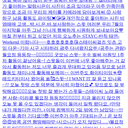
생일 축하 많이 많이 받구 행복한 하루 보내랑 ✨ 갤러리에 내
가 좋아하는 말랑시은이 사진이 조금 있더라구 아주 만족만족
앞으로 조금 더 우리의 케미를 카메라에 담아보게써 😗 사랑
하구 남음 활동도 파이팅💓😘😘 개인적으로 좋아하는 사진 비
염때매 고생...
박.시.은.바.보
사랑하는 스윗 여러분 우리 7월의
마지막을 아주 그냥 신나게 행복하게 시원하게 보내보아요💙
며칠 전부터 하고 싶었던 저의 오노추는 STAYC-반칙 태연-
Weekend 이랍니다~~~호호호호호호😘
스테이씨걸즈 잇츠 고
잉 다운~
기아 시구 시타하러 광주 다녀왔지요🫶 (공주는 관람)
월요정 등등장~~🧚🏻‍♀️🧚🏻‍♀️ 굿모닝 스윗~ 🌞🌞 벌써 아원잇 1주
차 활동이 끝났어용~! 스윗들이 이번에 너무 좋아해주는 거 같
아서 활동하는 저도 너무 즐겁게 무대하고 있어욥 앞으로 남은
활동도 재미나게 활동해보께여>< 이번주도 화이티이잉👊😎
레드키티이사 왔어욤 🎀🥰
스윗~! I WANT IT 잘 듣고 있나용
~?? 오늘 첫방 스윗 덕분에 무사히 마쳤어요💕 앞으로도 잘 부
탁해요❤️‍🔥❤️‍🔥
오늘 첫방 잘 봤는가 스윗들~
스테이씨 노래 들어
본 사람~
미라클 월요정 등등장🧚🏻‍♀️🧚🏻‍♀️ 지금 올리지 않으면
오늘 못 올 수도 있겠다는 생각이 들어서 일찍 왔다요. (만약
내가 깨웠다면 미안..) 이제 컴백까지 2일 밖에 안 남았당><!!!
스윗들 좀만 기다료!!😎 이번주가 아주 기대되는군..! 곧 보장
😚😍
방콕 공연 행땅해따🩷 (시으니가 오지 않았다…..)
월요정