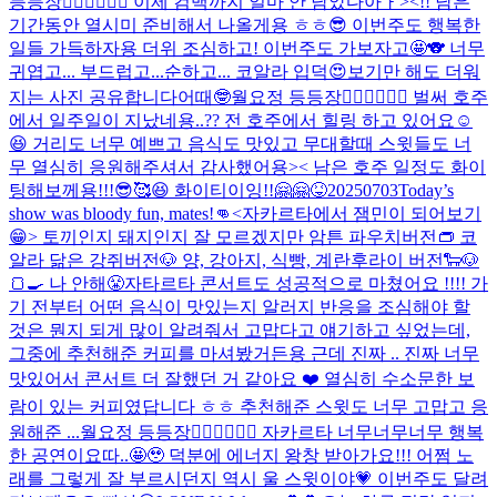
등등장🧚🏻‍♀️🧚🏻‍♀️ 이제 컴백까지 얼마 안 남았다아ㅏ><!! 남은
기간동안 열시미 준비해서 나올게용 ㅎㅎ😎 이번주도 행복한
일들 가득하자용 더위 조심하고! 이번주도 가보자고🤩🐨 너무
귀엽고... 부드럽고...순하고... 코알라 입덕😍
보기만 해도 더워
지는 사진 공유합니다
어때🤓
월요정 등등장🧚🏻‍♀️🧚🏻‍♀️ 벌써 호주
에서 일주일이 지났네용..?? 전 호주에서 힐링 하고 있어요☺️
😆 거리도 너무 예쁘고 음식도 맛있고 무대할때 스윗들도 너
무 열심히 응원해주셔서 감사했어용>< 남은 호주 일정도 화이
팅해보께용!!!😎🥰😆 화이티이잉!!
🤗🤗
😝
20250703
Today’s
show was bloody fun, mates!👊
<자카르타에서 잼민이 되어보기
😁> 토끼인지 돼지인지 잘 모르겠지만 암튼 파우치버전👝 코
알라 닮은 강쥐버전🐶 양, 강아지, 식빵, 계란후라이 버전🐑🐶
🍞🍳 나 안해😤
자타르타 콘서트도 성공적으로 마쳤어요 !!!! 가
기 전부터 어떤 음식이 맛있는지 알러지 반응을 조심해야 할
것은 뭔지 되게 많이 알려줘서 고맙다고 얘기하고 싶었는데,
그중에 추천해준 커피를 마셔봤거든용 근데 진짜 .. 진짜 너무
맛있어서 콘서트 더 잘했던 거 같아요 ❤️ 열심히 수소문한 보
람이 있는 커피였답니다 ㅎㅎ 추천해준 스윗도 너무 고맙고 응
원해준 ...
월요정 등등장🧚🏻‍♀️🧚🏻‍♀️ 자카르타 너무너무너무 행복
한 공연이요따..🤩🥹 덕분에 에너지 왕창 받아가요!!! 어쩜 노
래를 그렇게 잘 부르시던지 역시 울 스윗이야💗 이번주도 달려