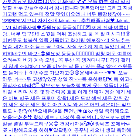
가보께요오 빠샤😎
LOVE U Jakarta 💕💕 오늘 하루 정말 잊지
못할 하루 만들어주셔서 감사합니다 행복했어요! 그리고 지금
미고랭 먹고 있는데 정말 맛있어요😍
나 너무 행땅했잖아~~~
🩷🩷🩷🩷
시으니 자기소개 Jakarta ver. 추천해줄사람🖤 Jakarta
TMI 알려줄사람🖤😘
월요정 등등장🧚🏻‍♀️💌 이제 진짜 여름이
당.. 너무 덥구만!! 스윗들 더위 조심하고 물 꼭 잘 마시긔!!!🥺
이번주도 행복한 일들 가득하고 화이팅 해보쟝><!! 오노추는
요즘 내가 자주 듣는 곡..! 아니 사실 꾸준히 계속 들었던 곡..!!
히히
배수민 바보
~😎
월요정 등등장🧚🏻‍♀️🧚🏻‍♀️ 엄청 더운 여름이
오려는지 비가 계속 오넹.. 꼭 우산 꼭 챙겨다니구!! 감기 걸리
지 않게 조심하기! 요즘 비오는 날 듣고 있는 플리얌>< 스윗들
도 들어봐ㅏ 이번주도 가보자고😚😆
윤세바뤼~~~💗💗 오늘
하루 너~~~무 고생많았구 생일 잔~~~뜩 축하했당💓 푹 쉬고~
꿀잠자길바라😴 앞으로도 오늘처럼 밝게 웃는 일들이 가득
하길 바라며 사진 몇장 간다용 호호 이게 언제야 청순 애기 세
은 바보 빙구 세은 프로미 장촥! 세은 도발 섹쉬 세은 강쥐 강
쥐 세은 장꾸 세은 청순 아련 시니와 세은 어떤 세은이든 앞으
로도 사랑많이받으세은😘
울 쎈언닝💗🎀😚 생일 축하해요오
오옹><🎉🎉🎊 항상 예쁘고 다정한 울 쎈언니.. 앞으로도 예쁜
얼굴 열일 부탁드리구용😊 건강하자용🥰😍 짱쎄즈 포에버🐶
🦊 사랑해요오옹 히히💝
말괄량이 공주님 세으나 생일 축하해