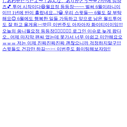
しあわせだったよ〜！みんな、ありがとう〜🪽
간만에 심장
즈💕 투어 시작이다😆
월요정 등등장~~~~ 벌써 6월이라니이
이!!! 1년에 반이 흘렀네요...?😀 우리 스윗들~~ 6월도 잘 부탁
해요😊 6월에도 행복한 일들 가득하고 앞으로 남은 월드투어
도 잘 하고 올게용><🫶🏻 이번주도 아자아자 화이티이이잉!!!
오늘의 쑴니
월요정 등등장🧚🏻‍♀️🧚🏻‍♀️ 로그인 이슈로 늦게 왔다
오.. 어제 마지막 팬싸 였는데 못가서 너무 아쉽고 미안해요오
ㅠㅠㅠ 저는 이제 진짜진짜진짜 괜찮으니까 걱정하지말구!!!
스윗들도 건강만 하길~~>< 이번주도 화이팅해보쟈앙!!