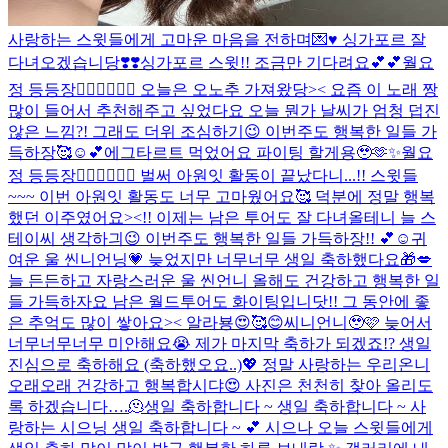
사랑하는 스윗들에게 고마운 마음을 전하며💌♥️ 싱가포르 잘
다녀오겠습니당❣️❣️
싱가포르 스윗!! 조금만 기다려요💕💕
월요
정 등등장🧚🏻‍♀️🧚🏻‍♀️ 오늘은 오노추 가져왔당>< 요즘 이 노래 짱
많이 들어서 추천해주고 싶었다요 오늘 뭔가 날씨가 엄청 덥진
않은 느낌?! 그래도 더위 조심하기😉 이번주도 행복한 일들 가
득하장🥰☺️💕
에그타르트 먹었어요 파이팅 할게용🥹🫶✨
월요
정 등등장🧚🏻‍♀️🧚🏻‍♀️ 벌써 아원잇 활동이 끝났다니...!! 스윗들
~~~ 이번 아원잇 활동도 너무 고마웠어요🥰 덕분에 정말 행복
했던 이주였어요><!! 이제는 남은 투어도 잘 다녀올테니 늘 스
테이씨 생각하긔😉 이번주도 행복한 일들 가득하장!! 💕☺️
귀
여운 울 씬니언닝💗 늦었지만 너무너무 생일 축하했다요🎁💋
늘 든든하고 자랑스러운 울 씬언니 올해도 건강하고 행복한 일
들 가득하자요 남은 월드투어도 화이팅입니닷!! 그 동안에 좋
은 추억도 많이 쌓아요>< 알라뵹😍🥰😊
씨니언니🥹🩷 늦어서
너무너무너무 미안해요😭 제가 마지막 축하가 되겠죠!? 생일
진심으로 축하해요 (축하했오요..)💖 정말 사랑하는 우리온니
오래오래 건강하고 행복합시댜😍 사진은 천천히 찾아 올리도
록 하겠습니다….🫠
생일 축하합니다 ~ 생일 축하합니다 ~ 사
랑하는 시으닝 생일 축하합니다 ~ 💕 시으나 오늘 스윗들에게