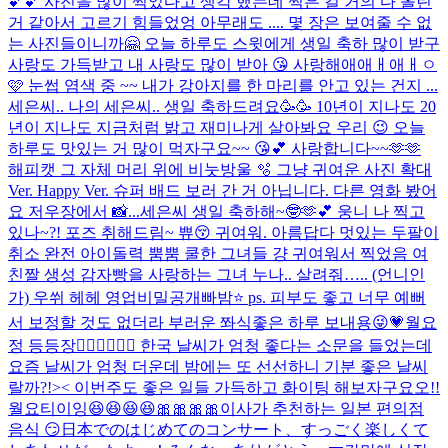
💕💕 사진을 많이 찍었다고 생각 했는데 찍은 걸 거의 다 올린
거 같아서 고르기 힘들었엉 아무래도 .... 몇 장은 보여줄 수 없
는 사진들이니까🤗 오늘 하루도 스윗에게 생일 축하 많이 받구
사랑도 가득받고 내 사랑도 많이 받아 😘 사랑해애애ㅐ애ㅐㅇ
🩷 눈썹 염색 중 ~~ 내가 강아지를 한 마리를 안고 있는 건지 ...
세은씨.. 나의 세은씨.. 생일 축하드려요🥳🥳 10년이 지나도 20
년이 지나도 지금처럼 밝고 재미나게 살아봐요 우리 😉 오늘
하루도 맛있는 거 많이 먹자구요~~ 😘💕 사랑합니다~~🫶🫶
해피캣 그 자체 머리 위에 비눗방울 🫧 그냥 귀여운 사진 확대
Ver. Happy Ver. 슈퍼 배드 보러 간 거 아닙니다. 다른 영화 봤어
요 저우장에서 📸...
세은씨 생일 축하해~🤓🫶💕 웅니 나 찍고
있나~?! 포즈 취해드림~ 쀼😚 귀여워. 아름답다 멋있는 두팔이
취소 완전 아이돌력 뿜뿜 쿨한 그녀들 걍 귀여워서 찍었음 여
친짤 생성 감자빵을 사랑하는 그녀 누나.. 살려줘….. (언니인
가) 우쒸 헤헤 영업비밀공개빠밤⭐️ ps. 피부도 좋고 너무 예뻐
서 보정할 것도 없더라 부러운 쫘식
좋은 하루 보내용😜💗
월요
정 등등장🧚🏻‍♀️🧚🏻‍♀️ 한국 날씨가 엄청 좋다는 소문을 들었는데
요즘 날씨가 엄청 더운데 밤에는 또 선선하니 기분 좋은 날씨
랄까?!>< 이번주도 좋은 일들 가득하고 화이팅 해보자구요오!!
월요티이잉😆😆😆😆🎀🎀🎀🎀
이사가 추천하는 일본 편의점
음식 😏
日本でのはじめてのコンサート、すっごく楽しくて