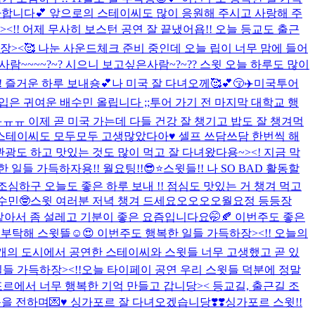
감사합니다💕 앞으로의 스테이씨도 많이 응원해 주시고 사랑해 주
서 왔당><!! 어제 무사히 보스턴 공연 잘 끝냈어욥!! 오늘 등교도 출근
도 힘내장><🥰 나눈 사운드체크 준비 중인데 오늘 립이 너무 맘에 들어
람~~~~?~? 시으니 보고싶은사람~?~?? 스윗 오늘 하루도 많이
!! 즐거운 하루 보내숑💕
나 미국 잘 다녀오께🥰💕😚✈️
미국투어
 입은 귀여운 배수민 올립니다 ;;
투어 가기 전 마지막 대학교 행
당 ㅠㅠㅠ 이제 곧 미국 가는데 다들 건강 잘 챙기고 밥도 잘 챙겨먹
스테이씨도 모두모두 고생많았다아♥️ 셀프 쓰담쓰담 한번씩 해
왔는데 관광도 하고 맛있는 것도 많이 먹고 잘 다녀왔다용~><! 지금 막
들 가득하자용!! 월요팅!!😎⭐️
스윗들!! 나 SO BAD 활동할
조심하구 오늘도 좋은 하루 보내 !! 점심도 맛있는 거 챙겨 먹고
수민🤓
스윗 여러분 저녁 챙겨 드세요오오오오
월요정 등등장
는 거 같아서 좀 설레고 기분이 좋은 요즘입니다요🤭🍂 이번주도 좋은
9월도 잘 부탁해 스윗뜰☺️😍 이번주도 행복한 일들 가득하장><!! 오늘의
!! 13개의 도시에서 공연한 스테이씨와 스윗들 너무 고생했고 곧 있
들 가득하장><!!
오늘 타이페이 공연 우리 스윗들 덕분에 정말
! 싱가포르에서 너무 행복한 기억 만들고 갑니당>< 등교길, 출근길 조
전하며💌♥️ 싱가포르 잘 다녀오겠습니당❣️❣️
싱가포르 스윗!!