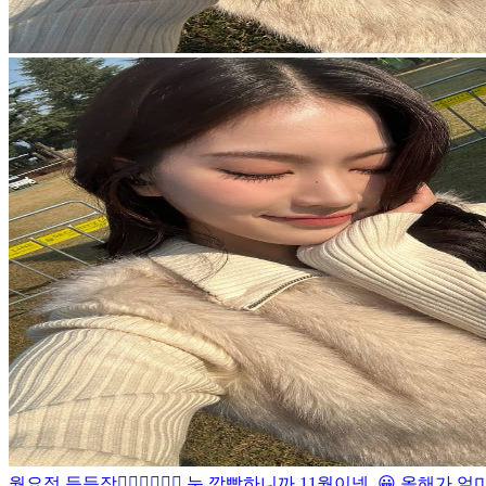
월요정 등등장🧚🏻‍♀️🧚🏻‍♀️ 눈 깜빡하니까 11월이넹..😀