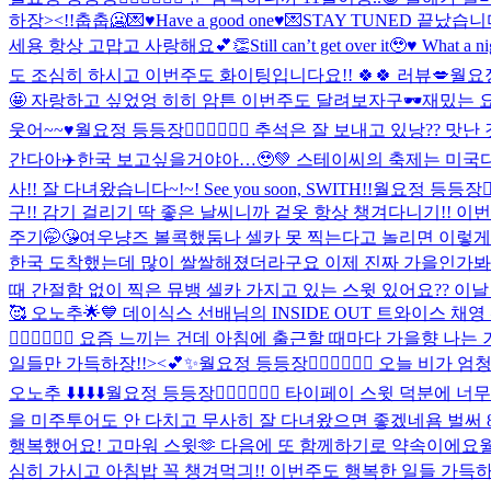
하장><!!
춥춥🥶
💌♥️Have a good one♥️💌
STAY TUNED 끝났
세용 항상 고맙고 사랑해요💕
👏
Still can’t get over it🥹♥️ What a n
도 조심히 하시고 이번주도 화이팅입니다요!! 🍀🍀 러뷰💋
월요정
🤩 자랑하고 싶었엉 히히 암튼 이번주도 달려보자구🕶️
재밌는 
웃어~~♥️
월요정 등등장🧚🏻‍♀️🧚🏻‍♀️ 추석은 잘 보내고 있낭?
간다아✈️
한국 보고싶을거야아…🥹💚 스테이씨의 축제는 미국다녀와서..
사!! 잘 다녀왔습니다~!~! See you soon, SWITH!!
월요정 등등장🧚
구!! 감기 걸리기 딱 좋은 날씨니까 겉옷 항상 챙겨다니기!! 이번
주기🤭😘
여우냥즈 볼콕했둠
나 셀카 못 찍는다고 놀리면 이렇게 된다
한국 도착했는데 많이 쌀쌀해졌더라구요 이제 진짜 가을인가봐요오.
때 간절함 없이 찍은 뮤뱅 셀카 가지고 있는 스윗 있어요?? 이
🥰 오노추🌟💙 데이식스 선배님의 INSIDE OUT 트와이스 
🧚🏻‍♀️🧚🏻‍♀️ 요즘 느끼는 건데 아침에 출근할 때마다 가
일들만 가득하장!!><💕✨
월요정 등등장🧚🏻‍♀️🧚🏻‍♀️ 오늘 
오노추 ⬇️⬇️⬇️⬇️
월요정 등등장🧚🏻‍♀️🧚🏻‍♀️ 타이페이 스윗 
을 미주투어도 안 다치고 무사히 잘 다녀왔으면 좋겠네욤 벌써 
행복했어요! 고마워 스윗🫶 다음에 또 함께하기로 약속이에요
월
심히 가시고 아침밥 꼭 챙겨먹긔!! 이번주도 행복한 일들 가득하장