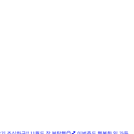
 감기 조심하구!! 11월도 잘 부탁행😊💕 이번주도 행복한 일 가득