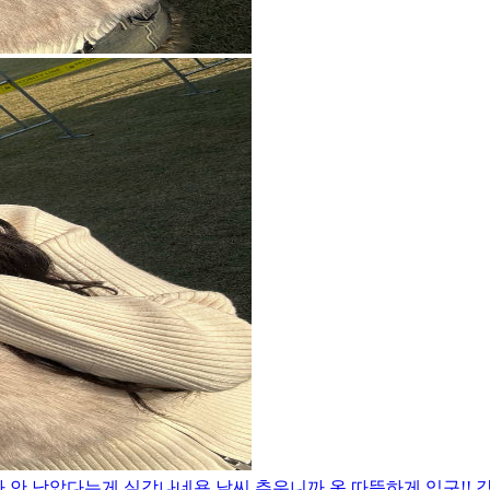
 올해가 얼마 안 남았다는게 실감나네용 날씨 추우니까 옷 따뜻하게 입구!!