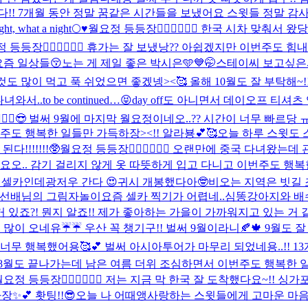
습니다!! 7개월 동안 정말 꿈같은 시간들을 보냈어요 스윗들 정말 
ight, what a night🌕♥️
월요정 등등장🧚🏻‍♀️🧚🏻‍♀️ 한국 시차 맞춰
 등등장🧚🏻‍♀️🧚🏻‍♀️ 휴가는 잘 보냈낭?? 아쉽겠지만 이번주
요즘 일상들😚
노는 게 제일 좋은 박시은🩵💙🤭
스테이씨 보고싶은사
? 맛난 것도 많이 먹고 푹 쉬었으면 좋겠넹><🥰 올해 10월도 잘 부탁해~
to be continued…😝
day off도 아니면서 데이오프 티셔츠
🏻‍♀️😎 벌써 9월에 마지막 월요정이네오..?? 시간이 너무 빠르
주도 행복한 일들만 가득하장><!! 알라뵹💕🥰
오늘 하루 스윗도 
!!!!!!!🥸
월요정 등등장🧚🏻‍♀️🧚🏻‍♀️ 오랜만에 중국 다녀
. 감기 걸리지 않게 옷 따뜻하게 입고 다니고 이번주도 행복한 일
날 셀카인데
광저우 간다 😍
귀시 개봉했다아🤓
비오는 지역은 빗길 
채영 선배님의 그림자놀이
요즘 셀카 찍기가 어렵네..
심똥강아지와 배
을향 나는 거 있죠?! 뭔지 알죠!! 제가 좋아하는 가을이 가까워지고 있
비가 엄청 많이 오네유☔️☔️ 우산 꼭 챙기구!! 벌써 9월이라니🍂🍁 
덕분에 너무너무 행복했어용🥰💕 벌써 아시아투어가 마무리 되었네용..
8월도 끝나가는데 남은 여름 더위 조심하면서 이번주도 행복한 일
요정 등등장🧚🏻‍♀️🧚🏻‍♀️ 저는 지금 막 한국 잘 도착했다요~!
✨💕 홧팅!!😎
오늘 나 어때앵
사랑하는 스윗들에게 고마운 마음을 