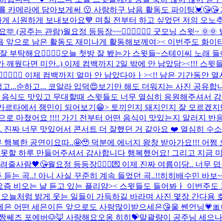
 카메라에 담아보게써 😗 사랑하구 남음 활동도 파이팅💓😘😘
게 시원하게 보내보아요💙 며칠 전부터 하고 싶었던 저의 오노추는 
🫶 (공주는 관람)
월요정 등등장~~🧚🏻‍♀️🧚🏻‍♀️ 굿모닝 스윗
욥 앞으로 남은 활동도 재미나게 활동해보께여>< 이번주도 화이티
해요❤️‍🔥❤️‍🔥
오늘 첫방 잘 봤는가 스윗들~
스테이씨 노래 들
깨웠다면 미안..) 이제 컴백까지 2일 밖에 안 남았당><!!! 스윗들 
‍♀️🧚🏻‍♀️ 이제 컴백까지 얼마 안 남았다아ㅏ><!! 남은 기
...순하고... 코알라 입덕😍
보기만 해도 더워지는 사진 공유합
쁘고 음식도 맛있고 무대할때 스윗들도 너무 열심히 응원해주셔서 감
카르타에서 잼민이 되어보기😁> 토끼인지 돼지인지 잘 모르겠지만 
로 마쳤어요 !!!! 가기 전부터 어떤 음식이 맛있는지 알러지 반
. 진짜 너무 맛있어서 콘서트 더 잘했던 거 같아요 ❤️ 열심히 
무너무너무 행복한 공연이요따..🤩🥹 덕분에 에너지 왕창 받아가요!!!
 정말 잊지 못할 하루 만들어주셔서 감사합니다 행복했어요! 그리고 지
 알려줄사람🖤😘
월요정 등등장🧚🏻‍♀️💌 이제 진짜 여름이당.. 너무
는 곡..! 아니 사실 꾸준히 계속 들었던 곡..!!히히
배수민 바보
~
! 요즘 비오는 날 듣고 있는 플리얌>< 스윗들도 들어봐ㅏ 이번주도 
 오늘처럼 밝게 웃는 일들이 가득하길 바라며 사진 몇장 간다용 호
와 세은 어떤 세은이든 앞으로도 사랑많이받으세은😘
울 쎈언닝💗
 짱쎄즈 포에버🐶🦊 사랑해요오옹 히히💝
말괄량이 공주님 세으나 