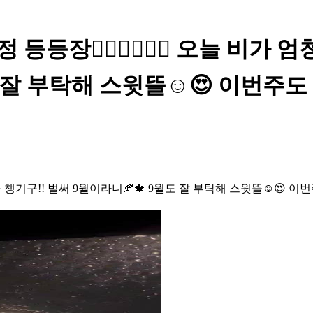
등등장🧚🏻‍♀️🧚🏻‍♀️ 오늘 비가
도 잘 부탁해 스윗뜰☺️😍 이번주
우산 꼭 챙기구!! 벌써 9월이라니🍂🍁 9월도 잘 부탁해 스윗뜰☺️😍 이번