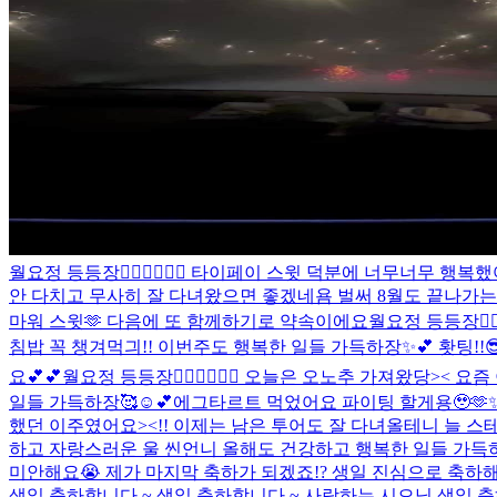
월요정 등등장🧚🏻‍♀️🧚🏻‍♀️ 타이페이 스윗 덕분에 너무너
안 다치고 무사히 잘 다녀왔으면 좋겠네욤 벌써 8월도 끝나가는
마워 스윗🫶 다음에 또 함께하기로 약속이에요
월요정 등등장🧚
침밥 꼭 챙겨먹긔!! 이번주도 행복한 일들 가득하장✨💕 홧팅!!
요💕💕
월요정 등등장🧚🏻‍♀️🧚🏻‍♀️ 오늘은 오노추 가져왔당
일들 가득하장🥰☺️💕
에그타르트 먹었어요 파이팅 할게용🥹🫶
했던 이주였어요><!! 이제는 남은 투어도 잘 다녀올테니 늘 스테
하고 자랑스러운 울 씬언니 올해도 건강하고 행복한 일들 가득하자
미안해요😭 제가 마지막 축하가 되겠죠!? 생일 진심으로 축하해
생일 축하합니다 ~ 생일 축하합니다 ~ 사랑하는 시으닝 생일 축