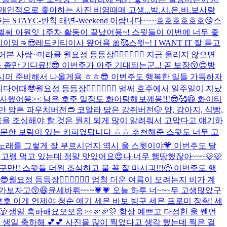
 개인적으로 좋아하는 사진 비염때매 고생...
박.시.은.바.보
사랑
STAYC-반칙 태연-Weekend 이랍니다~~~호호호호호호😘
스
~ 🌞🌞 벌써 아원잇 1주차 활동이 끝났어용~! 스윗들이 이번에 너무 좋
이잉👊😎
레드키티이사 왔어욤 🎀🥰
스윗~! I WANT IT 잘 듣고
어본 사람~
미라클 월요정 등등장🧚🏻‍♀️🧚🏻‍♀️ 지금 올리지 않으면
좀만 기다료!!😎 이번주가 아주 기대되는군..! 곧 보장😚😍
방
간동안 열시미 준비해서 나올게용 ㅎㅎ😎 이번주도 행복한 일들 가득하자
니다
어때🤓
월요정 등등장🧚🏻‍♀️🧚🏻‍♀️ 벌써 호주에서 일주일이 지났
사했어용>< 남은 호주 일정도 화이팅해보께용!!!😎🥰😆 화이티
암튼 파우치버전👝 코알라 닮은 강쥐버전🐶 양, 강아지, 식빵,
응을 조심해야 할 것은 뭔지 되게 많이 알려줘서 고맙다고 얘기하
수소문한 보람이 있는 커피였답니다 ㅎㅎ 추천해준 스윗도 너무 고
 어쩜 노래를 그렇게 잘 부르시던지 역시 울 스윗이야💗 이번주도 달
금 미고랭 먹고 있는데 정말 맛있어요😍
나 너무 행땅했잖아~~~🩷🩷
 덥구만!! 스윗들 더위 조심하고 물 꼭 잘 마시긔!!!🥺 이번주도 행
😎
월요정 등등장🧚🏻‍♀️🧚🏻‍♀️ 엄청 더운 여름이 오려는지 비가 계
가보자고😚😆
윤세바뤼~~~💗💗 오늘 하루 너~~~무 고생많았구
호 이게 언제야 청순 애기 세은 바보 빙구 세은 프로미 장촥! 세
😚 생일 축하해요오오옹><🎉🎉🎊 항상 예쁘고 다정한 울 쎈언
생일 축하해 💕💕 사진을 많이 찍었다고 생각 했는데 찍은 걸