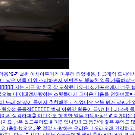
무 행복했어용🥰💕 벌써 아시아투어가 마무리 되었네용..!! 13개의
데 남은 여름 더위 조심하면서 이번주도 행복한 일들 가득하장><!
‍♀️🧚🏻‍♀️ 저는 지금 막 한국 잘 도착했다요~!! 싱가포르에서

오늘 나 어때앵
사랑하는 스윗들에게 고마운 마음을 전하며💌♥️ 
>< 요즘 이 노래 짱 많이 들어서 추천해주고 싶었다요 오늘 뭔가 날씨
✨
월요정 등등장🧚🏻‍♀️🧚🏻‍♀️ 벌써 아원잇 활동이 끝났다니...!
이씨 생각하긔😉 이번주도 행복한 일들 가득하장!! 💕☺️
귀여운 
요 남은 월드투어도 화이팅입니닷!! 그 동안에 좋은 추억도 많이
요 (축하했오요..)💖 정말 사랑하는 우리온니 오래오래 건강하
하합니다 ~ 💕 시으나 오늘 스윗들에게 생일 축하 많이 많이 받