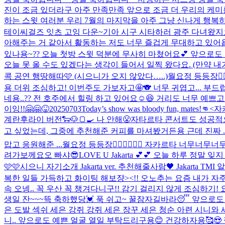
진이 조금 있더라구 아주 만족만족 앞으로 조금 더 우리의 케미를
하는 스윗 여러분 우리 7월의 마지막을 아주 그냥 신나게 행복하
테이씨걸즈 잇츠 고잉 다운~
기아 시구 시타하러 광주 다녀왔지요
아해주는 거 같아서 활동하는 저도 너무 즐겁게 무대하고 있어
있나용~?? 오늘 첫방 스윗 덕분에 무사히 마쳤어요💕 앞으로도 잘 부탁
오늘 못 올 수도 있겠다는 생각이 들어서 일찍 왔다요. (만약 내가 
콕 공연 행땅해따🩷 (시으니가 오지 않았다…..)
월요정 등등장🧚
용 더위 조심하고! 이번주도 가보자고🤩🐨 너무 귀엽고... 부드럽고
네용..?? 전 호주에서 힐링 하고 있어요☺️😆 거리도 너무 예
이잉!!
🤗🤗
😝
20250703
Today’s show was bloody fun, mates!👊
<자
계란후라이 버전🐑🐶🍞🍳 나 안해😤
자타르타 콘서트도 성공적으
고 싶었는데, 그중에 추천해준 커피를 마셔봤거든용 근데 진짜 .
맙고 응원해준 ...
월요정 등등장🧚🏻‍♀️🧚🏻‍♀️ 자카르타 너
려가보께요오 빠샤😎
LOVE U Jakarta 💕💕 오늘 하루
🩷🩷
시으니 자기소개 Jakarta ver. 추천해줄사람🖤 Jakarta TMI
복한 일들 가득하고 화이팅 해보쟝><!! 오노추는 요즘 내가 자주 듣
속 오넹.. 꼭 우산 꼭 챙겨다니구!! 감기 걸리지 않게 조심하기
생일 잔~~~뜩 축하했당💓 푹 쉬고~ 꿀잠자길바라😴 앞으로도
은 도발 섹쉬 세은 강쥐 강쥐 세은 장꾸 세은 청순 아련 시니
니.. 앞으로도 예쁜 얼굴 열일 부탁드리구용😊 건강하자용🥰😍