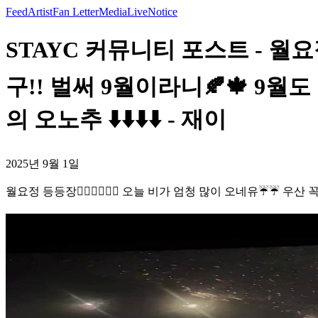
Feed
Artist
Fan Letter
Media
Live
Notice
STAYC 커뮤니티 포스트 - 월요정 
구!! 벌써 9월이라니🍂🍁 9월
의 오노추 ⬇️⬇️⬇️⬇️ - 재이
2025년 9월 1일
월요정 등등장🧚🏻‍♀️🧚🏻‍♀️ 오늘 비가 엄청 많이 오네유☔️☔️ 