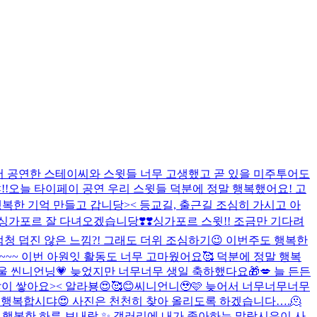
 도시에서 공연한 스테이씨와 스윗들 너무 고생했고 곧 있을 미주투어도
!
오늘 타이페이 공연 우리 스윗들 덕분에 정말 행복했어요! 고
 너무 행복한 기억 만들고 갑니당>< 등교길, 출근길 조심히 가시고 아
싱가포르 잘 다녀오겠습니당❣️❣️
싱가포르 스윗!! 조금만 기다려
가 엄청 덥진 않은 느낌?! 그래도 더위 조심하기😉 이번주도 행복한
! 스윗들~~~ 이번 아원잇 활동도 너무 고마웠어요🥰 덕분에 정말 행복
울 씬니언닝💗 늦었지만 너무너무 생일 축하했다요🎁💋 늘 든든
 쌓아요>< 알라뵹😍🥰😊
씨니언니🥹🩷 늦어서 너무너무너무
고 행복합시댜😍 사진은 천천히 찾아 올리도록 하겠습니다….🫠
구 행복한 하루 보내랑 ✨ 갤러리에 내가 좋아하는 말랑시은이 사