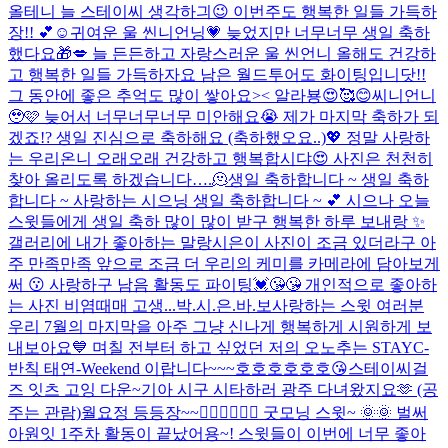
올테니 늘 스테이씨 생각하긔😉 이번주도 행복한 일들 가득하
장!! 💕☺️
귀여운 울 씬니언닝💗 늦었지만 너무너무 생일 축하
했다요🎁💋 늘 든든하고 자랑스러운 울 씬언니 올해도 건강하
고 행복한 일들 가득하자요 남은 월드투어도 화이팅입니닷!!
그 동안에 좋은 추억도 많이 쌓아요>< 알라뵹😍🥰😊
씨니언니
🥹🩷 늦어서 너무너무너무 미안해요😭 제가 마지막 축하가 되
겠죠!? 생일 진심으로 축하해요 (축하했오요..)💖 정말 사랑하
는 우리온니 오래오래 건강하고 행복합시댜😍 사진은 천천히
찾아 올리도록 하겠습니다….🫠
생일 축하합니다 ~ 생일 축하
합니다 ~ 사랑하는 시으닝 생일 축하합니다 ~ 💕 시으나 오늘
스윗들에게 생일 축하 많이 많이 받구 행복한 하루 보내랑 ✨
갤러리에 내가 좋아하는 말랑시은이 사진이 조금 있더라구 아
주 만족만족 앞으로 조금 더 우리의 케미를 카메라에 담아보게
써 😗 사랑하구 남음 활동도 파이팅💓😘😘 개인적으로 좋아하
는 사진 비염때매 고생...
박.시.은.바.보
사랑하는 스윗 여러분
우리 7월의 마지막을 아주 그냥 신나게 행복하게 시원하게 보
내보아요💙 며칠 전부터 하고 싶었던 저의 오노추는 STAYC-
반칙 태연-Weekend 이랍니다~~~호호호호호호😘
스테이씨걸
즈 잇츠 고잉 다운~
기아 시구 시타하러 광주 다녀왔지요🫶 (공
주는 관람)
월요정 등등장~~🧚🏻‍♀️🧚🏻‍♀️ 굿모닝 스윗~ 🌞🌞 벌써
아원잇 1주차 활동이 끝났어용~! 스윗들이 이번에 너무 좋아