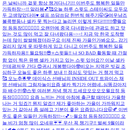
은 날씨니까 겉옷 항상 챙겨다니기!! 이번주도 행복한 일들만
가득하장><!! 알라뵹💕🥰
오늘 하루 스윗도 스테이씨도 모두모
두 고생많았다아♥️ 셀프 쓰담쓰담 한번씩 해주기🤭😘
여우냥즈
볼콕했둠
나 셀카 못 찍는다고 놀리면 이렇게 된다!!!!!!!🥸
월요
정 등등장🧚🏻‍♀️🧚🏻‍♀️ 오랜만에 중국 다녀왔는데 관광도 하고 맛
있는 것도 많이 먹고 잘 다녀왔다용~><! 지금 막 한국 도착했
는데 많이 쌀쌀해졌더라구요 이제 진짜 가을인가봐요오.. 감기
걸리지 않게 옷 따뜻하게 입고 다니고 이번주도 행복한 일들
가득하자용!! 월요팅!!😎⭐️
스윗들!! 나 SO BAD 활동할 때 간절
함 없이 찍은 뮤뱅 셀카 가지고 있는 스윗 있어요?? 이날 셀카
인데
광저우 간다 😍
귀시 개봉했다아🤓
비오는 지역은 빗길 조
심하구 오늘도 좋은 하루 보내 !! 점심도 맛있는 거 챙겨 먹고
🥰 오노추🌟💙 데이식스 선배님의 INSIDE OUT 트와이스 채
영 선배님의 그림자놀이
요즘 셀카 찍기가 어렵네..
심똥강아지
와 배수민🤓
스윗 여러분 저녁 챙겨 드세요오오오오
월요정 등
등장🧚🏻‍♀️🧚🏻‍♀️ 요즘 느끼는 건데 아침에 출근할 때마다 가을향
나는 거 있죠?! 뭔지 알죠!! 제가 좋아하는 가을이 가까워지고
있는 거 같아서 좀 설레고 기분이 좋은 요즘입니다요🤭🍂 이번
주도 좋은 일들만 가득하장!!><💕✨
월요정 등등장🧚🏻‍♀️🧚🏻‍♀️ 오
늘 비가 엄청 많이 오네유☔️☔️ 우산 꼭 챙기구!! 벌써 9월이라