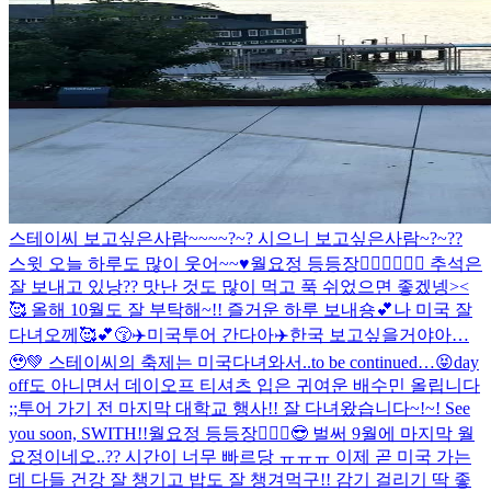
스테이씨 보고싶은사람~~~~?~? 시으니 보고싶은사람~?~??
스윗 오늘 하루도 많이 웃어~~♥️
월요정 등등장🧚🏻‍♀️🧚🏻‍♀️ 추석은
잘 보내고 있낭?? 맛난 것도 많이 먹고 푹 쉬었으면 좋겠넹><
🥰 올해 10월도 잘 부탁해~!! 즐거운 하루 보내숑💕
나 미국 잘
다녀오께🥰💕😚✈️
미국투어 간다아✈️
한국 보고싶을거야아…
🥹💚 스테이씨의 축제는 미국다녀와서..to be continued…😝
day
off도 아니면서 데이오프 티셔츠 입은 귀여운 배수민 올립니다
;;
투어 가기 전 마지막 대학교 행사!! 잘 다녀왔습니다~!~! See
you soon, SWITH!!
월요정 등등장🧚🏻‍♀️😎 벌써 9월에 마지막 월
요정이네오..?? 시간이 너무 빠르당 ㅠㅠㅠ 이제 곧 미국 가는
데 다들 건강 잘 챙기고 밥도 잘 챙겨먹구!! 감기 걸리기 딱 좋