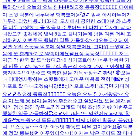
니🍂🍁 9월도 잘 부탁해 스윗뜰☺️😍 이번주도 행복한 일들 가
득하장><!! 오늘의 오노추 ⬇️⬇️⬇️⬇️
월요정 등등장🧚🏻‍♀️🧚🏻‍♀️ 타이페
이 스윗 덕분에 너무너무 행복했어용🥰💕 벌써 아시아투어가
마무리 되었네용..!! 13개의 도시에서 공연한 스테이씨와 스윗
들 너무 고생했고 곧 있을 미주투어도 안 다치고 무사히 잘 다
녀왔으면 좋겠네욤 벌써 8월도 끝나가는데 남은 여름 더위 조
심하면서 이번주도 행복한 일들 가득하장><!!
오늘 타이페이
공연 우리 스윗들 덕분에 정말 행복했어요! 고마워 스윗🫶 다
음에 또 함께하기로 약속이에요
월요정 등등장🧚🏻‍♀️🧚🏻‍♀️ 저는
지금 막 한국 잘 도착했다요~!! 싱가포르에서 너무 행복한 기
억 만들고 갑니당>< 등교길, 출근길 조심히 가시고 아침밥 꼭
챙겨먹긔!! 이번주도 행복한 일들 가득하장✨💕 홧팅!!😎
오늘
나 어때앵
사랑하는 스윗들에게 고마운 마음을 전하며💌♥️ 싱
가포르 잘 다녀오겠습니당❣️❣️
싱가포르 스윗!! 조금만 기다려
요💕💕
월요정 등등장🧚🏻‍♀️🧚🏻‍♀️ 오늘은 오노추 가져왔당>< 요
즘 이 노래 짱 많이 들어서 추천해주고 싶었다요 오늘 뭔가 날
씨가 엄청 덥진 않은 느낌?! 그래도 더위 조심하기😉 이번주도
행복한 일들 가득하장🥰☺️💕
에그타르트 먹었어요 파이팅 할
게용🥹🫶✨
월요정 등등장🧚🏻‍♀️🧚🏻‍♀️ 벌써 아원잇 활동이 끝났다
니...!! 스윗들~~~ 이번 아원잇 활동도 너무 고마웠어요🥰 덕분
에 정말 행복했던 이주였어요><!! 이제는 남은 투어도 잘 다녀