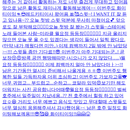
해주는 거 같아서 활동하는 저도 너무 즐겁게 무대하고 있어욥
앞으로 남은 활동도 재미나게 활동해보께여>< 이번주도 화이
티이잉👊😎
레드키티이사 왔어욤 🎀🥰
스윗~! I WANT IT 잘 듣
고 있나용~?? 오늘 첫방 스윗 덕분에 무사히 마쳤어요💕 앞으
로도 잘 부탁해요❤️‍🔥❤️‍🔥
오늘 첫방 잘 봤는가 스윗들~
스테이씨
노래 들어본 사람~
미라클 월요정 등등장🧚🏻‍♀️🧚🏻‍♀️ 지금 올리지
않으면 오늘 못 올 수도 있겠다는 생각이 들어서 일찍 왔다요.
(만약 내가 깨웠다면 미안..) 이제 컴백까지 2일 밖에 안 남았당
><!!! 스윗들 좀만 기다료!!😎 이번주가 아주 기대되는군..! 곧
보장😚😍
방콕 공연 행땅해따🩷 (시으니가 오지 않았다…..)
월
요정 등등장🧚🏻‍♀️🧚🏻‍♀️ 이제 컴백까지 얼마 안 남았다아ㅏ><!!
남은 기간동안 열시미 준비해서 나올게용 ㅎㅎ😎 이번주도 행
복한 일들 가득하자용 더위 조심하고! 이번주도 가보자고🤩🐨
너무 귀엽고... 부드럽고...순하고... 코알라 입덕😍
보기만 해도
더워지는 사진 공유합니다
어때🤓
월요정 등등장🧚🏻‍♀️🧚🏻‍♀️ 벌써
호주에서 일주일이 지났네용..?? 전 호주에서 힐링 하고 있어
요☺️😆 거리도 너무 예쁘고 음식도 맛있고 무대할때 스윗들도
너무 열심히 응원해주셔서 감사했어용>< 남은 호주 일정도 화
이팅해보께용!!!😎🥰😆 화이티이잉!!
🤗🤗
😝