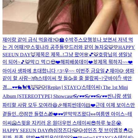
재이랑 같이 급식 먹을래?🐶🏫
수박주스
모행🐰
나 보면서 저녁 먹
는 거 어때?
💛스윗나라 공주들💛
드러와 같이 놀자요🐯
💛HAPPY
SEEUN DAY🦊
제목은 제목..!
그냥 왔어🌸💕
🐯호랑님의 생일날
이 되어~🎵🐯
막🍞 먹🍞😍❤️
해피배쑴데이❤️🐰
제목 뭐하지~~❤️
아이사 생파에 초대합니다 ^3^
우~~ 이번주 금요일🎵
재이🐶 생파
같이 할 사람~?🎂
스테이씨 첫 돌🥳
올 줄 몰랐찌~?
굿바이✋ 색안
경....🕶🐇🐩🐈🦊🐯🐶
[Replay] STAYC(스테이씨) The 1st Mini
Album [STEREOTYPE] Showcase
👓🕶👓🕶👓🕶
씬니랑 생일
파티할 사람 모두 모여라😆🎉
해피씬데이🐹❤️근데 이제 보이스만
곁들인..🥺
잠깐 들렸스🎁❤️
🕶맏막막즈왔다👀
여름엔 아이스~테
이씨🥶
스윗을 지키러 온 원더우먼 스테이씨😎
하루 늦은😭
HAPPY SEEUN DAY🎂
심장즈다!🐯🐶
성인즈 첫 브이앱🐰🐣🐱
진짜_최종_막방
❤️해피윤이데이🐯❤️
[Replay] STAYC(스테이씨)