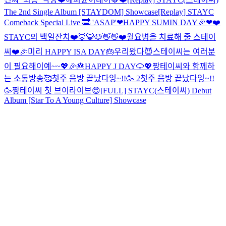
The 2nd Single Album [STAYDOM] Showcase
[Replay] STAYC
Comeback Special Live 🔜 'ASAP'
❤HAPPY SUMIN DAY🎉❤
❤️
STAYC의 백일잔치❤️
🦊🐯🐶👋👋
❤️월요병을 치료해 줄 스테이
씨❤️
🎉미리 HAPPY ISA DAY🎂
우리왔다😈
스테이씨는 여러분
이 필요해이예~~💖
🎉🎂HAPPY J DAY🐶💖
짱테이씨와 함께하
는 소통방송🥰
첫주 음방 끝났다잉~!!🥳 2
첫주 음방 끝났다잉~!!
🥳
짱테이씨 첫 브이라이브😍
[FULL] STAYC(스테이씨) Debut
Album [Star To A Young Culture] Showcase