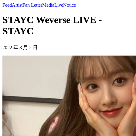
Feed
Artist
Fan Letter
Media
Live
Notice
STAYC Weverse LIVE -
STAYC
2022 年 8 月 2 日