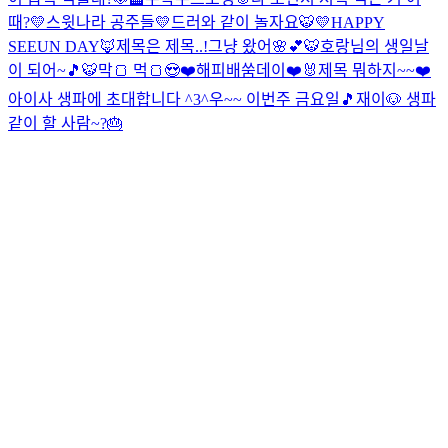
때?
💛스윗나라 공주들💛
드러와 같이 놀자요🐯
💛HAPPY
SEEUN DAY🦊
제목은 제목..!
그냥 왔어🌸💕
🐯호랑님의 생일날
이 되어~🎵🐯
막🍞 먹🍞😍❤️
해피배쑴데이❤️🐰
제목 뭐하지~~❤️
아이사 생파에 초대합니다 ^3^
우~~ 이번주 금요일🎵
재이🐶 생파
같이 할 사람~?🎂