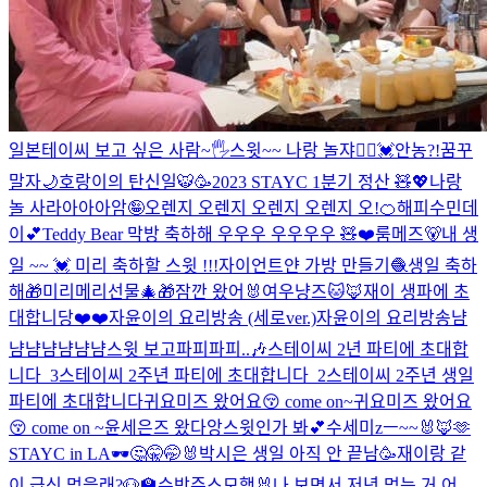
일본테이씨 보고 싶은 사람~🖐
스윗~~ 나랑 놀쟈🙋‍♀️💓
안농?!
꿈꾸
말자🌙
호랑이의 탄신일🐯🥳
2023 STAYC 1분기 정산 🧸💖
나랑
놀 사라아아아암🤪
오렌지 오렌지 오렌지 오렌지 오!🍊
해피수민데
이💕
Teddy Bear 막방 축하해 우우우 우우우우 🧸❤️
룸메즈🐻
내 생
일 ~~ 💓 미리 축하할 스윗 !!!
자이언트얀 가방 만들기🧶
생일 축하
해🎁
미리메리선물🎄🎁
잠깐 왔어🐰
여우냥즈🐱🦊
재이 생파에 초
대합니당❤️❤️
자윤이의 요리방송 (세로ver.)
자윤이의 요리방송
냠
냠냠냠
냠냠냠
스윗 보고파피파피..🎶
스테이씨 2년 파티에 초대합
니다_3
스테이씨 2주년 파티에 초대합니다_2
스테이씨 2주년 생일
파티에 초대합니다
귀요미즈 왔어요😚 come on~
귀요미즈 왔어요
😚 come on ~
윤세은즈 왔다앙
스윗인가 봐💕
수세미zㅡ~~🐰🦊🫶
STAYC in LA🕶
🤔🤫🤭🐰
박시은 생일 아직 안 끝남🥳
재이랑 같
이 급식 먹을래?🐶🏫
수박주스
모행🐰
나 보면서 저녁 먹는 거 어