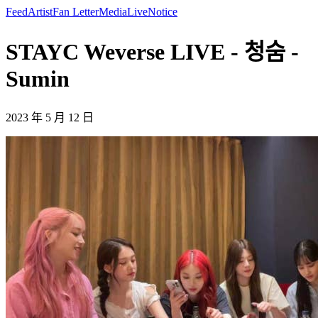
Feed
Artist
Fan Letter
Media
Live
Notice
STAYC Weverse LIVE - 청숨 -
Sumin
2023 年 5 月 12 日