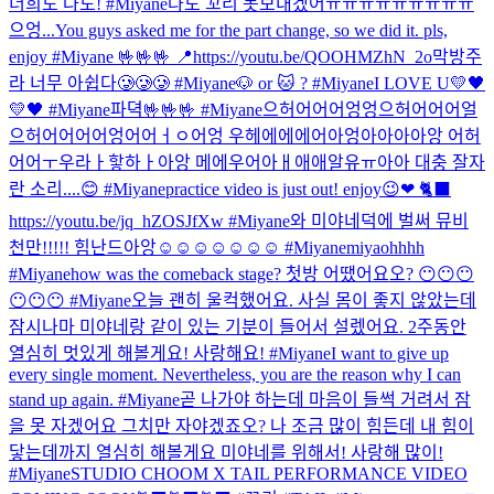
너희도 나도! #Miyane
나도 꼬리 못보내겠어ㅠㅠㅠㅠㅠㅠㅠㅠㅠ
으엉...
You guys asked me for the part change, so we did it. pls,
enjoy #Miyane 🤟🤟🤟 📍https://youtu.be/QOOHMZhN_2o
막방주
라 너무 아쉽다🥲🥲🥲 #Miyane
🐶 or 🐱 ? #Miyane
I LOVE U💛🖤
💛🖤 #Miyane
파뎍
🤟🤟🤟 #Miyane
으허어어어엉엉으허어어어얼
으허어어어어엉어어ㅓㅇ어엉 우헤에에에어아엉아아아아앙 어허
어어ㅜ우라ㅏ핳하ㅏ아앙 메에우어아ㅐ애애알유ㅠ아아 대충 잘자
란 소리....😊 #Miyane
practice video is just out! enjoy😉❤ 🐈‍⬛
https://youtu.be/jq_hZOSJfXw #Miyane
와 미야네덕에 벌써 뮤비
천만!!!!! 힘난드아앙☺☺☺☺☺☺☺ #Miyane
miyaohhhh
#Miyane
how was the comeback stage? 첫방 어땠어요오? 😶😶😶
😶😶😶 #Miyane
오늘 괜히 울컥했어요. 사실 몸이 좋지 않았는데
잠시나마 미야네랑 같이 있는 기분이 들어서 설렜어요. 2주동안
열심히 멋있게 해볼게요! 사랑해요! #Miyane
I want to give up
every single moment. Nevertheless, you are the reason why I can
stand up again. #Miyane
곧 나가야 하는데 마음이 들썩 거려서 잠
을 못 자겠어요 그치만 자야겠죠오? 나 조금 많이 힘든데 내 힘이
닿는데까지 열심히 해볼게요 미야네를 위해서! 사랑해 많이!
#Miyane
STUDIO CHOOM X TAIL PERFORMANCE VIDEO