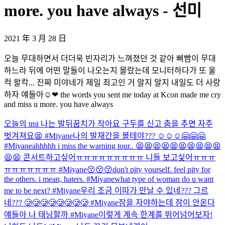
more. you have always - 선미
2021 年 3 月 28 日
오늘 무대하면서 더더욱 빈자리가 느껴졌던 것 같아 삐빰이 무대
하느라 뒤에 어떤 말들이 나오는지 몰랐는데 모니터하다가 또 울
컥 왈칵... 진짜 미야네가 제일 최고인 거 알지 알지 내일도 더 사랑
하자 얘들아☺❤ the words you sent me today at Kcon made me cry
and miss u more. you have always
오늘의 tmi 나는 발뒤꿈치가 작아요 구두를 신고 춤을 추면 자주
벗겨져요😫 #Miyane
나의 발재간을 볼테야??? ☺☺☺🤗🤗🤗
#Miyane
ahhhhh i miss the warning tour.. 😫😫😫😫😫😫😫😫😫😫
😫😫 콘서트하고싶어ㅠㅠㅠㅠㅠㅠㅠㅠㅠ 니들 보고싳어ㅠㅠㅠ
ㅠㅠㅠㅠㅠㅠㅠ #Miyane
😚😚😚
don't pity yourself. feel pity for
the others. i mean, haters. #Miyane
what type of woman do u want
me to be next? #Miyane
우리 조금 이따가 만날 수 있네??? 그르
네??? 🥲🥲🥲🥲🥲🥲🥲🥲 #Miyane
잠을 자야하는데 잠이 안온다
얘들아 나 태닝할까 #Miyane
이렇게 계속 한계를 뛰어넘어보자!