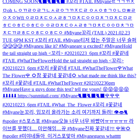
COMING SOON🐈‍⬛🐈‍⬛🐈‍⬛ #꼬리 #TAIL #Miyane
ㄸㄱㄱㄲㅈ
ㅁoh ㄴㅇㄲㄹㅇㄹㄱㄴㅅㄹㅇㄱㄲㅈㄷㄹ ㅇㅅㅇㅎㄱㅇㄴㅁㅃㄹ
ㅇㅈㅇWfi ㅇㄹㅁㅊㄷㅇㅅㄹㅎㄱㅁㅊㄷㅇㅇㅁㅊㄱㅁㅊㄷㅁㄹ
ㅎㄷㅇㅎㄷㅇㅎㄷㅇ ㅇㄹㅁㅊㄷㅇㅅㄹㅎㄱㅁㅊㄷㅇㅇㅁㅊㄱㅁ
ㅊㄷㄲㄹㅎㄷㅇㅎㄷㅇㅎㄷㅇ #Miyane
꼬리 (TAIL) 2021.02.23
TUE 6PM KST #꼬리 #TAIL #Miyane
티저 없는 주말은 너무 슬퍼
🥲🥲🥲🥲 #Miyane
u like it? #Miyane
are u excited? #Miyane
Hold
the tail straight up high <꼬리> #20210223_6pm #꼬리 #꽃같네
#TAIL #WhatTheFlower
Hold the tail straight up high <꼬리>
#20210223_6pm #꼬리 #꽃같네 #TAIL #WhatTheFlower
🌹What
The Flower🌹 🌻참 꽃같네 꽃같네🌻 what made me think like this?
#꼬리 #꽃같네 #TAIL #WhatTheFlower #202102236pm
#Miyane
Have u guys done this test? tell me yours! 😝😝😝😝😝
⬇️⬇️⬇️⬇️⬇️ https://sunmitail.com/ #Miyane
🐈‍⬛🐈‍⬛🐈‍⬛🌹🌹🌹
#20210223_6pm #TAIL #What_The_Flower #꼬리 #꽃같네
#Miyane
눈꼬리, 입꼬리 올라가는 소리 여기까지 들려! 👁️👄🐈
#spoiler #스포스포 #Miyane
오늘 너무 너무 바빴어ㅠㅠㅠㅠㅠ 라
이브를 못했더.... 미안해잉....뀨 #Miyane
진짜 꽃같네?!! 🌹🌺🌻
#spoiler #미야네들아_이거스포맞아 #Miyane
guess whattttt