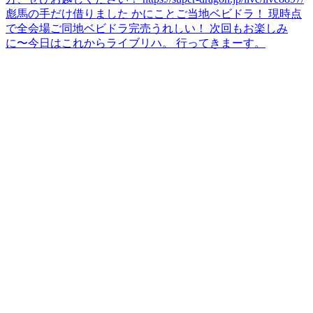
彪馬の手だけ借りました かにことご当地ベビドラ！ 現時点
で全会場ご同地ベビドラ完売うれしい！ 次回もお楽しみ
に〜
今日はこれからライブリハ。 行ってきまーす。