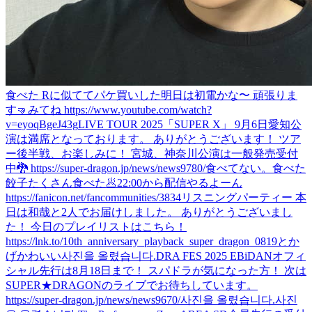
食べた Rに似ててパケ買いした
明日は初電かな〜 頑張りま
す🤜
みてね https://www.youtube.com/watch?
v=eyoqBgeJ43g
LIVE TOUR 2025「SUPER X」 9月6日愛知公
演は満席となっております。 ありがとうございます！ ツア
ー後半戦、お楽しみに！ 宮城、神奈川公演は一般発売受付
中🐉 https://super-dragon.jp/news/news9780/
食べてない。
食べた
餃子たくさん食べた🥟
22:00から配信やるよーん
https://fanicon.net/fancommunities/3834
リスニングパーティー 本
日は和哉と2人でお届けしました。 ありがとうございまし
た！ 今日のプレイリストはこちら！
https://lnk.to/10th_anniversary_playback_super_dragon_0819
とか
げかわいい
사진을 올렸습니다.
DRA FES 2025 EBiDANオフィ
シャル先行は8月18日まで！ スパドラが気になった方！ 次は
SUPER★DRAGONのライブでお待ちしています。
https://super-dragon.jp/news/news9670/
사진을 올렸습니다.
사진