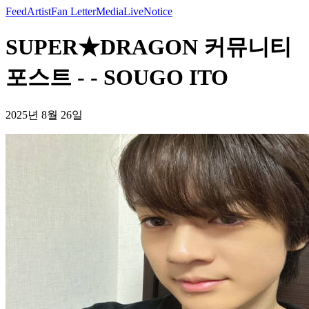
Feed
Artist
Fan Letter
Media
Live
Notice
SUPER★DRAGON 커뮤니티
포스트 - - SOUGO ITO
2025년 8월 26일