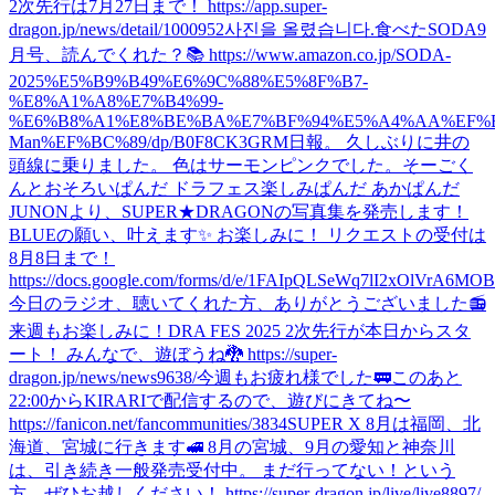
2次先行は7月27日まで！ https://app.super-
dragon.jp/news/detail/1000952
사진을 올렸습니다.
食べた
SODA9
月号、読んでくれた？📚 https://www.amazon.co.jp/SODA-
2025%E5%B9%B49%E6%9C%88%E5%8F%B7-
%E8%A1%A8%E7%B4%99-
%E6%B8%A1%E8%BE%BA%E7%BF%94%E5%A4%AA%EF%B
Man%EF%BC%89/dp/B0F8CK3GRM
日報。 久しぶりに井の
頭線に乗りました。 色はサーモンピンクでした。
そーごく
んとおそろいぱんだ ドラフェス楽しみぱんだ あかぱんだ
JUNONより、SUPER★DRAGONの写真集を発売します！
BLUEの願い、叶えます✨ お楽しみに！ リクエストの受付は
8月8日まで！
https://docs.google.com/forms/d/e/1FAIpQLSeWq7lI2xOlVrA6M
今日のラジオ、聴いてくれた方、ありがとうございました📻
来週もお楽しみに！
DRA FES 2025 2次先行が本日からスタ
ート！ みんなで、遊ぼうね🐉 https://super-
dragon.jp/news/news9638/
今週もお疲れ様でした🚃
このあと
22:00からKIRARIで配信するので、遊びにきてね〜
https://fanicon.net/fancommunities/3834
SUPER X 8月は福岡、北
海道、宮城に行きます🚅 8月の宮城、9月の愛知と神奈川
は、引き続き一般発売受付中。 まだ行ってない！という
方、ぜひお越しください！ https://super-dragon.jp/live/live8897/