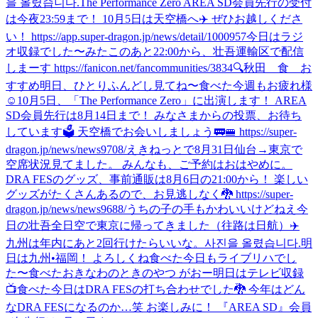
을 올렸습니다.
The Performance Zero AREA SD会員先行の受付
は今夜23:59まで！ 10月5日は天空橋へ✈️ ぜひお越しくださ
い！ https://app.super-dragon.jp/news/detail/1000957
今日はラジ
オ収録でした〜
みた
このあと22:00から、壮吾運輸区で配信
しまーす https://fanicon.net/fancommunities/3834
🔍秋田 食 お
すすめ
明日、ひとりふんどし見てね〜
食べた
今週もお疲れ様
☺️
10月5日、「The Performance Zero」に出演します！ AREA
SD会員先行は8月14日まで！ みなさまからの投票、お待ち
しています🗳️ 天空橋でお会いしましょう🚃🚝 https://super-
dragon.jp/news/news9708/
えきねっとで8月31日仙台→東京で
空席状況見てました。 みんなも、ご予約はおはやめに。
DRA FESのグッズ、事前通販は8月6日の21:00から！ 楽しい
グッズがたくさんあるので、お見逃しなく🐉 https://super-
dragon.jp/news/news9688/
うちの子の手もかわいいけどねえ
今
日の壮吾
全日空で東京に帰ってきました（往路は日航）✈️
九州は年内にあと2回行けたらいいな。
사진을 올렸습니다.
明
日は九州•福岡！ よろしくね
食べた
今日もライブリハでし
た〜
食べた
おきなわのときのやつ がおー
明日はテレビ収録
📺
食べた
今日はDRA FESの打ち合わせでした🐉 今年はどん
なDRA FESになるのか…笑 お楽しみに！ 『AREA SD』会員