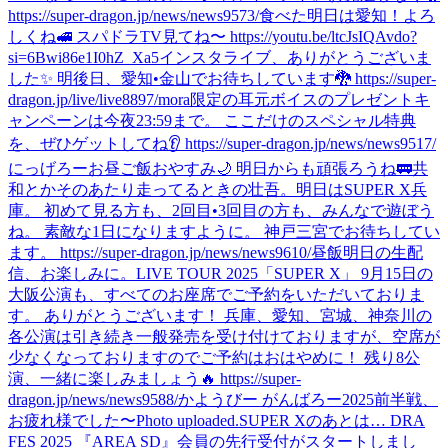
https://super-dragon.jp/news/news9573/
食べた
明日は愛知！よろ
しくね🚅 スパドラTV見てね〜 https://youtu.be/ltcJsIQAvdo?
si=6Bwi86e1I0hZ_Xa5
インスタライブ、ありがとうございま
した✨ 明後日、愛知•金山でお待ちしています🐉 https://super-
dragon.jp/live/live8897/
mora限定の耳元ボイスのプレゼントキ
ャンペーンは今夜23:59まで。 ここだけのスペシャル特典
を、ぜひゲットしてね👂 https://super-dragon.jp/news/news9517/
にっげろー
お昼ご飯
おやすみ🌙 明日からも頑張ろうね🚃
共
和とかそのあたり走ってるときの壮吾。
明日はSUPER X兵
庫。 初めて見る方も、2回目•3回目の方も、みんなで遊ぼう
ね。 素敵な1日になりますように。 神戸三宮でお待ちしてい
ます。 https://super-dragon.jp/news/news9610/
昼飯
明日の生配
信、お楽しみに。
LIVE TOUR 2025「SUPER X」 9月15日の
大阪公演も、すべてのお座席でご予約をいただいておりま
す。 ありがとうございます！ 兵庫、愛知、宮城、神奈川の
各公演は引き続き一般発売を受け付けておりますが、空席が
少なくなっておりますのでご予約はおはやめに！ 残り8公
演、一緒に楽しみましょう🔥 https://super-
dragon.jp/news/news9588/
かようびー がんばろー
2025前半戦、
お疲れ様でした〜
Photo uploaded.
SUPER Xのあとは… DRA
FES 2025 『AREA SD』会員の先行受付がスタートしまし