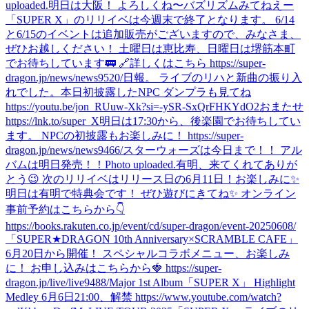
uploaded.
明日は大阪！ よろしくね〜
バズリズムみてねえー
「SUPER X」のリリイベは今週末で終了となります。 6/14
と6/15のイベントは追加販売がございますので、みなさま、
ぜひお越しください！ 土曜日は恵比寿、日曜日は堺筋本町
でお待ちしています🚃 🔗詳しくはこちら https://super-
dragon.jp/news/news9520/
日報。 ライブのリハと新曲の振り入
れでした。
本日初披露したNPC ダンプラも見てね
https://youtu.be/jon_RUuw-Xk?si=-ySR-SxQrFHKYdO2
おまたせ
https://lnk.to/super_X
明日は17:30から、後楽園でお待ちしてい
ます。 NPCの初披露もお楽しみに！ https://super-
dragon.jp/news/news9466/
スターウォーズは今日まで！！ アル
バムは明日発売！！
Photo uploaded.
有明、来てくれてありが
とう😉 次のリリイベはリリース日の6月11日！お楽しみに✨
明日は有明で特典会です！ ぜひ遊びにきてね✨ オンライン
事前予約はこちらから👇
https://books.rakuten.co.jp/event/cd/super-dragon/event-20250608/
「SUPER★DRAGON 10th Anniversary×SCRAMBLE CAFE」
6月20日から開催！ スペシャルコラボメニュー、お楽しみ
に！ お申し込みはこちらから🍓 https://super-
dragon.jp/live/live9488/
Major 1st Album「SUPER X」 Highlight
Medley 6月6日21:00、解禁 https://www.youtube.com/watch?