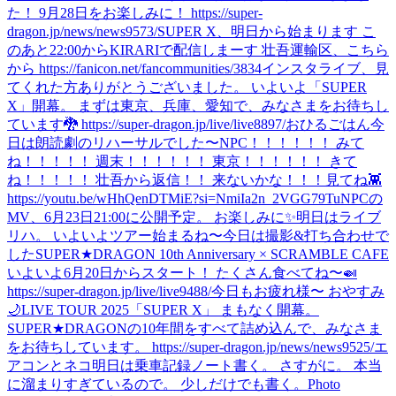
た！ 9月28日をお楽しみに！ https://super-
dragon.jp/news/news9573/
SUPER X、明日から始まります こ
のあと22:00からKIRARIで配信しまーす 壮吾運輸区、こちら
から https://fanicon.net/fancommunities/3834
インスタライブ、見
てくれた方ありがとうございました。 いよいよ「SUPER
X」開幕。 まずは東京、兵庫、愛知で、みなさまをお待ちし
ています🐉 https://super-dragon.jp/live/live8897/
おひるごはん
今
日は朗読劇のリハーサルでした〜
NPC！！！！！！ みて
ね！！！！！ 週末！！！！！！ 東京！！！！！！ きて
ね！！！！！ 壮吾から返信！！ 来ないかな！！！
見てね👾
https://youtu.be/wHhQenDTMiE?si=NmiIa2n_2VGG79Tu
NPCの
MV、6月23日21:00に公開予定。 お楽しみに✨
明日はライブ
リハ。 いよいよツアー始まるね〜
今日は撮影&打ち合わせで
した
SUPER★DRAGON 10th Anniversary × SCRAMBLE CAFE
いよいよ6月20日からスタート！ たくさん食べてね〜🍛
https://super-dragon.jp/live/live9488/
今日もお疲れ様〜 おやすみ
🌙
LIVE TOUR 2025「SUPER X」 まもなく開幕。
SUPER★DRAGONの10年間をすべて詰め込んで、みなさま
をお待ちしています。 https://super-dragon.jp/news/news9525/
エ
アコンとネコ
明日は乗車記録ノート書く。 さすがに。 本当
に溜まりすぎているので。 少しだけでも書く。
Photo