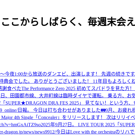
 - ここからしばらく、毎週末会え
よ〜
今夜1:00から放送のダンエビ、出演します！ 先週の続きで
特典会でした。 ありがとうございました！ 11年目もよろしく
感謝
食べた
The Performance Zero 2025 初めてスパ
月4日、田園都市線、大井町線は臨時ダイヤで運転。 乗る方、お
f
「SUPER★DRAGON DRA FES 2025」 見てない！
9_online/
日報。 今日は打ち合わせがありました🚃
9月、お疲れ
 Major 4th Single「Concealer」をリリースします！ 次はリリイベでお会
h?v=hmGxAiTZ9so
2025年9月27日。 LIVE TOUR 2025「
n.jp/news/news9912/
今日はLove with the orchestraのリ