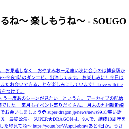
るね〜 楽しもうね〜 - SOUGO
す。 お見逃しなく！
おやすみ
おー
足痛い
次に会うのは博多駅か
ね〜
今夜1時のダンエビ、出演してます。 お楽しみに！
今日は
ドラを見た方！ またお会いできることを楽しみにしています！
Love with the
気をつけて。
という方、もう一度あのシーンが見たい！という方。 アーカイブの配信
様でした。 来月もイベント盛りだくさん。 月末の九州新幹線
いしましょう🐉 super-dragon.jp/news/news9918/
笑い話
SUPER X」最終公演。 SUPER★DRAGONは、9人で、結成10周年を
ハでした🎼
見てね〜 https://youtu.be/VAspui-abmw
あと4日か。
うさ