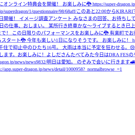
ライン特典会を開催！ お楽しみに🐉 https://super-dragon.jp/ne
dragon/1/questionnaire/98/68aff/
このあと22:00からKIRARIで配信しま
は9月28日開催！ イメージ調査アンケート みなさまの回答、お待ちし
日の仕事、おしまい。 某所行き終車かな〜
ライブするとき
已
00まで！ この日限りのパフォーマンスをお楽しみに🐉 有楽町でお待ちしていま
タート🐉 今年も楽しい1日になりそうです。 お楽しみに！ https://super-
千住で抑止中のひたち16号。 大雨は本当に予定を狂わせる。😢
します。お楽しみに！
よしださんたべてみた
今日はDRA FES
jp/news/news9832/
明日は愛知。 のぞみで会いに行きます🚅
ragon.jp/news/detail/1000958?_normalbrowse_=1