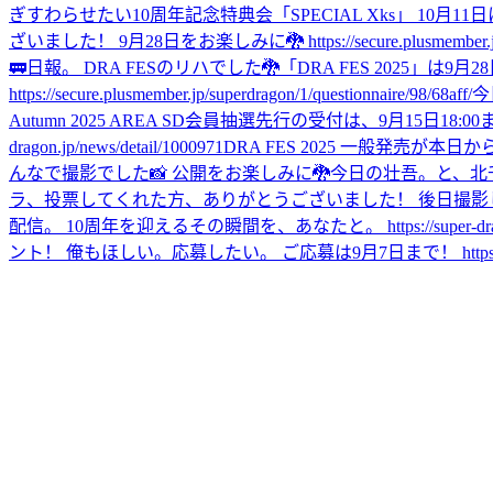
ぎすわらせたい
10周年記念特典会「SPECIAL Xks」 10月11日にオン
ざいました！ 9月28日をお楽しみに🐉 https://secure.plusmember.jp/super
🚃
日報。 DRA FESのリハでした🐉
「DRA FES 2025」
https://secure.plusmember.jp/superdragon/1/questionnaire/98/68aff/
今
Autumn 2025 AREA SD会員抽選先行の受付は、9月15日18:
dragon.jp/news/detail/1000971
DRA FES 2025 一般発売が本日からス
んなで撮影でした📸 公開をお楽しみに🐉
今日の壮吾。と、北
ラ、投票してくれた方、ありがとうございました！ 後日撮影
配信。 10周年を迎えるその瞬間を、あなたと。 https://super-dragon.
ント！ 俺もほしい。応募したい。 ご応募は9月7日まで！ https://app.super-d