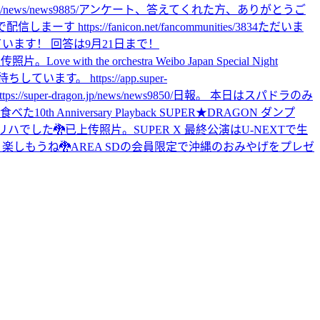
ws/news9885/
アンケート、答えてくれた方、ありがとうご
ーす https://fanicon.net/fancommunities/3834
ただいま
ています！ 回答は9月21日まで！
上传照片。
Love with the orchestra Weibo Japan Special Night
す。 https://app.super-
dragon.jp/news/news9850/
日報。 本日はスパドラのみ
食べた
10th Anniversary Playback SUPER★DRAGON ダンプ
のリハでした🐉
已上传照片。
SUPER X 最終公演はU-NEXTで生
 楽しもうね🐉
AREA SDの会員限定で沖縄のおみやげをプレゼ