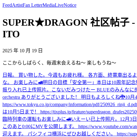
Feed
Artist
Fan Letter
Media
Live
Notice
SUPER★DRAGON 社区帖子
ITO
2025 年 10 月 19 日
ここからしばらく、毎週末会えるね〜 楽しもうね〜
日報。 買い物した。
今週もお疲れ様。 各方面、終電車出る
な。 お楽しみに🚅
明日の目標「安全第一」
本日は10周年記念
振り入れ
已上传照片。
こないだみつけたー BLUEのみんなに
orchestra ありがとうございました！ 明日もよろしくね🐉
10
https://www.tokyu.co.jp/company/information/pdf/250926_rinji_d.pd
は10月5日まで！ https://tixplus.jp/feature/superdragon_drafes20250
臨時列車の運転もお楽しみに🚅
いえーい
已上传照片。
12月3日
このあと0:00にMVを公開します。 https://www.youtube.com/watc
迎えます。 パシフィコ横浜にぜひお越しください。 https://super-drago