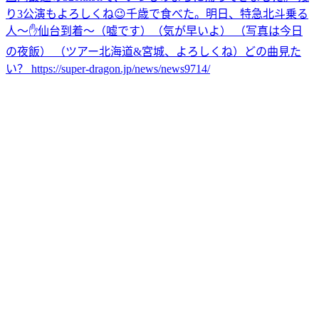
り3公演もよろしくね😉
千歳で食べた。
明日、特急北斗乗る
人〜✋
仙台到着〜（嘘です）（気が早いよ） （写真は今日
の夜飯） （ツアー北海道&宮城、よろしくね）
どの曲見た
い？ https://super-dragon.jp/news/news9714/