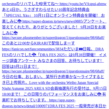
orchestraのリハでした🎼
見てね〜 https://youtu.be/VAspui-abmw
あと4日か。
うさぎすわらせたい
10周年記念特典会
「SPECIAL Xks」 10月11日にオンライン特典会を開催！ お
楽しみに🐉 https://super-dragon.jp/news/news9885/
アンケート、
答えてくれた方、ありがとうございました！ 9月28日をお楽
しみに🐉
https://secure.plusmember.jp/superdragon/1/questionnaire/98/68aff/
このあと22:00からKIRARIで配信しまーす
https://fanicon.net/fancommunities/3834
ただいま🚃
日報。 DRA
FESのリハでした🐉
「DRA FES 2025」は9月28日開催！ イメ
ージ調査アンケート みなさまの回答、お待ちしています！
回答は9月21日まで！
https://secure.plusmember.jp/superdragon/1/questionnaire/98/68aff/
今日の仕事、おしまい。 某所行き終車かな〜
ライブすると
き
已上传照片。
Love with the orchestra Weibo Japan Special
Night Autumn 2025 AREA SD会員抽選先行の受付は、9月15日
18:00まで！ この日限りのパフォーマンスをお楽しみに🐉 有
楽町でお待ちしています。 https://app.super-
dragon.jp/news/detail/1000971
DRA FES 2025 一般発売が本日か