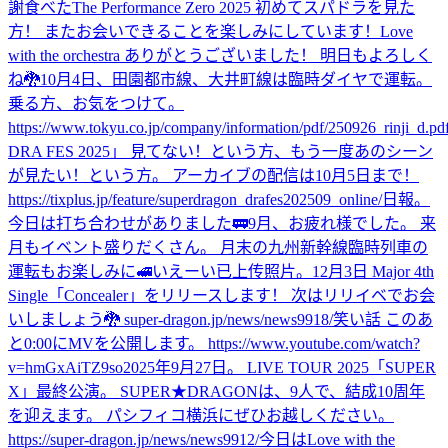
謝
食べた
The Performance Zero 2025 初めてスパドラを見た
方！ またお会いできることを楽しみにしています！
Love
with the orchestra ありがとうございました！ 明日もよろしく
ね🐉
10月4日、田園都市線、大井町線は臨時ダイヤで運転。
乗る方、お気をつけて。
https://www.tokyu.co.jp/company/information/pdf/250926_rinji_d.pd
DRA FES 2025」 見てない！という方、もう一度あのシーン
が見たい！という方。 アーカイブの配信は10月5日まで！
https://tixplus.jp/feature/superdragon_drafes202509_online/
日報。
今日は打ち合わせがありました🚃
9月、お疲れ様でした。 来
月もイベント盛りだくさん。 月末の九州新幹線臨時列車の
運転もお楽しみに🚅
いえーい
已上传照片。
12月3日 Major 4th
Single「Concealer」をリリースします！ 次はリリイベでお会
いしましょう🐉 super-dragon.jp/news/news9918/
笑い話 このあ
と0:00にMVを公開します。 https://www.youtube.com/watch?
v=hmGxAiTZ9so
2025年9月27日。 LIVE TOUR 2025「SUPER
X」最終公演。 SUPER★DRAGONは、9人で、結成10周年
を迎えます。 パシフィコ横浜にぜひお越しください。
https://super-dragon.jp/news/news9912/
今日はLove with the