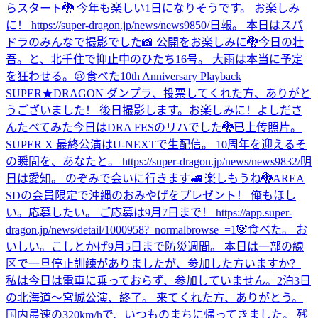
らスタート🐉 今年も楽しい1日になりそうです。 お楽しみ
に！ https://super-dragon.jp/news/news9850/
日報。 本日はスパ
ドラのみんなで撮影でした📸 公開をお楽しみに🐉
今日の壮
吾。と、北千住で抑止中のひたち16号。 大雨は本当に予定
を狂わせる。😢
食べた
10th Anniversary Playback
SUPER★DRAGON ダンプラ、投票してくれた方、ありがと
うございました！ 後日撮影します。お楽しみに！
よしださ
んたべてみた
今日はDRA FESのリハでした🐉
已上传照片。
SUPER X 最終公演はU-NEXTで生配信。 10周年を迎えるそ
の瞬間を、あなたと。 https://super-dragon.jp/news/news9832/
明
日は愛知。 のぞみで会いに行きます🚅 楽しもうね🐉
AREA
SDの会員限定で沖縄のおみやげをプレゼント！ 俺もほし
い。応募したい。 ご応募は9月7日まで！ https://app.super-
dragon.jp/news/detail/1000958?_normalbrowse_=1
🐼
食べた。 お
いしい。
こしとかげ
9月5日まで防災週間。 本日は一部の線
区で一旦停止訓練がありましたが、参加した方いますか？
私は今日は電車に乗っておらず、参加していません。
2泊3日
の北海道〜宮城公演、終了。 来てくれた方、ありがとう。
国内最速の320km/hで、いつものまちに帰ってきました。 残