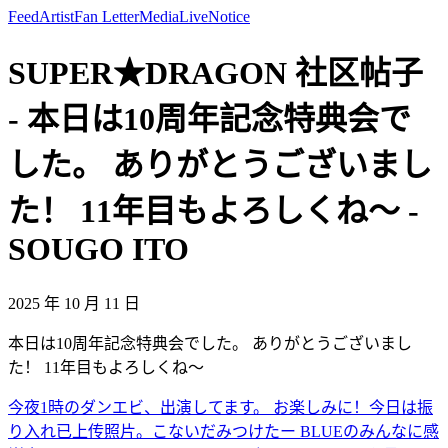
Feed
Artist
Fan Letter
Media
Live
Notice
SUPER★DRAGON 社区帖子
- 本日は10周年記念特典会で
した。 ありがとうございまし
た！ 11年目もよろしくね〜 -
SOUGO ITO
2025 年 10 月 11 日
本日は10周年記念特典会でした。 ありがとうございまし
た！ 11年目もよろしくね〜
今夜1時のダンエビ、出演してます。 お楽しみに！
今日は振
り入れ
已上传照片。
こないだみつけたー BLUEのみんなに感