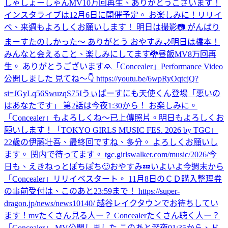
しゃしょーしゃん
MV10万回再生、ありがとうございます！
インスタライブは12月6日に開催予定。 お楽しみに！
リリイ
ベ、来週もよろしくお願いします！ 明日は撮影📷 がんばり
まーす
たのしかった〜 ありがとう おやすみ🌙
明日は橋本！
みんなと会えること、楽しみにしてます🐉
昼飯
MV8万回再
生。 ありがとうございます🙏
「Concealer」Performance Video
公開しました 見てね〜👇 https://youtu.be/6wpRyOqtcjQ?
si=JGyLq56SwuzqS75I
うぃばーすにも天使くん登場
「悪いの
はあなたです」 第2話は今夜1:30から！ お楽しみに。
「Concealer」もよろしくね〜
已上傳照片。
明日もよろしくお
願いします！
「TOKYO GIRLS MUSIC FES. 2026 by TGC」
22歳の伊藤壮吾、最終回ですね、多分。 よろしくお願いし
ます。 関内で待ってます。 tgc.girlswalker.com/music/2026/
今
日も、えきねっとぽちぽち🙂
おやすみ💤
いよいよ今週末から
「Concealer」リリイベスタート。 11月8日のＣＤ購入整理券
の事前受付は、このあと23:59まで！ https://super-
dragon.jp/news/news10140/ 越谷レイクタウンでお待ちしてい
ます！
mvたくさん見る人ー？ Concealerたくさん聴く人ー？
「Concealer」 MV公開しました このあと深夜01:35から、ド