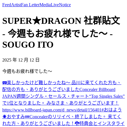
Feed
Artist
Fan Letter
Media
Live
Notice
SUPER★DRAGON 社群貼文
- 今週もお疲れ様でした〜 -
SOUGO ITO
2025 年 12 月 12 日
今週もお疲れ様でした〜
🚃
楽しかったけど難しかったね〜 品川に来てくれた方も、
配信の方も、ありがとうございました
Concealer Billboard
JAPAN週間シングル・セールス・チャート“Top Singles Sales”
で1位となりました。 みなさま、ありがとうございます！
https://www.billboard-japan.com/d_news/detail/156401#
おはよう
☀
おやすみ💤
Concealerのリリイベ、終了しました。 来てく
れた方、ありがとうございました！🐉
特典会とインスタライ