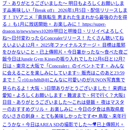
ブ、ありがとうございました〜 明日もよろしくお願いしま
す🙇
美味しい
「Break off」 2026年1月5日、配信リリースしま
す！ TVアニメ『貴族転生 恵まれた生まれから最強の力を得
る 』も1月に放送開始。 お楽しみに！ https://super-
dragon.jp/news/news10289/
明日と明後日、リリイベよろしく
ね〜
日付変わったらConcealerリリース！ たくさん聴いてね
え
いよいよ12月。 2025年ファイナルステージ。 目標は風邪
をひかないこと。
已上傳照片。
今日暑かったな〜
食べた
夜ご
飯
今日はJungle Gym Kingsの振り入れでした
12月6日と12月7
日は、東京と大阪で「Concealer」のイベントです。 みんな
に会えることを楽しみにしています✨ 販売はこのあと23:59
まで！ 👇 r10.to/h8hBjH
こんなに可愛いのがJUNON写真集で
見られるよ！
大阪、3日間ありがとうございました！ 来週は
愛知。よろしくお願いします。
難波まで、何で行く？
大阪1
日目、ありがとうございました〜
これは昼飯。 夜はマスタ
ーのおすすめグリル。 お楽しみに。
今日の夕食は鳥取県産
のいさきの刺身。 とても美味しかったです🐟 鳥取、来年行
こうかな。
今日はAREA SDの撮影でした〜🎥
已上傳照片。