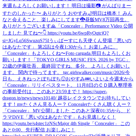
来週もよろしくお願いします！ 明日は撮影📷 がんばりまー
す
たのしかった〜 ありがとう おやすみ🌙
明日は橋本！ みん
なと会えること、楽しみにしてます🐉
昼飯
MV8万回再生。
ありがとうございます🙏
「Concealer」Performance Video 公開
しました 見てね〜👇 https://youtu.be/6wpRyOqtcjQ?
si=JGyLq56SwuzqS75I
うぃばーすにも天使くん登場
「悪いの
はあなたです」 第2話は今夜1:30から！ お楽しみに。
「Concealer」もよろしくね〜
Foto cargada.
明日もよろしくお
願いします！
「TOKYO GIRLS MUSIC FES. 2026 by TGC」
22歳の伊藤壮吾、最終回ですね、多分。 よろしくお願いし
ます。 関内で待ってます。 tgc.girlswalker.com/music/2026/
今
日も、えきねっとぽちぽち🙂
おやすみ💤
いよいよ今週末から
「Concealer」リリイベスタート。 11月8日のＣＤ購入整理券
の事前受付は、このあと23:59まで！ https://super-
dragon.jp/news/news10140/ 越谷レイクタウンでお待ちしてい
ます！
mvたくさん見る人ー？ Concealerたくさん聴く人ー？
「Concealer」 MV公開しました このあと深夜01:35から、ド
ラマDiVE「悪いのはあなたです」もお見逃しなく！
https://youtu.be/s4stec1zNSc
Major 4th Single「Concealer」 この
あと0:00、先行配信 お楽しみに！