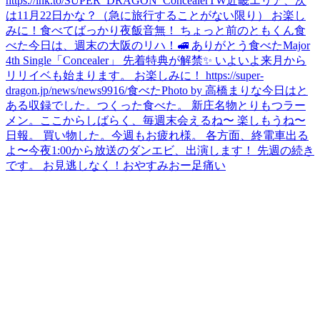
https://lnk.to/SUPER_DRAGON_ConcealerTW
近畿エリア、次
は11月22日かな？（急に旅行することがない限り） お楽し
みに！
食べてばっかり
夜飯
音無！ ちょっと前のともくん
食
べた
今日は、週末の大阪のリハ！
🚅 ありがとう
食べた
Major
4th Single「Concealer」 先着特典が解禁✨ いよいよ来月から
リリイベも始まります。 お楽しみに！ https://super-
dragon.jp/news/news9916/
食べた
Photo by 高橋まりな
今日はと
ある収録でした。
つくった
食べた。 新庄名物とりもつラー
メン。
ここからしばらく、毎週末会えるね〜 楽しもうね〜
日報。 買い物した。
今週もお疲れ様。 各方面、終電車出る
よ〜
今夜1:00から放送のダンエビ、出演します！ 先週の続き
です。 お見逃しなく！
おやすみ
おー
足痛い