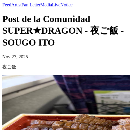
Feed
Artist
Fan Letter
Media
Live
Notice
Post de la Comunidad
SUPER★DRAGON - 夜ご飯 -
SOUGO ITO
Nov 27, 2025
夜ご飯