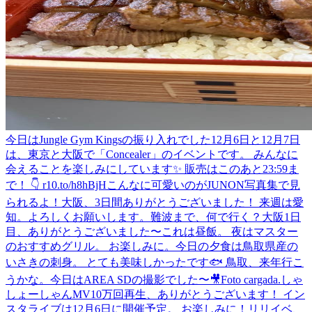
今日はJungle Gym Kingsの振り入れでした
12月6日と12月7日
は、東京と大阪で「Concealer」のイベントです。 みんなに
会えることを楽しみにしています✨ 販売はこのあと23:59ま
で！ 👇 r10.to/h8hBjH
こんなに可愛いのがJUNON写真集で見
られるよ！
大阪、3日間ありがとうございました！ 来週は愛
知。よろしくお願いします。
難波まで、何で行く？
大阪1日
目、ありがとうございました〜
これは昼飯。 夜はマスター
のおすすめグリル。 お楽しみに。
今日の夕食は鳥取県産の
いさきの刺身。 とても美味しかったです🐟 鳥取、来年行こ
うかな。
今日はAREA SDの撮影でした〜🎥
Foto cargada.
しゃ
しょーしゃん
MV10万回再生、ありがとうございます！ イン
スタライブは12月6日に開催予定。 お楽しみに！
リリイベ、