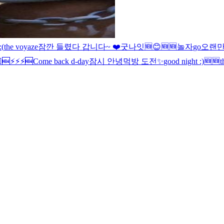
:(
the voyaze
잠깐 들렸다 갑니다~ ❤️
굿나잇
🆕
😊
🆕
🆕
놀자
go
오랜
️
🆕
⚡️⚡️⚡️
🆕
Come back d-day
잠시 안녕
먹방 도전
✨
good night :)
🆕
🆕
t