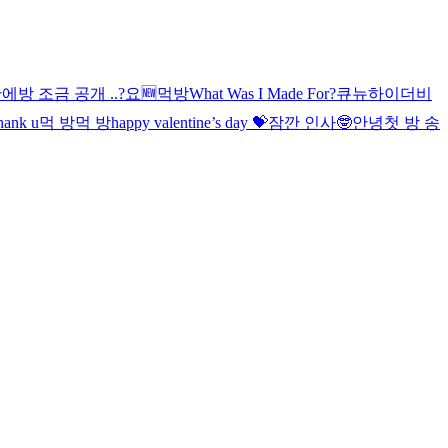
만에
방 조금 공개 ..?
요
🆕
먹방
What Was I Made For?
큐뉴
하이
더비
hank u
먹 방
먹 방
happy valentine’s day 💝
잠깐 인사🤓
안녕
첫 방 송