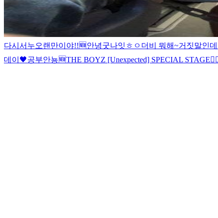
다시
서누
오랜만이야!!
🆕
안녕
굿나잇
ㅎㅇ
더비 뭐해~
거짓말인데
데이🖤
공부
안뇽
🆕
THE BOYZ [Unexpected] SPECIAL STAGE
🏃‍♂