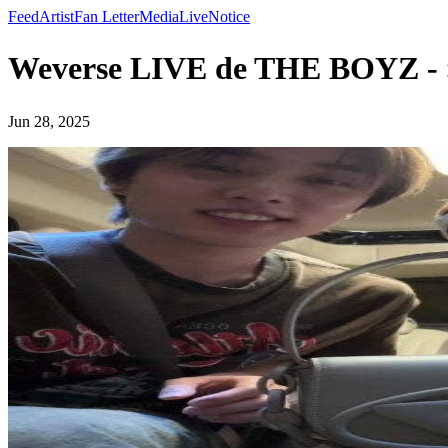
Feed
Artist
Fan Letter
Media
Live
Notice
Weverse LIVE de THE BOYZ 
Jun 28, 2025