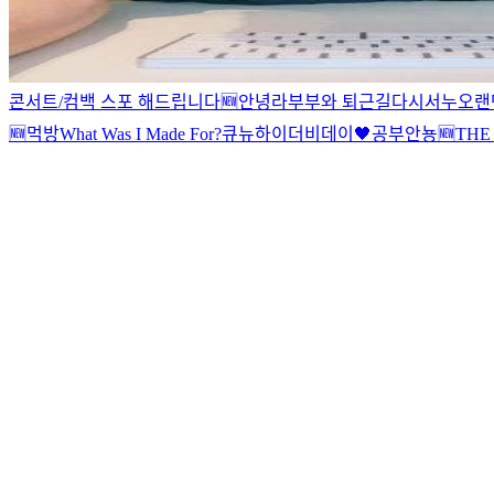
콘서트/컴백 스포 해드립니다
🆕
안녕
라부부와 퇴근길
다시
서누
오랜
🆕
먹방
What Was I Made For?
큐뉴
하이
더비데이🖤
공부
안뇽
🆕
THE 