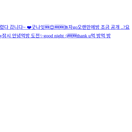
렸다 갑니다~ ❤️
굿나잇
🆕
😊
🆕
🆕
놀자
go
오랜만에
방 조금 공개 ..?
요
y
잠시 안녕
먹방 도전
✨
good night :)
🆕
🆕
thank u
먹 방
먹 방