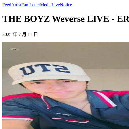
Feed
Artist
Fan Letter
Media
Live
Notice
THE BOYZ Weverse LIVE - ER
2025 年 7 月 11 日