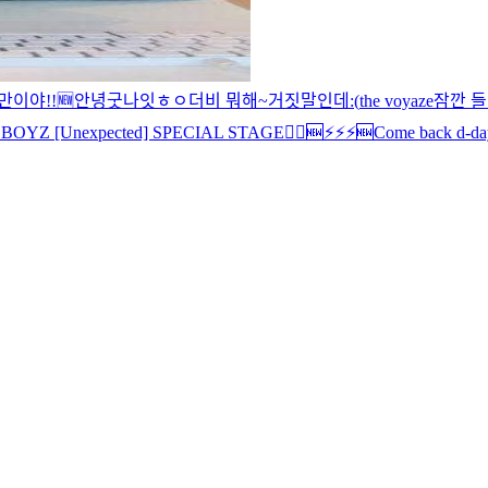
만이야!!
🆕
안녕
굿나잇
ㅎㅇ
더비 뭐해~
거짓말인데
:(
the voyaze
잠깐 들
BOYZ [Unexpected] SPECIAL STAGE
🏃‍♂️
🆕
⚡️⚡️⚡️
🆕
Come back d-da