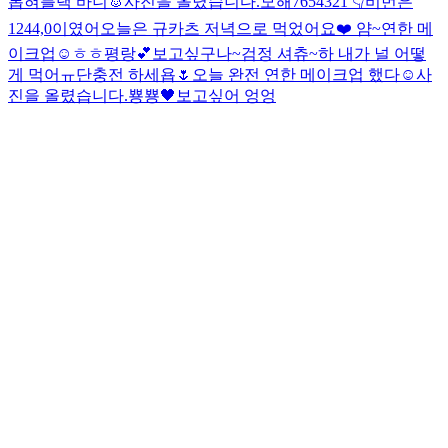
롭혀
블랙 바니🐰
사진을 올렸습니다.
모해
7654321 👇
비번은
1244,0이였어
오늘은 규카츠 저녁으로 먹었어요❤️ 얌~
연한 메
이크업☺️
ㅎㅎ
평랑💕
보고싶구나~
검정 셔츄~
하 내가 널 어떻
게 먹어ㅠ
단충전 하세욥🌷
오늘 완전 연한 메이크업 했다☺️
사
진을 올렸습니다.
뿅뿅🖤
보고싶어 엉엉