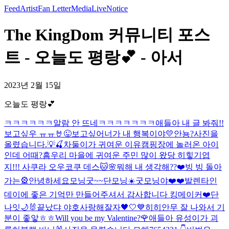
Feed
Artist
Fan Letter
Media
Live
Notice
The KingDom 커뮤니티 포스
트 - 오늘도 평랑💕 - 아서
2023년 2월 15일
오늘도 평랑💕
ㅋㅋㅋㅋㅋㅋ알람 안 뜨네ㅋㅋㅋㅋㅋㅋㅋ애들아 내 글 봐줘!!
보고싶우 ㅠㅠ
🤘
😜
보고싶어
너가 내 행복이야💛
안뇽?
사진을
올렸습니다.
💡🍒
차둘이가 귀여운 이유
캠핑장에 놀러온 아이
인데 어때?
흠
우리 마을에 귀여운 주민 많이 왔당 히힣
기엽
지!!! 사쿠라 오우코쿠 데스🐱🌸
뭐해 내 생각해??❤️
빙 빙 돌아
가는🎡
안녕하세요
모닝굿~~
단모닝☀️
굿모닝야❤️❤️
발렌타인
데이에 좋은 기억만 만들어주셔서 감사합니다 킹메이커❤️
단
나잇🌙
🐰
끝났댜 야호
사랑해
잘자🖤🤍💙
히히
안무 잘 나와서 기
분이 좋앟ㅎㅎ
Will you be my Valentine?🌹
애들아 유성이가 괴