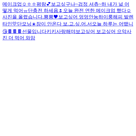
메이크업☺️
ㅎㅎ
평랑💕
보고싶구나~
검정 셔츄~
하 내가 널 어
떻게 먹어ㅠ
단충전 하세욥🌷
오늘 완전 연한 메이크업 했다☺️
사진을 올렸습니다.
뿅뿅🖤
보고싶어 엉엉
안늉
하이룽
해피 발렌
타인💛
단모닝☀️
잠이 안온다 보.고.싶.어.서
오늘 하루는 어땠니
😘
🍫🍫🍫선물입니다
키키
사랑해
먀
보고싶어 보고싶어 으악
사
진 더 먹어 와암