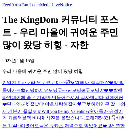
Feed
Artist
Fan Letter
Media
Live
Notice
The KingDom 커뮤니티 포스
트 - 우리 마을에 귀여운 주민
많이 왔당 히힣 - 자한
2023년 2월 15일
우리 마을에 귀여운 주민 많이 왔당 히힣
기엽지!!! 사쿠라 오우코쿠 데스🐱🌸
뭐해 내 생각해??❤️
빙 빙
돌아가는🎡
안녕하세요
모닝굿~~
단모닝☀️
굿모닝야❤️❤️
발렌
타인데이에 좋은 기억만 만들어주셔서 감사합니다 킹메이커
❤️
단나잇🌙
🐰
끝났댜 야호
사랑해
잘자🖤🤍💙
히히
안무 잘 나와
서 기분이 좋앟ㅎㅎ
Will you be my Valentine?🌹
애들아 유성이
가 괴롭혀
블랙 바니🐰
사진을 올렸습니다.
모해
7654321 👇
비번
은 1244,0이였어
오늘은 규카츠 저녁으로 먹었어요❤️ 얌~
연한