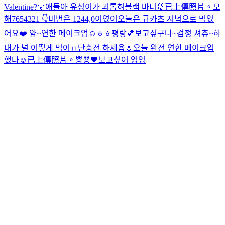
Valentine?🌹
애들아 유성이가 괴롭혀
블랙 바니🐰
已上傳照片。
모
해
7654321 👇
비번은 1244,0이였어
오늘은 규카츠 저녁으로 먹었
어요❤️ 얌~
연한 메이크업☺️
ㅎㅎ
평랑💕
보고싶구나~
검정 셔츄~
하
내가 널 어떻게 먹어ㅠ
단충전 하세욥🌷
오늘 완전 연한 메이크업
했다☺️
已上傳照片。
뿅뿅🖤
보고싶어 엉엉