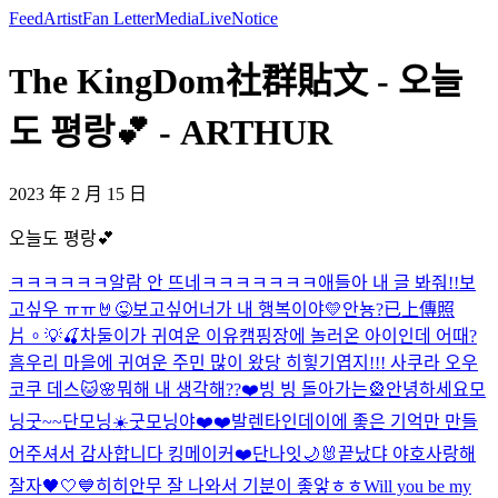
Feed
Artist
Fan Letter
Media
Live
Notice
The KingDom社群貼文 - 오늘
도 평랑💕 - ARTHUR
2023 年 2 月 15 日
오늘도 평랑💕
ㅋㅋㅋㅋㅋㅋ알람 안 뜨네ㅋㅋㅋㅋㅋㅋㅋ애들아 내 글 봐줘!!
보
고싶우 ㅠㅠ
🤘
😜
보고싶어
너가 내 행복이야💛
안뇽?
已上傳照
片。
💡🍒
차둘이가 귀여운 이유
캠핑장에 놀러온 아이인데 어때?
흠
우리 마을에 귀여운 주민 많이 왔당 히힣
기엽지!!! 사쿠라 오우
코쿠 데스🐱🌸
뭐해 내 생각해??❤️
빙 빙 돌아가는🎡
안녕하세요
모
닝굿~~
단모닝☀️
굿모닝야❤️❤️
발렌타인데이에 좋은 기억만 만들
어주셔서 감사합니다 킹메이커❤️
단나잇🌙
🐰
끝났댜 야호
사랑해
잘자🖤🤍💙
히히
안무 잘 나와서 기분이 좋앟ㅎㅎ
Will you be my