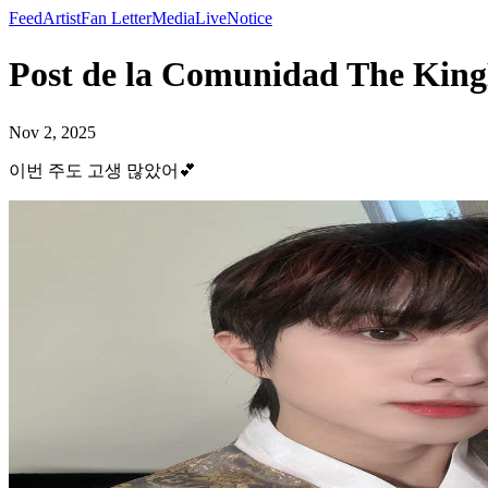
Feed
Artist
Fan Letter
Media
Live
Notice
Post de la Comunidad The 
Nov 2, 2025
이번 주도 고생 많았어💕