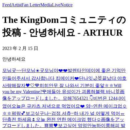
Feed
Artist
Fan Letter
Media
Live
Notice
The KingDomコミュニティの
投稿 - 안녕하세요 - ARTHUR
2023 年 2 月 15 日
안녕하세요
모닝굿~~
단모닝☀️
굿모닝야❤️❤️
발렌타인데이에 좋은 기억만
만들어주셔서 감사합니다 킹메이커❤️
단나잇🌙
🐰
끝났댜 야호
사랑해
잘자🖤🤍💙
히히
안무 잘 나와서 기분이 좋앟ㅎㅎ
Will
you be my Valentine?🌹
애들아 유성이가 괴롭혀
블랙 바니🐰
画
像をアップロードしました。
모해
7654321 👇
비번은 1244,0이
였어
오늘은 규카츠 저녁으로 먹었어요❤️ 얌~
연한 메이크업☺️
ㅎㅎ
평랑💕
보고싶구나~
검정 셔츄~
하 내가 널 어떻게 먹어ㅠ
단충전 하세욥🌷
오늘 완전 연한 메이크업 했다☺️
画像をアッ
プロードしました。
뿅뿅🖤
보고싶어 엉엉
안늉
하이룽
해피 발