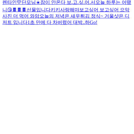
렌타인💛
단모닝☀️
잠이 안온다 보.고.싶.어.서
오늘 하루는 어땠
니
😘
🍫🍫🍫선물입니다
키키
사랑해
먀
보고싶어 보고싶어 으악
사진 더 먹어 와암
오늘의 저녁은 새우튀김 정식~ 거울샷은 디
저트 입니다
1초 만에 다 차버렸어 대박..
하
Go!