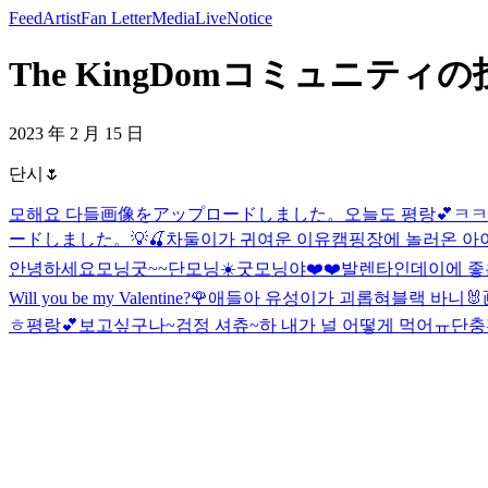
Feed
Artist
Fan Letter
Media
Live
Notice
The KingDomコミュニティの投稿
2023 年 2 月 15 日
단시🌷
모해요 다들
画像をアップロードしました。
오늘도 평랑💕
ㅋㅋ
ードしました。
💡🍒
차둘이가 귀여운 이유
캠핑장에 놀러온 아
안녕하세요
모닝굿~~
단모닝☀️
굿모닝야❤️❤️
발렌타인데이에 좋
Will you be my Valentine?🌹
애들아 유성이가 괴롭혀
블랙 바니🐰
ㅎ
평랑💕
보고싶구나~
검정 셔츄~
하 내가 널 어떻게 먹어ㅠ
단충