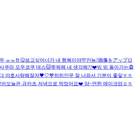
우 ㅠㅠ
🤘
😜
보고싶어
너가 내 행복이야💛
안뇽?
画像をアップロ
 사쿠라 오우코쿠 데스🐱🌸
뭐해 내 생각해??❤️
빙 빙 돌아가는🎡
댜 야호
사랑해
잘자🖤🤍💙
히히
안무 잘 나와서 기분이 좋앟ㅎㅎ
였어
오늘은 규카츠 저녁으로 먹었어요❤️ 얌~
연한 메이크업☺️
ㅎ