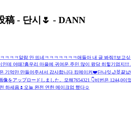
 - 단시🌷 - DANN
ㅋㅋㅋㅋ알람 안 뜨네ㅋㅋㅋㅋㅋㅋㅋ애들아 내 글 봐줘!!
보고싶
이인데 어때?
흠
우리 마을에 귀여운 주민 많이 왔당 히힣
기엽지!!!
은 기억만 만들어주셔서 감사합니다 킹메이커❤️
단나잇🌙
🐰
끝났
画像をアップロードしました。
모해
7654321 👇
비번은 1244,0이
전 하세욥🌷
오늘 완전 연한 메이크업 했다☺️