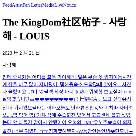
Feed
Artist
Fan Letter
Media
Live
Notice
The KingDom社区帖子 - 사랑
해 - LOUIS
2023 年 2 月 21 日
사랑해
킹메 오사카는 어디를 꼬옥 가야해?
내일은 무슨 옷 입지
이동시간
에 잠을 너무 많이 자버렸어..
뭐해용
숙소 도착🥰
네 맞아요 .. 사진
다 올렸어요 ..
ㅁㅑ💛
블랙 착장 바니☺️
킹메 뭐행
힝 보고싶어 ㅠㅠ
잘먹겠습니단🙏
❤️❤️❤️❤️❤️❤️❤️❤️
已上传照片。
보고 싶다🤤
사
진 더 가져왔오
불타는 이마
오늘도 단라뷰🌷
안뇽
와 미쳐따 사버려
쏘.....
밥 먹어 밥!!
가챠 샵에 주술회전 있어서 고죠센세 뽑고 싶었
는데 안 나올거 같아서 안했어여 오눌의 TMI
#유노추
❤️
백야 의자
발견! 너무 귀엽다 ㅠㅜ짐짜
헿
예쁘지~??
늉안
안농
안녕❤️
단모닝☀️