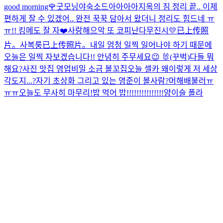
good morning🌹
굿모닝야
숙소드아아아아
지옥의 짐 정리 끝.. 이제
편하게 잘 수 있겠어.. 완전 꾹꾹 담아서 왔더니 정리도 힘드네 ㅠ
ㅠ!! 킹메도 잘 자❤️
사랑해
으악 또 코피난다
무진시💛
已上传照
片。
사복룽
已上传照片。
내일 엄청 일찍 일어나야 하기 때문에
오늘은 일찍 자보겠습니다!! 안녕히 주무세요😉 🐰(꾸벅)
다들 뭐
해요?
사진 맛집 영업비밀 소금 볼꼬집
오늘 셀카 왜이렇게 저 세상
각도지...?
자기 초상화 그리고 있는 영준이 볼사람?
머해
배불러ㅠ
ㅠㅠ
오늘도 무사히 마무리!
밥 먹어 밥!!!!!!!!!!!!!!!
양이슬 폴라