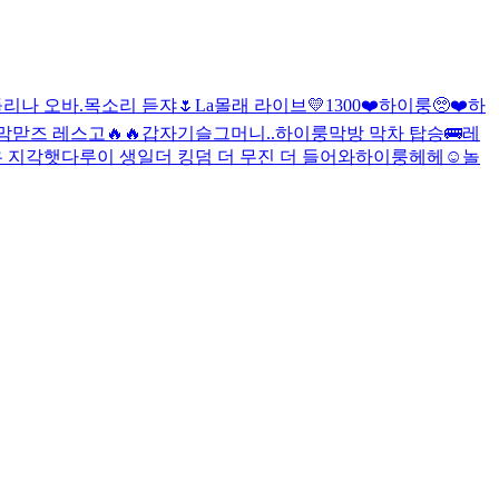
리나 오바.
목소리 듣쟈🌷
La
몰래 라이브
💛1300❤️
하이룽
🥺❤️
하
막맏즈 레스고🔥🔥
갑자기
슬그머니..
하이룽
막방 막차 탑승🚌
레
 지각햇다
루이 생일
더 킹덤 더 무진 더 들어와
하이룽
헤헤☺️
놀