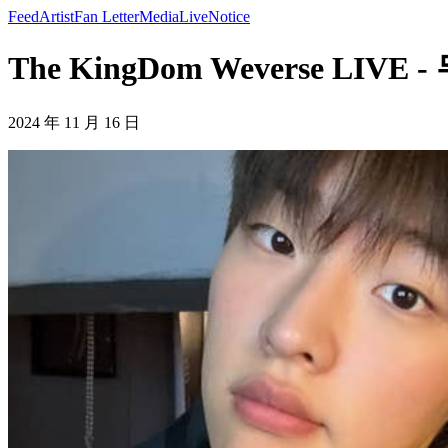
Feed
Artist
Fan Letter
Media
Live
Notice
The KingDom Weverse LIVE -
2024 年 11 月 16 日