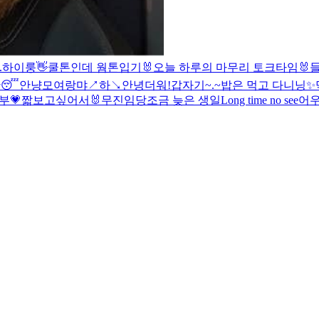
.
하이룽
👋
쿨톤인데 웜톤입기
🐰오늘 하루의 마무리 토크타임🐰
들
깐😴
안냥
모여랑
먀↗️하↘️
안녕
더워!
갑자기~.~
밥은 먹고 다니닝
✨
관부💗
짧
보고싶어서🐰
무진임당
조금 늦은 생일
Long time no see
어우