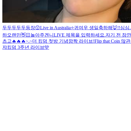
두두두두두등장😗
Live in Australia⭐️
귀여우 생일축하해🦊!!
심심.
하
오랜만👋🏻
놀아주겐니
LIVE 제목을 입력하세요.
자기 전 잠
츠고🔥🔥🔥
~.~
더 킹덤 첫방 기념
깜짝 라이브!
Flip that Coin 많
쟈
킹덤 3주년 라이브🩵