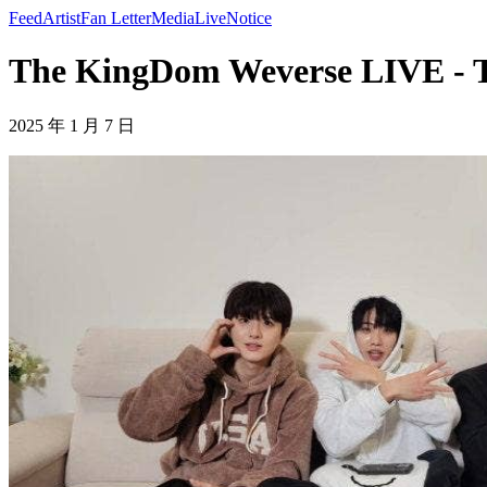
Feed
Artist
Fan Letter
Media
Live
Notice
The KingDom Weverse LIVE -
2025 年 1 月 7 日