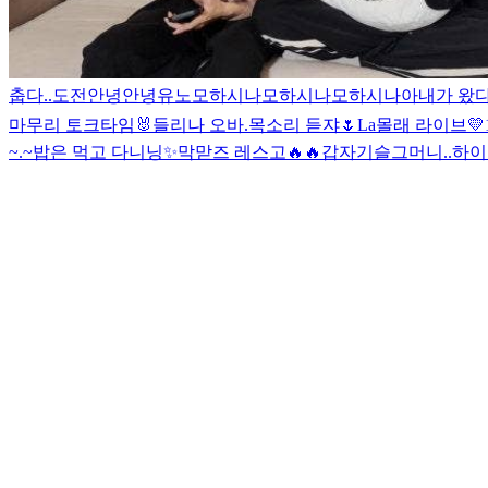
춥다..
도전
안녕안녕
유노
모하시나
모하시나
모하시나아
내가 왔다
마무리 토크타임🐰
들리나 오바.
목소리 듣쟈🌷
La
몰래 라이브
💛
~.~
밥은 먹고 다니닝
✨
막맏즈 레스고🔥🔥
갑자기
슬그머니..
하이