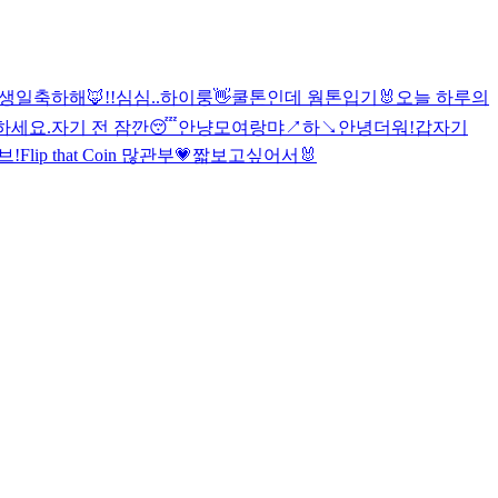
생일축하해🦊!!
심심..
하이룽
👋
쿨톤인데 웜톤입기
🐰오늘 하루의
하세요.
자기 전 잠깐😴
안냥
모여랑
먀↗️하↘️
안녕
더워!
갑자기
브!
Flip that Coin 많관부💗
짧
보고싶어서🐰