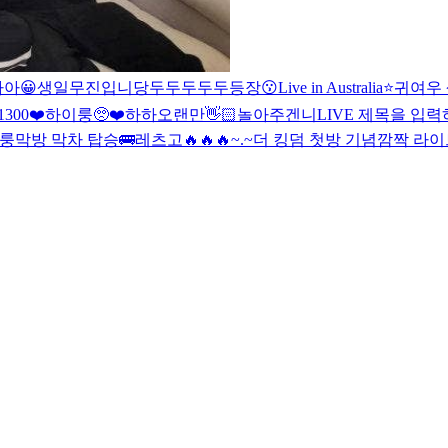
아😀
생일
무진입니당
두두두두두등장😗
Live in Australia⭐️
귀여우 
1300❤️
하이룽
🥺❤️
하하
오랜만👋🏻
놀아주겐니
LIVE 제목을 입력
룽
막방 막차 탑승🚌
레츠고🔥🔥🔥
~.~
더 킹덤 첫방 기념
깜짝 라이