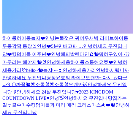
하이룽
하이룽
놀자❤️
안냥
눈물젖은 귀여우
새벽 라이브
하이룽
무룽
깜짝 등장🐰
안녕❤️
5분만
배고파 …
안녕하세요 무진입니
당
❤️킹덤이들 이주년❤️
안녕
해피발렌타인
🍒🐿
뭐하구있어~??
마무리는 해야지
🐿🐰
안녕하세용
하이룽
소통해요🐰❤️
안녕하
세용가리💛
hello~🐿
놀쟈~~🌷
안녕하세용가리
안녕하시렵니까
안녕하세요 무진입니당
장윤호의 라이브
오랜만~
다시 왔다
굿
나잇🌕
까꿍🐿
🐰소통🐰
🐰소통🐰
오랜만🤭
안녕하세요 무진입
니당
🐰
안녕하세요 24살 무진입니당
♥2023 KINGDOM
COUNTDOWN LIVE♥
안녕
👋
안녕하세요 무진입니당
집가는
길
🐰
클수마수
킹덤이들과 미리 메리 크리스마스🎄❤️
🐿
안녕하
세요 무진입니당