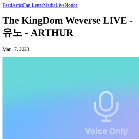
Feed
Artist
Fan Letter
Media
Live
Notice
The KingDom Weverse LIVE -
유노 - ARTHUR
Mar 17, 2023