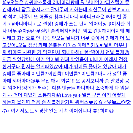
🐰♥️
오늘은 샹궈야
초록색 러버
마라탕에 뭐 넣어먹어?
파스텔이 좋
긴해
아니 답글 순서대로 달아주려고 하는데 최신글이 안보여ㅠㅠ
막 섞여..
나중에 또 해줄겡 힣
#바니바니 #바니크라운 #아이반 중
에 < #바니바니 > 로 결정! 킹메가 쓰는 편지 읽어야징🐰
이사한 회
사 너무 쥬아🤗
사무실엔 슬리퍼지
비타민 먹고 건강해져야지
왜 해
시태그 최신으로 안나옴..
꺅
오늘 날씨가 너무 좋아서 킹메가 더 보
고싶어..
오늘 점심 카페 음료는 아이스 아메리카노♥️ 날씨 더우니
까 킹메도 시원한 거 먹으면서 힘내야해!! 🐰
#짱아서 맨날 볼게😘
지금 찍었당
킹메 이거 먹어봐 진짜 맛있음
아 너네가 이래서 걱정
한거구나 뭔지는 알게따
있잖아 내가 킹메를 좋아해 있잖아 내가
킹메를 좋아해 이만큼? 이만큼? 이만큼? 이만큼? 바니가 정말 좋
아해 꺄아아아😍
투 무진 해시 봐씀!!!
오 공지보니까 좀 알겠당 공
지 읽어바!
킹메가 써주는 예쁜 댓글들 하나하나 소중하게 다 읽을
게~~ 더더 재밌게 소통하자🤗 Love ya🌷
낼름 구름
아직 어떻게
하는지 몰게따 적응 좀 해볼겡
반가워 위버스❤️
🐰👮 <🦊🐿️🐊🐶🐻
🐱> 여기서도 토끼경찰 일은 계속 이어집니다 🐰! 히히
😉