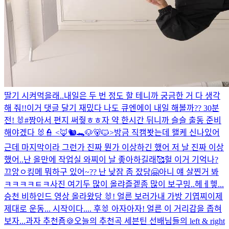
딸기 시켜먹을래..
내일은 두 번 정도 할 테니까 궁금한 거 다 생각
해 줘!!
이거 댓글 달기 재밌다 나도 큐엔에이 내일 해볼까??
30분
전! 🐰
#짱아서 편지 써줳ㅎㅎ
자 약 한시간 뒤니까 슬슬 출동 준비
해야겠다 🐰👮 <🦊🐿️🐊🐶🐻🐱>
방금 직캠봣는데 왤케 신나있어
근데 마지막이라 그런가 진짜 뭔가 이상하긴 했어 저 날 진짜 이상
했어..
난 올만에 작업실 와찌
이 날 좋아하길래🥰
헐 이거 기억나?
끄앙ㅇ
킹메 뭐하구 있어~?? 난 낮잠 좀 잤당🤗
아니 얘 살찐거 봐
ㅋㅋㅋㅋㅌㅋ
사진 여기두 많이 올랴즐겥
좀 많이 보구밍..
헤ㅔ헿...
승천 비하인드 영상 올라왔당 🐰!
얼른 보러가
내 가방 기엽찌
이제
제대로 운동... 시작이다.... 후🐰 아자아자!
얼른 이 거리감을 좁혀
보자...
과자 추천죰🍪
오늘의 추천곡 세븐틴 선배님들의 left & right