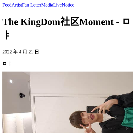
Feed
Artist
Fan Letter
Media
Live
Notice
The KingDom社区Moment - ㅁ
ㅑ
2022 年 4 月 21 日
ㅁ ㅑ