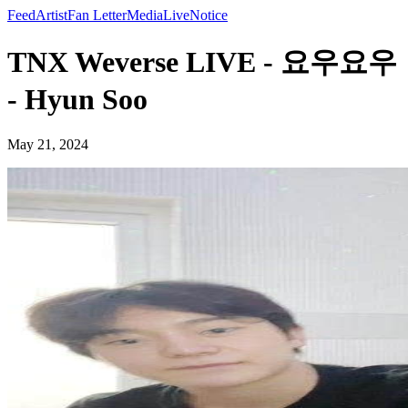
Feed
Artist
Fan Letter
Media
Live
Notice
TNX Weverse LIVE - 요우요우
- Hyun Soo
May 21, 2024