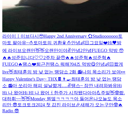
라이이ㅣ이브
다시🥹
Happy 2nd Anniversary 💞
Studiooooooo
토
마토 팔아유~🍅
토마토의 귀환🥫🍅
안녕👶🏻
그묘일❤️
Hi🖤
밤
에 라이브
오랜만👋👋
오랜만이야✌️
안녕2
안녕
FUEGO 막방 🥹
🔥🔥
성준입니다🤍🤍
2주차 끝🥹🔥🔥
성준혁🔥
성준혁🔥
FUEGO🔥
땡스❤️
퇴근전
땡스 뭐해?
04즈 먹방😋
안녕👶🏻
짧게
live👋
최태훈의 밤 낮 없는 땡담소 2화 📻
나의 목소리가 보여👀
Happy Valentine's Day~ THX🍫👨‍🍳
최태훈의 밤 낮 없는 땡담
소 📻
아 쏘리
아 해피 설날
짧게….✌️
땡스~ 잠깐 내려와봐유
Hi
Hi 나 왔어
Hi HI 나 왔어ㅓ
한주가 시작됐다아아💪
주말👋🤓
짧.
대
하휘~~👋👋
Monday 뭔뎈ㅋㅋㅋㅋ
아 들어온나
오늘도 목소
리만 😎
토크토크
2024 첫 갑진 라이브🎉
새해가 오는구만🤓🔥
Radio 😎