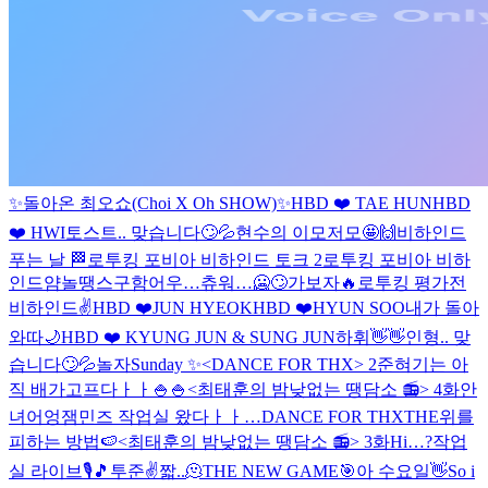
✨돌아온 최오쇼(Choi X Oh SHOW)✨
HBD ❤️ TAE HUN
HBD
❤️ HWI
토스트.. 맞습니다🙄💦
현수의 이모저모🤩🙌
비하인드
푸는 날 🏁
로투킹 포비아 비하인드 토크 2
로투킹 포비아 비하
인드얌
놀땡스구함
어우…츄워…🥶🙄
가보자🔥
로투킹 평가전
비하인드✌️
HBD ❤️JUN HYEOK
HBD ❤️HYUN SOO
내가 돌아
와따
🌙
HBD ❤️ KYUNG JUN & SUNG JUN
하휘👋👋
인형.. 맞
습니다🙄💦
놀자
Sunday ✨
<DANCE FOR THX> 2
준혀기는 아
직 배가고프다ㅏㅏ🍚🍚
<최태훈의 밤낮없는 땡담소 📻> 4화
안
녀어엉
잼민즈 작업실 왔다ㅏㅏ…
DANCE FOR THX
THE위를
피하는 방법🍉
<최태훈의 밤낮없는 땡담소 📻> 3화
Hi…?
작업
실 라이브🎙🎵
투준✌️
짧..🫠
THE NEW GAME🎯
아 수요일👋
So i