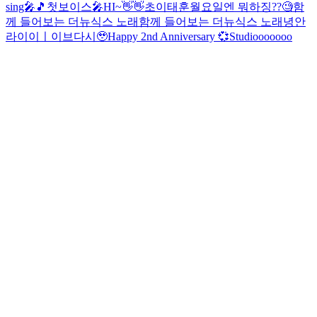
sing🎤🎵
첫보이스🎤
HI~👋👋
초이태훈
월요일엔 뭐하징??🧐
함
께 들어보는 더뉴식스 노래
함께 들어보는 더뉴식스 노래
녕안
라이이ㅣ이브
다시🥹
Happy 2nd Anniversary 💞
Studiooooooo