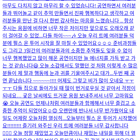
아무도 다치지 않고 마무리 할 수 있었습니다! 공연하면서 여러분
들과 뛰어놀고 같이 추억 만들면서 진짜 행복하다고 생각하고 여
러분들을 만난 걸 다시 한번 감사하는 마음을 느꼈습니다 .. 항상
주시는 응원에 비하면 너무 작은 저이지만 앞으로도 오래오래 같
이 걸어갈 수 있었...
다들 하이~~~🎶 오늘 우리 트메 여러분들 덕
분에 펄스 온 투어 시작을 잘 마칠 수 있었어요☺️☺️☺️ 준비과정들
도 그리고 3일간의 여러분들과의 소중한 추억들도 잊을 수 없이
너무 행복했었고 많이 해온 공연이지만 늘 에너지를 가득 받고 가
는 것 같습니다😃 오늘 소감에서도 말했던 것 처럼 이렇게 수 많은
분들이 제 말과 행동에 눈과 귀를 기울여주시고 대가...
두번 째 공
연 끝났습니다 ~~~~~~!!!! 어제도 그렇고 비가 많이 오네요 ㅜㅜ
ㅜㅜ 다들 집으로 돌아가실 때 많이 번거로우실 것 같아서 걱정이
되네요… 궂은 날씨에도 뜨거운 응원 보내주셔서 너무 고마워요
😭 오늘 공연도 언제나처럼 여러분들과 함께해서 너무 즐겁고 소
중한 추억이 되었어요☺️😊 오랜만에 반나서 너무 반가웠어요 내
일도 어제랑 오늘처럼 열심히...
오늘부터 펄스 온 투어가 시작했어
요!!!!!!!!! 즐기러 와주신 우리 트메 여러분들 너무 감사합니다
🙇🏻‍♂️ 오늘 정말 재밌었고 오늘만큼이나 재밌는 내일을 위해 더 열