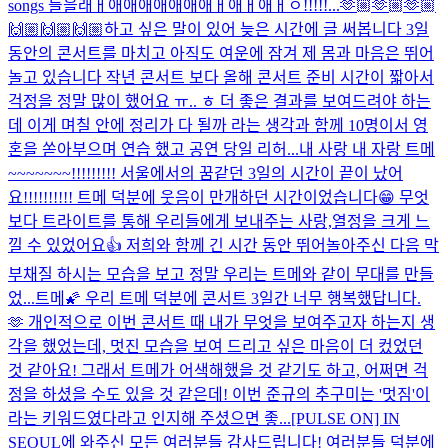
songs 들을래ㅐ애애애애애애애ㅐ애ㅐ애ㅐㅇ!!!!!...
🫶🏼🫶🏼🫶🏼
🙌🏼🙌🏼🙌🏼
하고 싶은 말이 있어 늦은 시간에 글 써봅니다 3일
동안의 콘서트를 마치고 아직도 여운에 잠겨 제 몸과 마음은 뛰어
놀고 있습니다 작년 콘서트 보다 올해 콘서트 준비 시간이 짧아서
걱정을 정말 많이 했어요 ㅠ.. ㅎ 더 좋은 결과를 보여드려야 하는
데 이게 며칠 안에 정리가 다 될까 라는 생각과 함께 10명이서 영
혼을 쏟아부으며 연습 했고 공연 당일 리허...
내 사랑 내 자랑 트메
~~~~~~~!!!!!!!!! 서울에서의 꿈같던 3일의 시간이 끝이 났어
요!!!!!!!!!! 트메 덕분에 웃음이 만개하던 시간이었습니다😁 무엇
보다 트라이트를 통해 우리들에게 보내주는 사랑,열정을 크게 느
낄 수 있었어요👍 저희와 함께 긴 시간 동안 뛰어놀아주신 다음 막
부채질 하시는 모습을 보고 정말 우리는 트메와 같이 무대를 만들
었...
트메🌠 우리 트메 덕분에 콘서트 3일간 너무 행복했답니다.
🫶 개인적으로 이번 콘서트 때 내가 무엇을 보여주고자 하는지 생
각을 했었는데, 멋진 모습을 보여 드리고 싶은 마음이 더 컸었던
것 같아요! 그래서 트메가 어색해했을 것 같기도 하고, 어쩌면 걱
정을 하셨을 수도 있을 것 같은데! 이번 준규의 추구미는 '멋짐'이
라는 키워드였다라고 인지해 주셨으면 좋...
[PULSE ON] IN
SEOUL에 와주신 모든 여러분들 감사드립니다! 여러분들 덕분에