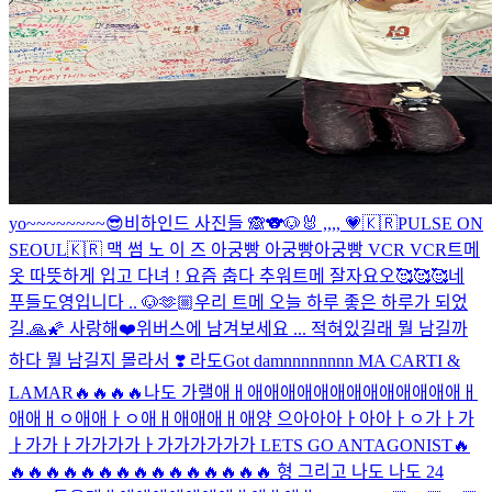
yo~~~~~~~~😎
비하인드 사진들 🙈
🐨🐶🐰 ,,,, 💗
🇰🇷PULSE ON
SEOUL🇰🇷 맥 썸 노 이 즈 아궁빵 아궁빵아궁빵 VCR VCR
트메
옷 따뜻하게 입고 다녀 ! 요즘 춥다 추워
트메 잘자요오🥰🥰🥰
네
푸들도영입니다 .. 🐶
🫶🏼
우리 트메 오늘 하루 좋은 하루가 되었
길.🙏🌠 사랑해❤️
위버스에 남겨보세요 ... 적혀있길래 뭘 남길까
하다 뭘 남길지 몰라서 ❣️ 라도
Got damnnnnnnnn MA CARTI &
LAMAR🔥🔥🔥🔥나도 가랠애ㅐ애애애애애애애애애애애애애ㅐ
애애ㅐㅇ애애ㅏㅇ애ㅐ애애애ㅐ애양 으아아아ㅏ아아ㅏㅇ가ㅏ가
ㅏ가가ㅏ가가가가ㅏ가가가가가가 LETS GO ANTAGONIST🔥
🔥🔥🔥🔥🔥🔥🔥🔥🔥🔥🔥🔥🔥🔥🔥 형 그리고 나도 나도 24