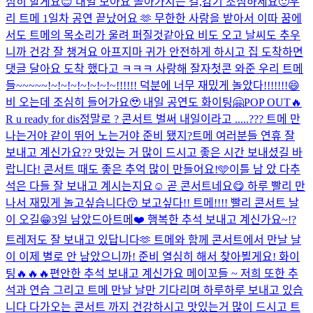
심히 할게요😊 내일 보아요 돌아가시는 길,감기 조심하세요🙂
우
리 트메 1일차 공연 끝났어요 🫶 무한한 사랑을 받아서 이따 꿈에
서도 트메의 목소리가 울려 퍼질것같아요 비도 오고 날씨도 추우
니까 건강 잘 챙겨요 아프지마 귀가 안전하게 하시고 집 도착하면
댓글 달아요 도착 했다고 ㅋㅋㅋ 사랑해 잘자
첫콘 와준 우리 트메
들~~~~~!~!~!~!~!~!~!~!!!!!! 덕분에 너무 재밌게 놀았다!!!!!!!😄
비 오는데 조심히 들어가요🥹 내일 공연도 화이팅🤗
POP OUT🔥
R u ready for dis
정말로 ? 콘서트 벌써 내일이라고 .....??? 트메 만
나는거야 같이 뛰어 노는거야 준비 됐지?
트메 여러분들 연휴 잘
보내고 계신가요?? 맛있는 거 많이 드시고 좋은 시간 보내셨길 바
랍니다! 콘서트 때도 좋은 추억 많이 만들어요!🩵
이틀 남 았 다
추
석은 다들 잘 보내고 계시는지요☺️ 곧 콘서트네요😋 하루 빨리 만
나서 재밌게 놀고싶습니다😙 보고싶다!! 트메!!!! 빨리 콘서트 날
이 오길😁
3일 남았드아
트메❤️ 행복한 추석 보내고 계신가요~!?
트레저도 잘 보내고 있답니다🫶 트메와 함께 콘서트에서 만날 날
이 이제 별로 안 남았으니까! 준비 열심히 해서 찾아뵐게요! 화이
팅🔥🔥🔥
편안한 추석 보내고 계신가요 메이꼬들 ~ 저희 또한 추
석과 연습 그리고 트메 만날 날만 기다리며 하루하루 보내고 있습
니다 다가오는 콘서트 까지 건강하시고 맛있는거 많이 드시고 트