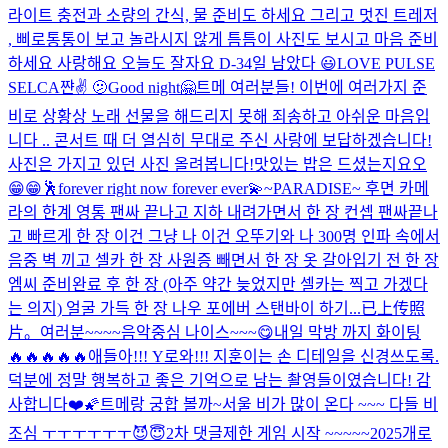
라이트 충전과 소량의 간식, 물 준비도 하세요 그리고 멋진 트레저
, 삐로통통이 보고 놀라시지 않게 틈틈이 사진도 보시고 마음 준비
하세요 사랑해요 오늘도 잘자요 D-3
4일 남았다 😃
LOVE PULSE
SELCA
쨘✌️ 🫤
Good night🤗
트메 여러분들! 이번에 여러가지 준
비로 상황상 노래 선물을 해드리지 못해 죄송하고 아쉬운 마음입
니다 .. 콘서트 때 더 열심히 무대로 주신 사랑에 보답하겠습니다!
사진은 가지고 있던 사진 올려봅니다!
맛있는 밥은 드셨는지요오
😁😁
🕺
forever right now forever ever💫
~PARADISE~ 후면 카메
라의 한계 영통 팬싸 끝나고 지하 내려가면서 한 장 컨셉 팬싸끝나
고 빠르게 한 장 이건 그냥 나 이건 오뚜기와 나 300명 인파 속에서
음중 벽 끼고 셀카 한 장 사원증 빼면서 한 장 옷 갈아입기 전 한 장
엠씨 준비완료 후 한 장 (아주 약간 늦었지만 셀카는 찍고 가겠다
는 의지) 얼굴 가득 한 장 나우 포에버 스탠바이 하기...
已上传照
片。
여러분~~~~
음악중심 나이스~~~😋
내일 막방 까지 화이팅
🔥🔥🔥🔥🔥
애들아!!! Y로와!!! 지훈이는 손 디테일을 신경쓰도록.
덕분에 정말 행복하고 좋은 기억으로 남는 촬영들이였습니다! 감
사합니다❤️🌠
트메랑 궁합 볼까~
서울 비가 많이 온다 ~~~ 다들 비
조심 ㅜㅜㅜㅜㅜㅜ
😈😇
2차 댓글제한 게임 시작 ~~~~~
2025개로