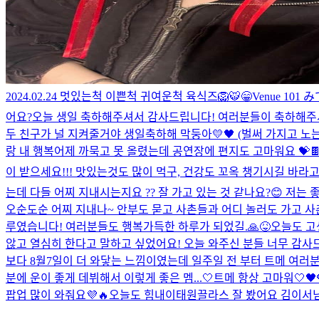
2024.02.24 멋있는척 이쁜척 귀여운척 육식즈🦁🐯
😁
Venue 1
어요?
오늘 생일 축하해주셔서 감사드립니다! 여러분들이 축하해주셔서
두 친구가 널 지켜줄거야 생일축하해 막둥아💛🖤 (벌써 가지고 노
랑 내 행복
어제 까묵고 못 올렸는데 공연장에 편지도 고마워요 💝
이 받으세요!!! 맛있는것도 많이 먹구, 건강도 꼬옥 챙기시길 바라고
는데 다들 어찌 지내시는지요 ?? 잘 가고 있는 것 같나요?😊 저
오순도순 어찌 지내나~ 안부도 묻고 사촌들과 어디 놀러도 가고 사촌 
루였습니다! 여러분들도 행복가득한 하루가 되었길.🙏😝
오늘도 고
않고 열심히 한다고 말하고 싶었어요! 오늘 와주신 분들 너무 감사드
보다 8월7일이 더 와닿는 느낌이였는데 일주일 전 부터 트메 여러
분에 운이 좋게 데뷔해서 이렇게 좋은 멤...
🤍트메 항상 고마워🤍
🖤
팝업 많이 와줘요💜🔥
오늘도 힘내
이태원끌라스 잘 봤어요 김이서님