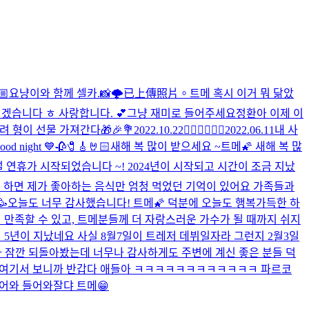
🏼
요냥이와 함께 셀카.📸
🌩
已上傳照片。
트메 혹시 이거 뭐 닮았
겠습니다 ㅎ 사랑합니다. 💕
그냥 재미로 들어주세요
정환아 이제 이
려 형이 선물 가져간다🎁🎉💐
2022.10.22
❤️‍🔥❤️‍🔥❤️‍🔥
2022.06.11
내 사
 night 💙
🥀🧷🎸🤘🏻
새해 복 많이 받으세요 ~
트메🌠 새해 복 많
 연휴가 시작되었습니다 ~! 2024년이 시작되고 시간이 조금 지났
연휴 하면 제가 좋아하는 음식만 엄청 먹었던 기억이 있어요 가족들과

오늘도 너무 감사했습니다! 트메🌠 덕분에 오늘도 행복가득한 하
이 만족할 수 있고, 트메분들께 더 자랑스러운 가수가 될 때까지 쉬지
써 5년이 지났네요 사실 8월7일이 트레저 데뷔일자라 그런지 2월3일
나 잠깐 되돌아봤는데 너무나 감사하게도 주변에 계신 좋은 분들 덕
이 여기서 보니까 반갑다 애들아 ㅋㅋㅋㅋㅋㅋㅋㅋㅋㅋㅋㅋ 파르코
들어와 들어와
잘댜 트메😁