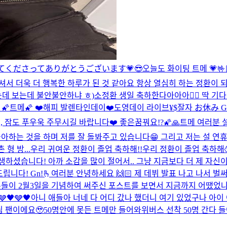
01 みてくださってありがとうございます💗😎
오늘도 화이팅 트메 💗
🤟
 더욱 더 행복한 하루가 된 것 같아요 항상 열심히 하는 정환이 되
는데 보는데 불안불안하냐 ㅎ)
소정환 생일 축하한다아아아❤️‍🔥 딱 기다

🌠트메🌠 ❤️해피 발렌타인데이❤️
도영데이 라이브
¥$
잘자 お休み Good
, 잠도 푸우욱 주무시길 바랍니다❤️ 좋은꿈꿔요!?🌠🙏
트메 여러분 설
는 좋아하는 것을 하며 저를 잘 돌봐주고 있습니다😁 그리고 저는 설 
형 방...
우리 귀여운 정환이 졸업 축하해!!
우리 정환이 졸업 축하해
생하셨습니다! 아까 소감을 많이 절어서.. 그냥 지금보다 더 제 자신
립니다! Gn!
🫰
여러분 안녕하세요 🙌🏻 제 데뷔 발표 나고 나서 벌
분들이 2월3일을 기념하여 써주신 포스트를 보면서 지금까지 어땠었
🩶🖤🩶🖤
아니 애들아 너네 다 어디 갔나 했더니 여기 있었구나 아
 팬이에요🥹
50명안에 못든 트메만 들어와
위버스 선착 50명 간다 