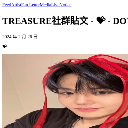
Feed
Artist
Fan Letter
Media
Live
Notice
TREASURE社群貼文 - 💝 - D
2024 年 2 月 26 日
💝