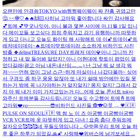
오랜만에 안경씀
TOKYO with쩡쩡웨이웨이 짜 쟌
흠 귀엽고만
🤔 ><🕸️
🤍
🔥🔥
🙌🏻
사히님 고마워 좋아합니다 싸인 감사해요
💕
트메 💕
💚
굿나잇
아. 아니 불과 몇분 사이에 아.
11월 1일 입니
다 메이꼬들 보고싶다 점점 추워지고 감기 유행하니까 따뜻하
게 입고 다니고 오늘도 화이팅 해 사랑해
트 데 이
🌠트데이🌠
트
레저데이데이~🔥
트데이🩵
트데이라 소소하게 비하인드 사진
방출 🍀
deling
TREASURE DAY
트레저 데이💎
아니 그니까 진
정하고 내 말 들어봐 알았지? 아니 더현대에 핫토이 팝업이 열
었다길래(광고 아님 내돈내산임ㅡ.ㅡ) 난 그냥 뭐 살 생각 뭐
저~~~~언혀 없이 그냥 스근~하게 마실이나 나갔다올까~ 싶어
서 구경도 좀 하구 웅웅 알잖아 또 내가 쉴때 방안에만 있질 못
하는거 밖에 꼭 나가야하는거 알지알지? 몽지 알지? 그래서 갔
지 아 뭐 내가 이미 가지고있는거 다...
어제 오늘 콘서트 tokyo
와주신 트메분들 감사드립니다! 오늘도 수고했어 트메🤞
트메
고마워❤️
yo~~~~~~~~😎
비하인드 사진들 🙈
🐨🐶🐰 ,,,, 💗
🇰🇷
PULSE ON SEOUL🇰🇷 맥 썸 노 이 즈 아궁빵 아궁빵아궁빵
VCR VCR
트메 옷 따뜻하게 입고 다녀 ! 요즘 춥다 추워
트메
잘자요오🥰🥰🥰
네 푸들도영입니다 .. 🐶
🫶🏼
우리 트메 오늘 하
루 좋은 하루가 되었길.🙏🌠 사랑해❤️
위버스에 남겨보세요 ...