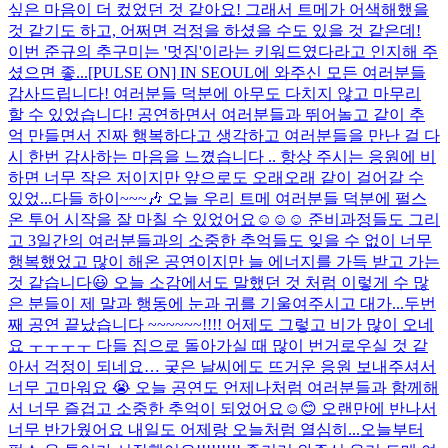
싶은 마음이 더 컸었던 것 같아요! 그래서 트메가 어색해했을
것 같기도 하고, 어쩌면 걱정을 하셨을 수도 있을 것 같은데!
이번 준규의 추구미는 '멋짐'이라는 키워드였다라고 인지해 주
셨으면 좋...
[PULSE ON] IN SEOUL에 와주신 모든 여러분들
감사드립니다! 여러분들 덕분에 아무도 다치지 않고 마무리
할 수 있었습니다! 공연하면서 여러분들과 뛰어놀고 같이 추
억 만들면서 진짜 행복하다고 생각하고 여러분들을 만난 걸 다
시 한번 감사하는 마음을 느꼈습니다 .. 항상 주시는 응원에 비
하면 너무 작은 저이지만 앞으로도 오래오래 같이 걸어갈 수
있었...
다들 하이~~~🎶 오늘 우리 트메 여러분들 덕분에 펄스
온 투어 시작을 잘 마칠 수 있었어요☺️☺️☺️ 준비과정들도 그리
고 3일간의 여러분들과의 소중한 추억들도 잊을 수 없이 너무
행복했었고 많이 해온 공연이지만 늘 에너지를 가득 받고 가는
것 같습니다😃 오늘 소감에서도 말했던 것 처럼 이렇게 수 많
은 분들이 제 말과 행동에 눈과 귀를 기울여주시고 대가...
두번
째 공연 끝났습니다 ~~~~~~!!!! 어제도 그렇고 비가 많이 오네
요 ㅜㅜㅜㅜ 다들 집으로 돌아가실 때 많이 번거로우실 것 같
아서 걱정이 되네요… 궂은 날씨에도 뜨거운 응원 보내주셔서
너무 고마워요 😭 오늘 공연도 언제나처럼 여러분들과 함께해
서 너무 즐겁고 소중한 추억이 되었어요☺️😊 오랜만에 반나서
너무 반가웠어요 내일도 어제랑 오늘처럼 열심히...
오늘부터