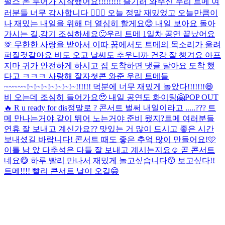
펄스 온 투어가 시작했어요!!!!!!!!! 즐기러 와주신 우리 트메 여
러분들 너무 감사합니다 🙇🏻‍♂️ 오늘 정말 재밌었고 오늘만큼이
나 재밌는 내일을 위해 더 열심히 할게요😊 내일 보아요 돌아
가시는 길,감기 조심하세요🙂
우리 트메 1일차 공연 끝났어요
🫶 무한한 사랑을 받아서 이따 꿈에서도 트메의 목소리가 울려
퍼질것같아요 비도 오고 날씨도 추우니까 건강 잘 챙겨요 아프
지마 귀가 안전하게 하시고 집 도착하면 댓글 달아요 도착 했
다고 ㅋㅋㅋ 사랑해 잘자
첫콘 와준 우리 트메들
~~~~~!~!~!~!~!~!~!~!!!!!! 덕분에 너무 재밌게 놀았다!!!!!!!😄
비 오는데 조심히 들어가요🥹 내일 공연도 화이팅🤗
POP OUT
🔥 R u ready for dis
정말로 ? 콘서트 벌써 내일이라고 .....??? 트
메 만나는거야 같이 뛰어 노는거야 준비 됐지?
트메 여러분들
연휴 잘 보내고 계신가요?? 맛있는 거 많이 드시고 좋은 시간
보내셨길 바랍니다! 콘서트 때도 좋은 추억 많이 만들어요!🩵
이틀 남 았 다
추석은 다들 잘 보내고 계시는지요☺️ 곧 콘서트
네요😋 하루 빨리 만나서 재밌게 놀고싶습니다😙 보고싶다!!
트메!!!! 빨리 콘서트 날이 오길😁