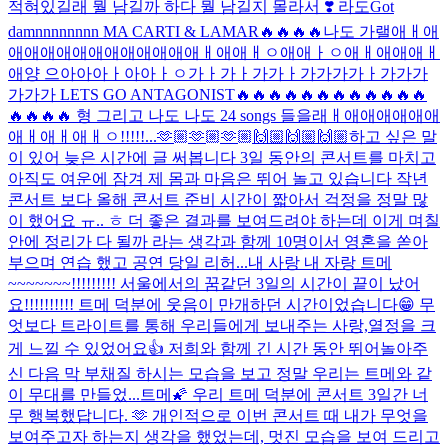
적혀있길래 뭘 남길까 하다 뭘 남길지 몰라서 ❣️ 라도
Got
damnnnnnnnn MA CARTI & LAMAR🔥🔥🔥🔥나도 가랠애ㅐ애
애애애애애애애애애애애애ㅐ애애ㅐㅇ애애ㅏㅇ애ㅐ애애애ㅐ
애양 으아아아ㅏ아아ㅏㅇ가ㅏ가ㅏ가가ㅏ가가가가ㅏ가가가
가가가 LETS GO ANTAGONIST🔥🔥🔥🔥🔥🔥🔥🔥🔥🔥🔥🔥
🔥🔥🔥🔥 형 그리고 나도 나도 24 songs 들을래ㅐ애애애애애애
애ㅐ애ㅐ애ㅐㅇ!!!!!...
🫶🏼🫶🏼🫶🏼🙌🏼🙌🏼🙌🏼
하고 싶은 말
이 있어 늦은 시간에 글 써봅니다 3일 동안의 콘서트를 마치고
아직도 여운에 잠겨 제 몸과 마음은 뛰어 놀고 있습니다 작년
콘서트 보다 올해 콘서트 준비 시간이 짧아서 걱정을 정말 많
이 했어요 ㅠ.. ㅎ 더 좋은 결과를 보여드려야 하는데 이게 며칠
안에 정리가 다 될까 라는 생각과 함께 10명이서 영혼을 쏟아
부으며 연습 했고 공연 당일 리허...
내 사랑 내 자랑 트메
~~~~~~~!!!!!!!!! 서울에서의 꿈같던 3일의 시간이 끝이 났어
요!!!!!!!!!! 트메 덕분에 웃음이 만개하던 시간이었습니다😁 무
엇보다 트라이트를 통해 우리들에게 보내주는 사랑,열정을 크
게 느낄 수 있었어요👍 저희와 함께 긴 시간 동안 뛰어놀아주
신 다음 막 부채질 하시는 모습을 보고 정말 우리는 트메와 같
이 무대를 만들었...
트메🌠 우리 트메 덕분에 콘서트 3일간 너
무 행복했답니다. 🫶 개인적으로 이번 콘서트 때 내가 무엇을
보여주고자 하는지 생각을 했었는데, 멋진 모습을 보여 드리고