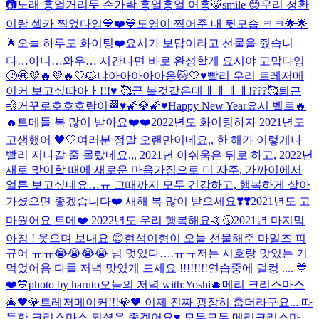
📷
노래 흥얼거리듯 손가락 흥얼흥얼 어흥🐯
smile 😊
우리 정환
이랑 셀카 찍었다잉💙❤️💙
도영이 찍어준 내 뒷모습 ㅋㅋ🌟🌟
🌟
오늘 하루도 화이팅❤️
요시가 보답이라고 선물을 줬습니
다…아니…와우… 시간나면 바로 완성할게 요시야 고맙다잉
🥺🤩💜🔥💜🔥
🤍🐱냐아아아아아옹🐱🤍
♥️빨리 우리 트레저메
이커 보고싶따아ㅏ!!!♥️ 🥰곧 볼것같은데ㅔㅔㅔㅔ!???🥰
퇴근
💨
거꾸로호호호랑이
🏁
♥️🌠💎🌠♥️
Happy New Year
요시 벨트🔥
🔥
트메들 복 많이 받아요❤️❤️
2022년도 화이팅하자 2021년도
고생했어 🖤🤍
여러분 정말 오랜만이네요,, 한 해가 이렇게나
빨리 지나갈 줄 몰랐네요,,, 2021년 아쉬움은 뒤로 하고, 2022년
새로 맞이할 때에 새로운 마음가짐으로 더 자주, 가까이에서
얼른 보고싶네요…ㅠ 그때까지 모두 건강하고, 행복하게 살아
가셨으면 좋겠습니다❤️ 새해 복 많이 받으세요❣️❣️
2021년도 고
마웠어요 트메❤️ 2022년도 우리 행복해요🤙😚
2021년 마지막
아침 ! 웃으며 보내요 😊
현석이형이 오늘 선물해준 마일즈 피
규어 ㅠㅠ😭😭😭😭 넘 멋있다….ㅠㅠ
저는 시호랑 맛있는 거
먹었어욤 다들 저녁 맛있게 드세요 !!!!!!!!
연습중에 덜컹 .... 💙
❤️💙
photo by haruto
오늘의 저녁 with:Yoshi
🎄메리 크리스마스
🎄
🖤💎트레저메이커!!!💎🖤 이제 진짜 굉장히 춥더라구요... 따
듯한 크리스마스 되셨음 좋겠어요♥️ 모두모두 메리크리스마