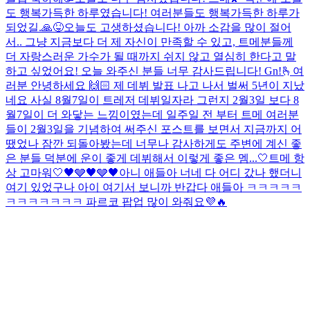
도 행복가득한 하루였습니다! 여러분들도 행복가득한 하루가
되었길.🙏😝
오늘도 고생하셨습니다! 아까 소감을 많이 절어
서.. 그냥 지금보다 더 제 자신이 만족할 수 있고, 트메분들께
더 자랑스러운 가수가 될 때까지 쉬지 않고 열심히 한다고 말
하고 싶었어요! 오늘 와주신 분들 너무 감사드립니다! Gn!
🫰
여
러분 안녕하세요 🙌🏻 제 데뷔 발표 나고 나서 벌써 5년이 지났
네요 사실 8월7일이 트레저 데뷔일자라 그런지 2월3일 보다 8
월7일이 더 와닿는 느낌이였는데 일주일 전 부터 트메 여러분
들이 2월3일을 기념하여 써주신 포스트를 보면서 지금까지 어
땠었나 잠깐 되돌아봤는데 너무나 감사하게도 주변에 계신 좋
은 분들 덕분에 운이 좋게 데뷔해서 이렇게 좋은 멤...
🤍트메 항
상 고마워🤍
🖤🩶🖤🩶🖤
아니 애들아 너네 다 어디 갔나 했더니
여기 있었구나 아이 여기서 보니까 반갑다 애들아 ㅋㅋㅋㅋㅋ
ㅋㅋㅋㅋㅋㅋㅋ 파르코 팝업 많이 와줘요💜🔥