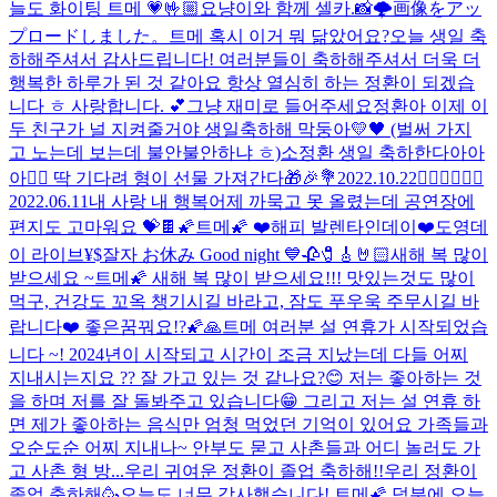
늘도 화이팅 트메 💗
🤟🏼
요냥이와 함께 셀카.📸
🌩
画像をアッ
プロードしました。
트메 혹시 이거 뭐 닮았어요?
오늘 생일 축
하해주셔서 감사드립니다! 여러분들이 축하해주셔서 더욱 더
행복한 하루가 된 것 같아요 항상 열심히 하는 정환이 되겠습
니다 ㅎ 사랑합니다. 💕
그냥 재미로 들어주세요
정환아 이제 이
두 친구가 널 지켜줄거야 생일축하해 막둥아💛🖤 (벌써 가지
고 노는데 보는데 불안불안하냐 ㅎ)
소정환 생일 축하한다아아
아❤️‍🔥 딱 기다려 형이 선물 가져간다🎁🎉💐
2022.10.22
❤️‍🔥❤️‍🔥❤️‍🔥
2022.06.11
내 사랑 내 행복
어제 까묵고 못 올렸는데 공연장에
편지도 고마워요 💝🍫
🌠트메🌠 ❤️해피 발렌타인데이❤️
도영데
이 라이브
¥$
잘자 お休み Good night 💙
🥀🧷🎸🤘🏻
새해 복 많이
받으세요 ~
트메🌠 새해 복 많이 받으세요!!! 맛있는것도 많이
먹구, 건강도 꼬옥 챙기시길 바라고, 잠도 푸우욱 주무시길 바
랍니다❤️ 좋은꿈꿔요!?🌠🙏
트메 여러분 설 연휴가 시작되었습
니다 ~! 2024년이 시작되고 시간이 조금 지났는데 다들 어찌
지내시는지요 ?? 잘 가고 있는 것 같나요?😊 저는 좋아하는 것
을 하며 저를 잘 돌봐주고 있습니다😁 그리고 저는 설 연휴 하
면 제가 좋아하는 음식만 엄청 먹었던 기억이 있어요 가족들과
오순도순 어찌 지내나~ 안부도 묻고 사촌들과 어디 놀러도 가
고 사촌 형 방...
우리 귀여운 정환이 졸업 축하해!!
우리 정환이
졸업 축하해🥳
오늘도 너무 감사했습니다! 트메🌠 덕분에 오늘