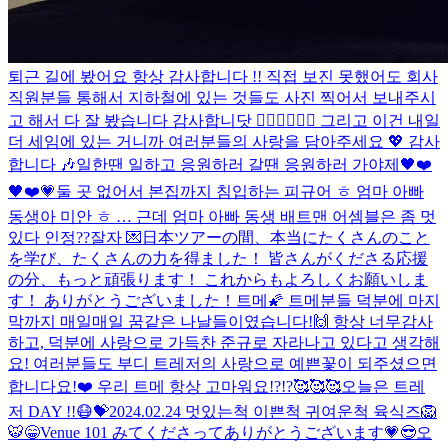
퇴근 길에 봤어요 항상 감사합니다 !! 직접 보진 못했어도 회사
직원분들 통해서 지하철에 있는 것들도 사진 찍어서 보내주시
고 해서 다 잘 봤습니다 감사합니닷 🙇🏻‍♂️🙇🏻‍♂️ 그리고 이건 내일
더 세임에 있는 거니까 여러분들의 사랑을 담아주세요 💖 감사
합니다 🎶
일한땐 일하고 응원하러 갈땐 응원하러 가야제🖤❤️
🖤❤️
💗
둘 곳 없어서 본집까지 침입하는 피규어 ㅎ 엄마 아빠
동생아 미안 ㅎ … 근데 엄마 아빠 동생 배트맨 어셈블은 좀 멋
있다 인정??
잘자 💌
日本ツアーの間、本当にたくさんのこと
を学び、たくさんの力を得ました！ 皆さんがくださる応援
の分、もっと頑張ります！ これからもよろしくお願いしま
す！ ありがとうございました！
트메🌠 트메분들 덕분에 마지
막까지 매일매일 꿈같은 나날들이였습니다!🙌 항상 너무감사
하고, 덕분에 사랑으로 가득찬 준규로 자라나고 있다고 생각해
요! 여러분들도 부디 트레저의 사랑으로 예쁜꽃이 되주셨으면
합니다요!❤️ 우리 트메 항상 고마워요!?!?🥰🥰🥰
오늘은 트레
저 DAY !!
😷
💝
2024.02.24 멋있는척 이쁜척 귀여운척 육식즈🦁
🐯
😁
Venue 101 みてくださってありがとうございます💗😎
오