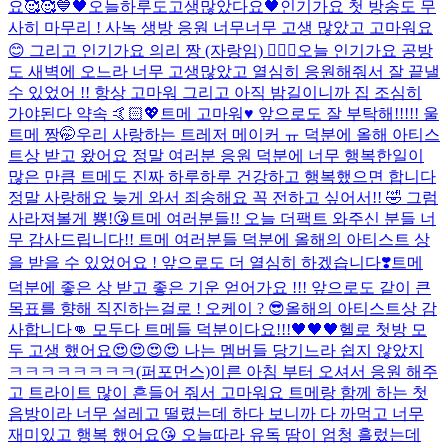
요🥰🥰
💙
🖤오늘하루도고생많았다요🖤
인기가요 첫 방송도 무
사히 마무리 ! 사녹 생방 응원 너무너무 고생 많았고 고마워요
😊 그리고 인기가요 의리 짱 (자랑임) 👍🏻😘
오늘 인기가요 공방
도 새벽에 오느라 너무 고생많았고 열심히 응원해줘서 잘 끝낼
수 있었어 !! 항상 고마워 그리고 아직 밤길이니까 집 조심히
가야된다 약속 🤙🏻💖
트메 고마워♥️ 앞으로도 잘 부탁해!!!!! 울
트메 짱🤭
우리 사랑하는 트레저 메이커 ㅠ 덕분에 올해 아티스
트상 받고 왔어요 정말 여러분 응원 덕분에 너무 행복한일이
많은 만큼 트메도 진짜 하루하루 건강하고 행복했으면 합니다
정말 사랑해요 늦게 와서 죄송해요 꼭 전하고 싶어서!! 🤣 그럼
사라져볼게 뿅!😘
트메 여러분들!! 오늘 더팩트 와주신 분들 너
무 감사드립니다!! 트메 여러분들 덕분에 올해의 아티스트 상
을 받을 수 있었어요 ! 앞으로도 더 열심히 하겠습니다❣️
트메
덕분에 좋은 상 받고 좋은 기운 얻어가요 !!! 앞으로도 같이 큰
목표를 향해 직진하는걸로 ! 오케이 ? 😎
올해의 아티스트상 감
사합니다👊 모두다 트메들 덕분이다요!!!🖤🖤🖤
헬로 첫방 모
두 고생 했어요😍😍😍😍 나는 멤버들 당기느라 쉽지 않았지
ㅋㅋㅋㅋㅋㅋㅋㅋ(퍼포먼스)
이른 아침 부터 오셔서 응원 해주
고 트라이트 많이 흔들어 줘서 고마워요 트메랑 함께 하는 첫
음방이라 너무 설레고 떨렸는데 하다 보니까 다 까먹고 너무
재미있고 행복 했어요😘 오늘따라 유독 땀이 엄청 흘렀는데