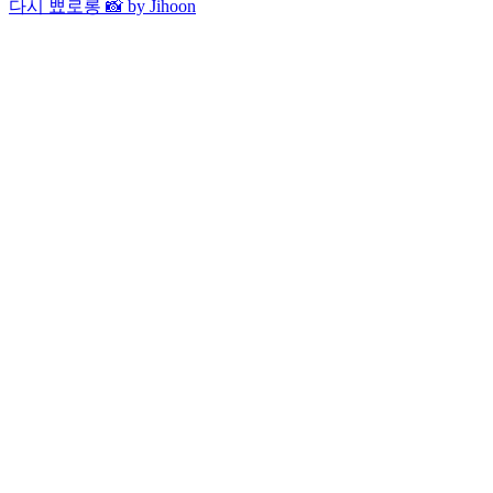
다시 뾰로롱 📸 by Jihoon