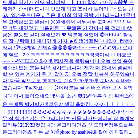
트메의 열기가 진짜 짱이여써ㅓㅏ!!!!!!! 항상 고마워요🤗💗 트
레저가 준비한 도시락 맛있게 먹고 조심히 들어가구~ 오늘 밤
6시 엠카운트다운 ...
추운데 아침 일찍 공방 기다리느라 너무너
무 고생많았고 열심히 응원해줘서 너무너무 고마워 !!!!!!!! 너
무너무 재밌었고 마음만큼 다 못해준 거 같아서 좀 걸리네 🥲
남은 활동도 같이 잘해보자 💖 덕분에 잘했어 😎
HELLO 활동
도 잘 부탁해 !!! 재미있게 가자 🔥👋🏻😊
떨린다
내일이 컴백이
라니 ! 👋🏻
깨알 존재감😁😁😁😁
짜잔~~~~~🌠🌠🌠
회사 로비
에 헬로...가? ㅋㅋㅋㅋㅋㅋㅋㅋㅋㅋㅋㅋ
졍졍이식 ✌🏻
야호오
~~~~~🫶
HELLO 화이팅🥰
사진을 올렸습니다.
오늘 생일 축하
해주신 모든 분들 너무 감사드립니다! 제가 더 힘내서 열심히
할 수 있는 계기가 된 거 같아요! 오늘 정말 행복한 하루였습니
다! 다들 앞으로도 행복하고 건강한 하루하루 보내시길 바라
겠습니다! ❣️
잘자요____ 🌛
여러분들 곧 위버스 라이브 시작합
니다 어서 들어오세요! ❣️
시골 소년 🧑🏻‍🌾
이른 아침 위버스에
온 트메들 방가방가✌️
정우야 생일 축하한다아아ㅏㅏㅏㅏㅏㅏ
ㅏ!!!!!!!!!!!!!!!! 🥳🥳🥳🥳🥳🥳🥳🥳🥳🥳🥳🥳🥳🥳🥳🥳🥳
항상 너
무 잘 챙겨주시는 온그리디언츠 선물 감사드립니당 잘 쓸게요
알라뷰🥰🥰🥰
B컷입니당!
온그리디언츠 🤍 도영💗정우
오늘은
온그리디언츠 하는 날 🤩
✌️
photo by asahi😀
화질이 깨지길래....