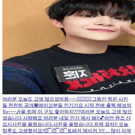
여러분 오늘도 고생 많으셨어용~~~👍🏼👍🏼🥳
그동안 찍은 사진
들 천천히 공개💟
메이꼬분들 인기가요 시작 전에 출첵 해보까
Yo~~~🎶
울 트메 이 구도 좋아하지???
여러분 오늘도 고생 많으
셨습니다 사랑해요 여러분 내일 인가 에서 봐!!💕
어안 렌즈 산
요시
사진을 올렸습니다.
사진을 올렸습니다.
트메 잘자!! 오늘
하루도 고생했어요!😴😴😴
트레저 메이커 !!!! . . 많이 아껴