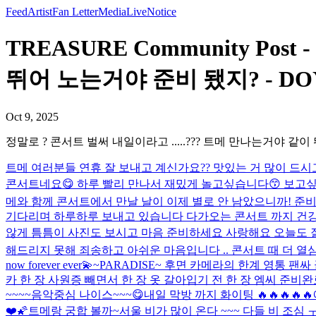
Feed
Artist
Fan Letter
Media
Live
Notice
TREASURE Community Po
뛰어 노는거야 준비 됐지? - DO
Oct 9, 2025
정말로 ? 콘서트 벌써 내일이라고 .....??? 트메 만나는거야 같
트메 여러분들 연휴 잘 보내고 계신가요?? 맛있는 거 많이 드시
콘서트네요😋 하루 빨리 만나서 재밌게 놀고싶습니다😙 보고싶다!!
메와 함께 콘서트에서 만날 날이 이제 별로 안 남았으니까! 준비 
기다리며 하루하루 보내고 있습니다 다가오는 콘서트 까지 건강하
않게 틈틈이 사진도 보시고 마음 준비하세요 사랑해요 오늘도 잘
해드리지 못해 죄송하고 아쉬운 마음입니다 .. 콘서트 때 더 
now forever ever💫
~PARADISE~ 후면 카메라의 한계 영통 팬
카 한 장 사원증 빼면서 한 장 옷 갈아입기 전 한 장 엠씨 준비완
~~~~
음악중심 나이스~~~😋
내일 막방 까지 화이팅 🔥🔥🔥🔥🔥
❤️🌠
트메랑 궁합 볼까~
서울 비가 많이 온다 ~~~ 다들 비 조심