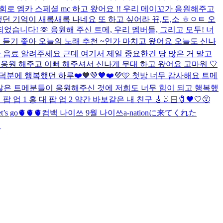
회로 엠카 스페셜 mc 하고 왔어요 !! 우리 메이꼬가 응원해주고
했던 기억이 새록새록 나네요 또 하고 싶어라 뀨,도,소 ㅎㅇㅌ 오
 되었습니다! 🫶 응원해 주신 트메, 우리 멤버들, 그리고 모두! 너
편안하게 듣기 좋아 오늘의 노래 추천 ~
인가 마치고 왔어요 오늘도 신나
 음료 알려주세요 근데 여기서 제일 중요한건 당 많은 거 말고
메가 응원 해주고 이뻐 해주셔서 신나게 무대 하고 왔어요 고마워 🤍
덕분에 행복했던 하루❤️
💙💚🧡❤️💜🩵 첫방 너무 감사해요 트메
정말 많은 트메분들이 응원해주신 것에 저희도 너무 힘이 되고 행복했
대 팝 업 1 홍 대 팝 업 2 약간 바보같은 내 친구 🎸🤘🏻🧷🖤🤍😵
 go🫀🫀🫀
컴백 나이쓰 9월 나이쓰
a-nationに来てくれた
