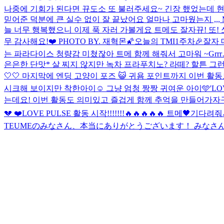
나중에 기회가 된다면 뀨도소 또 불러주세요~ 긴장 했었는데 
믿어준 덕분에 큰 실수 없이 잘 끝났어요 얼마나 고마웠는지 ,,
늘 너무 행복했으니 이제 푹 자러 가볼게요 트메도 잘자
뀨! 또
무 감사해요!❤️ PHOTO BY. 재혁몬🌠
오늘의 TMI
1주차🎉
잘자 
는 파라다이스 청량감 미쳤잖아 트메 함께 해줘서 고마워 ~
Grr
은은한 단맛* 살 찌지 않지만 녹차 프라푸치노? 라떼? 할튼 
🤍🤍 마지막에 엔딩 고양이 포즈 😺 귀욤 포인트까지 이번 활동
시크해 보이지만 착한아이☺️ 그냥 엄청 짱짱 귀여운 아이🩵
'L
는데요! 이번 활동도 의미있고 즐겁게 함께 추억을 만들어가자구요 
💔 ❤️
LOVE PULSE 활동 시작!!!!!!!🔥🔥🔥🔥🔥 트메🖤기
TEUMEのみなさん、本当にありがとうございます！ みなさ