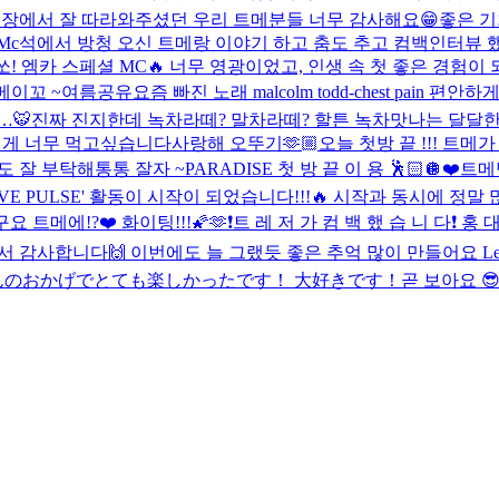
현장에서 잘 따라와주셨던 우리 트메분들 너무 감사해요😁
좋은 기
, Mc석에서 방청 오신 트메랑 이야기 하고 춤도 추고 컴백인터뷰 
! 쏘! 엠카 스페셜 MC🔥 너무 영광이었고, 인생 속 첫 좋은 경험이
메이꼬 ~
여름공유
요즘 빠진 노래 malcolm todd-chest pain 
r…🐯
진짜 진지한데 녹차라떼? 말차라떼? 할튼 녹차맛나는 달달한
그런게 너무 먹고싶습니다
사랑해 오뚜기🫶🏼
오늘 첫방 끝 !!! 트
도 잘 부탁해통통 잘자 ~
PARADISE 첫 방 끝 이 용 🕺🏻🪩
❤️트메
OVE PULSE' 활동이 시작이 되었습니다!!!🔥 시작과 동시에 
트메에!?❤️ 화이팅!!!🌠🫶
❗️트 레 저 가 컴 백 했 습 니 다❗️ 홍 
다려줘서 감사합니다🙌 이번에도 늘 그랬듯 좋은 추억 많이 만들어요 Let’s
んのおかげでとても楽しかったです！ 大好きです！
곧 보아요 