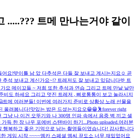
고 .....??? 트메 만나는거야 같이
어요!🩵
이틀 남 았 다
추석은 다들 잘 보내고 계시는지요☺️ 곧
한 추석 보내고 계신가요~!? 트레저도 잘 보내고 있답니다🫶 트
가요 메이꼬들 ~ 저희 또한 추석과 연습 그리고 트메 만날 날만
준비도 하세요 그리고 멋진 트레저 , 삐로통통이 보고 놀라시지
🤗
트메 여러분들! 이번에 여러가지 준비로 상황상 노래 선물을
진 올려봅니다!
맛있는 밥은 드셨는지요오😁😁
🕺
forever right
 그냥 나 이건 오뚜기와 나 300명 인파 속에서 음중 벽 끼고 셀
 가득 한 장 나우 포에버 스탠바이 하기...
Photo uploaded.
여러분
 정말 행복하고 좋은 기억으로 남는 촬영들이였습니다! 감사합니다
제한 게임 시작 ~~~~
엠카 스페셜 엠씨 뀨도소 너무 재밌었어요