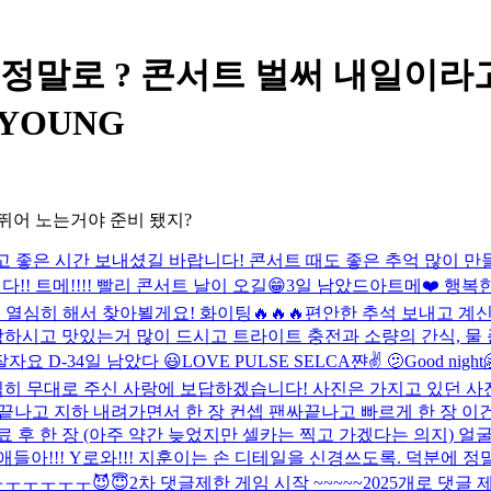
st - 정말로 ? 콘서트 벌써 내일이라
YOUNG
이 뛰어 노는거야 준비 됐지?
고 좋은 시간 보내셨길 바랍니다! 콘서트 때도 좋은 추억 많이 만들
 트메!!!! 빨리 콘서트 날이 오길😁
3일 남았드아
트메❤️ 행복
열심히 해서 찾아뵐게요! 화이팅🔥🔥🔥
편안한 추석 보내고 계신
시고 맛있는거 많이 드시고 트라이트 충전과 소량의 간식, 물 
자요 D-3
4일 남았다 😃
LOVE PULSE SELCA
쨘✌️ 🫤
Good night
열심히 무대로 주신 사랑에 보답하겠습니다! 사진은 가지고 있던 사
싸 끝나고 지하 내려가면서 한 장 컨셉 팬싸끝나고 빠르게 한 장 이건
료 후 한 장 (아주 약간 늦었지만 셀카는 찍고 가겠다는 의지) 얼굴
애들아!!! Y로와!!! 지훈이는 손 디테일을 신경쓰도록. 덕분에
 ㅜㅜㅜㅜㅜㅜ
😈😇
2차 댓글제한 게임 시작 ~~~~~
2025개로 댓글 