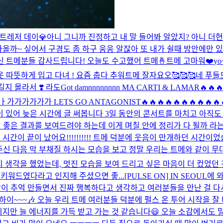
트레저 데이💎
아니 그니까 진정하고 내 말 들어봐 알았지? 아니 더
갔다올까~ 싶어서 구경도 좀 하구 웅웅 알잖아 또 내가 쉴때 방안에만 
와주신 트메분들 감사드립니다! 오늘도 수고했어 트메🤞
트메 고마워❤️
yo
옷 따뜻하게 입고 다녀 ! 요즘 춥다 추워
트메 잘자요오🥰🥰🥰
네 푸들도
지 몰라서 ❣️ 라도
Got damnnnnnnnn MA CARTI & LA
ETS GO ANTAGONIST🔥🔥🔥🔥🔥🔥🔥🔥🔥🔥🔥🔥
이 있어 늦은 시간에 글 써봅니다 3일 동안의 콘서트를 마치고 아직도
 더 좋은 결과를 보여드려야 하는데 이게 며칠 안에 정리가 다 될까 라
 3일의 시간이 끝이 났어요!!!!!!!!!! 트메 덕분에 웃음이 만개하던
신 다음 막 부채질 하시는 모습을 보고 정말 우리는 트메와 같이 무대
지 생각을 했었는데, 멋진 모습을 보여 드리고 싶은 마음이 더 컸었던 
 키워드였다라고 인지해 주셨으면 좋...
[PULSE ON] IN SEO
이 추억 만들면서 진짜 행복하다고 생각하고 여러분들을 만난 걸 다시
하이~~~🎶 오늘 우리 트메 여러분들 덕분에 펄스 온 투어 시작을 잘
지만 늘 에너지를 가득 받고 가는 것 같습니다😃 오늘 소감에서도 말