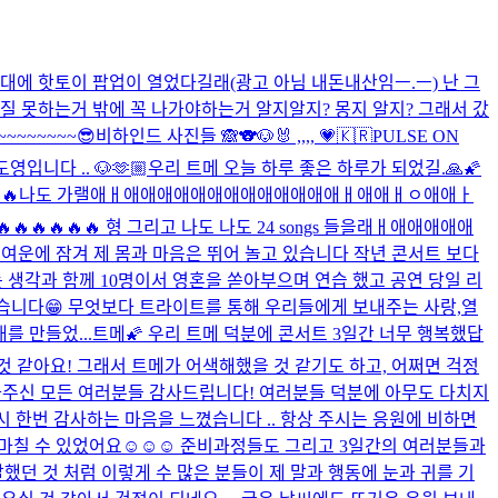
현대에 핫토이 팝업이 열었다길래(광고 아님 내돈내산임ㅡ.ㅡ) 난 그
있질 못하는거 밖에 꼭 나가야하는거 알지알지? 몽지 알지? 그래서 갔
~~~~~~~~😎
비하인드 사진들 🙈
🐨🐶🐰 ,,,, 💗
🇰🇷PULSE ON
영입니다 .. 🐶
🫶🏼
우리 트메 오늘 하루 좋은 하루가 되었길.🙏🌠
MAR🔥🔥🔥🔥나도 가랠애ㅐ애애애애애애애애애애애애애ㅐ애애ㅐㅇ애애ㅏ
🔥🔥🔥🔥 형 그리고 나도 나도 24 songs 들을래ㅐ애애애애애
 여운에 잠겨 제 몸과 마음은 뛰어 놀고 있습니다 작년 콘서트 보다
는 생각과 함께 10명이서 영혼을 쏟아부으며 연습 했고 공연 당일 리
 시간이었습니다😁 무엇보다 트라이트를 통해 우리들에게 보내주는 사랑,열
를 만들었...
트메🌠 우리 트메 덕분에 콘서트 3일간 너무 행복했답
것 같아요! 그래서 트메가 어색해했을 것 같기도 하고, 어쩌면 걱정
UL에 와주신 모든 여러분들 감사드립니다! 여러분들 덕분에 아무도 다치지
 한번 감사하는 마음을 느꼈습니다 .. 항상 주시는 응원에 비하면
 마칠 수 있었어요☺️☺️☺️ 준비과정들도 그리고 3일간의 여러분들과
했던 것 처럼 이렇게 수 많은 분들이 제 말과 행동에 눈과 귀를 기