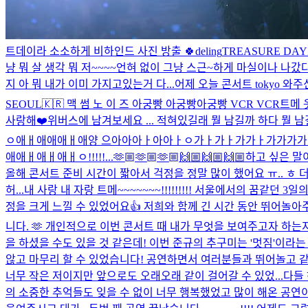
트데이라 소소하게 비하인드 사진 방출 🍀
deling
TREASURE DAY
냥 뭐 살 생각 뭐 저~~~~언혀 없이 그냥 스근~하게 마실이나 나
지 아 뭐 내가 이미 가지고있는거 다...
어제 오늘 콘서트 tokyo 
SEOUL🇰🇷 맥 썸 노 이 즈 아궁빵 아궁빵아궁빵 VCR VCR
트메 
사랑해❤️
위버스에 남겨보세요 ... 적혀있길래 뭘 남길까 하다 뭘 남길
ㅇ애ㅐ애애애ㅐ애양 으아아아ㅏ아아ㅏㅇ가ㅏ가ㅏ가가ㅏ가가가가ㅏ가가가가가가 L
애애ㅐ애ㅐ애ㅐㅇ!!!!!...
🫶🏼🫶🏼🫶🏼🙌🏼🙌🏼🙌🏼
하고 싶은 말
올해 콘서트 준비 시간이 짧아서 걱정을 정말 많이 했어요 ㅠ.. ㅎ
허...
내 사랑 내 자랑 트메~~~~~~~!!!!!!!!! 서울에서의 꿈같던
정을 크게 느낄 수 있었어요👍 저희와 함께 긴 시간 동안 뛰어놀아주
니다. 🫶 개인적으로 이번 콘서트 때 내가 무엇을 보여주고자 하는
을 하셨을 수도 있을 것 같은데! 이번 준규의 추구미는 '멋짐'이라는
않고 마무리 할 수 있었습니다! 공연하면서 여러분들과 뛰어놀고 같
너무 작은 저이지만 앞으로도 오래오래 같이 걸어갈 수 있었...
다들 
의 소중한 추억들도 잊을 수 없이 너무 행복했었고 많이 해온 공연이