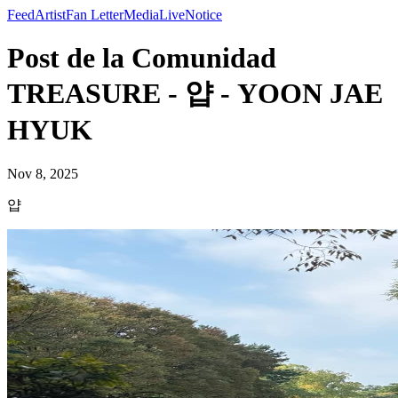
Feed
Artist
Fan Letter
Media
Live
Notice
Post de la Comunidad
TREASURE - 얍 - YOON JAE
HYUK
Nov 8, 2025
얍