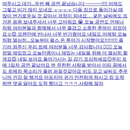
여주시고 대가...
두번 째 공연 끝났습니다 ~~~~~~!!!! 어제도
그렇고 비가 많이 오네요 ㅜㅜㅜㅜ 다들 집으로 돌아가실 때
많이 번거로우실 것 같아서 걱정이 되네요… 궂은 날씨에도 뜨
거운 응원 보내주셔서 너무 고마워요 😭 오늘 공연도 언제나
처럼 여러분들과 함께해서 너무 즐겁고 소중한 추억이 되었어
요☺️😊 오랜만에 반나서 너무 반가웠어요 내일도 어제랑 오늘
처럼 열심히...
오늘부터 펄스 온 투어가 시작했어요!!!!!!!!! 즐
기러 와주신 우리 트메 여러분들 너무 감사합니다 🙇🏻‍♂️ 오늘
정말 재밌었고 오늘만큼이나 재밌는 내일을 위해 더 열심히 할
게요😊 내일 보아요 돌아가시는 길,감기 조심하세요🙂
우리 트
메 1일차 공연 끝났어요 🫶 무한한 사랑을 받아서 이따 꿈에서
도 트메의 목소리가 울려 퍼질것같아요 비도 오고 날씨도 추우
니까 건강 잘 챙겨요 아프지마 귀가 안전하게 하시고 집 도착
하면 댓글 달아요 도착 했다고 ㅋㅋㅋ 사랑해 잘자