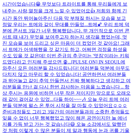
시간이었습니다😁 무엇보다 트라이트를 통해 우리들에게 보
내주는 사랑,열정을 크게 느낄 수 있었어요👍 저희와 함께 긴
시간 동안 뛰어놀아주신 다음 막 부채질 하시는 모습을 보고
정말 우리는 트메와 같이 무대를 만들었...
트메🌠 우리 트메 덕
분에 콘서트 3일간 너무 행복했답니다. 🫶 개인적으로 이번 콘
서트 때 내가 무엇을 보여주고자 하는지 생각을 했었는데, 멋
진 모습을 보여 드리고 싶은 마음이 더 컸었던 것 같아요! 그래
서 트메가 어색해했을 것 같기도 하고, 어쩌면 걱정을 하셨을
수도 있을 것 같은데! 이번 준규의 추구미는 '멋짐'이라는 키워
드였다라고 인지해 주셨으면 좋...
[PULSE ON] IN SEOUL에
와주신 모든 여러분들 감사드립니다! 여러분들 덕분에 아무도
다치지 않고 마무리 할 수 있었습니다! 공연하면서 여러분들
과 뛰어놀고 같이 추억 만들면서 진짜 행복하다고 생각하고 여
러분들을 만난 걸 다시 한번 감사하는 마음을 느꼈습니다 .. 항
상 주시는 응원에 비하면 너무 작은 저이지만 앞으로도 오래오
래 같이 걸어갈 수 있었...
다들 하이~~~🎶 오늘 우리 트메 여러
분들 덕분에 펄스 온 투어 시작을 잘 마칠 수 있었어요☺️☺️☺️
준비과정들도 그리고 3일간의 여러분들과의 소중한 추억들도
잊을 수 없이 너무 행복했었고 많이 해온 공연이지만 늘 에너
지를 가득 받고 가는 것 같습니다😃 오늘 소감에서도 말했던
것 처럼 이렇게 수 많은 분들이 제 말과 행동에 눈과 귀를 기울