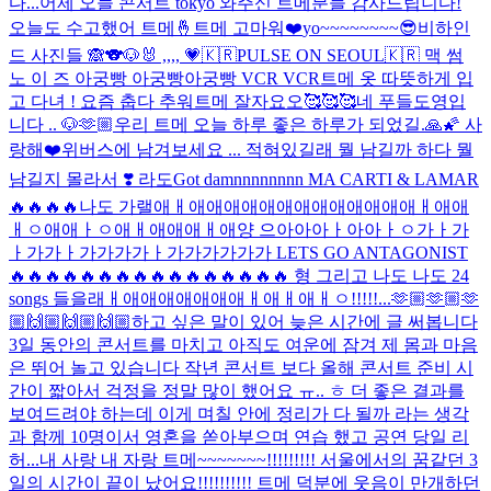
다...
어제 오늘 콘서트 tokyo 와주신 트메분들 감사드립니다!
오늘도 수고했어 트메🤞
트메 고마워❤️
yo~~~~~~~~😎
비하인
드 사진들 🙈
🐨🐶🐰 ,,,, 💗
🇰🇷PULSE ON SEOUL🇰🇷 맥 썸
노 이 즈 아궁빵 아궁빵아궁빵 VCR VCR
트메 옷 따뜻하게 입
고 다녀 ! 요즘 춥다 추워
트메 잘자요오🥰🥰🥰
네 푸들도영입
니다 .. 🐶
🫶🏼
우리 트메 오늘 하루 좋은 하루가 되었길.🙏🌠 사
랑해❤️
위버스에 남겨보세요 ... 적혀있길래 뭘 남길까 하다 뭘
남길지 몰라서 ❣️ 라도
Got damnnnnnnnn MA CARTI & LAMAR
🔥🔥🔥🔥나도 가랠애ㅐ애애애애애애애애애애애애애ㅐ애애
ㅐㅇ애애ㅏㅇ애ㅐ애애애ㅐ애양 으아아아ㅏ아아ㅏㅇ가ㅏ가
ㅏ가가ㅏ가가가가ㅏ가가가가가가 LETS GO ANTAGONIST
🔥🔥🔥🔥🔥🔥🔥🔥🔥🔥🔥🔥🔥🔥🔥🔥 형 그리고 나도 나도 24
songs 들을래ㅐ애애애애애애애ㅐ애ㅐ애ㅐㅇ!!!!!...
🫶🏼🫶🏼🫶
🏼🙌🏼🙌🏼🙌🏼
하고 싶은 말이 있어 늦은 시간에 글 써봅니다
3일 동안의 콘서트를 마치고 아직도 여운에 잠겨 제 몸과 마음
은 뛰어 놀고 있습니다 작년 콘서트 보다 올해 콘서트 준비 시
간이 짧아서 걱정을 정말 많이 했어요 ㅠ.. ㅎ 더 좋은 결과를
보여드려야 하는데 이게 며칠 안에 정리가 다 될까 라는 생각
과 함께 10명이서 영혼을 쏟아부으며 연습 했고 공연 당일 리
허...
내 사랑 내 자랑 트메~~~~~~~!!!!!!!!! 서울에서의 꿈같던 3
일의 시간이 끝이 났어요!!!!!!!!!! 트메 덕분에 웃음이 만개하던