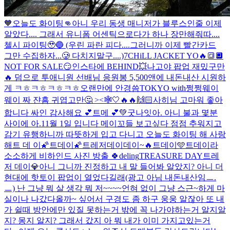
🧡
오늘도 화이팅👊
아니 우리 동생 매니저가 블루스인줄 이제
알았다.... 그래서 유니폼 어센틱으로다가 하나 장만해줘따....
첼시 파이팅🥹🔵 (우린 파란 피다....그러니까 이제 빨간카드
그만 수집하자...🥲 다치지말구....)
7CHiLL JACKET YO🔥🔳🔲
NOT FOR SALE😏
인스타에 BEHIND💥
나고야 팝업 재밌구만
🔥 덤으로 투애니원 선배님 응원봉 5,500앤에 내돈내산 시원하
게 ㅋㅎㅋㅎㅋㅎㅋㅎ
오랜만에 안경씀
TOKYO with쩡쩡웨이
웨이 짜 쟌
흠 귀엽고만🤔 ><🕸️
🤍
🔥🔥
🙌🏻
사히님 고마워 좋아
합니다 싸인 감사해요 💕
트메 💕
💚
굿나잇
아. 아니 불과 몇분
사이에 아.
11월 1일 입니다 메이꼬들 보고싶다 점점 추워지고
감기 유행하니까 따뜻하게 입고 다니고 오늘도 화이팅 해 사랑
해
트 데 이
🌠트데이🌠
트레저데이데이~🔥
트데이🩵
트데이라
소소하게 비하인드 사진 방출 🍀
deling
TREASURE DAY
트레
저 데이💎
아니 그니까 진정하고 내 말 들어봐 알았지? 아니 더
현대에 핫토이 팝업이 열었다길래(광고 아님 내돈내산임ㅡ.
ㅡ) 난 그냥 뭐 살 생각 뭐 저~~~~언혀 없이 그냥 스근~하게 마
실이나 나갔다올까~ 싶어서 구경도 좀 하구 웅웅 알잖아 또 내
가 쉴때 방안에만 있질 못하는거 밖에 꼭 나가야하는거 알지알
지? 몽지 알지? 그래서 갔지 아 뭐 내가 이미 가지고있는거