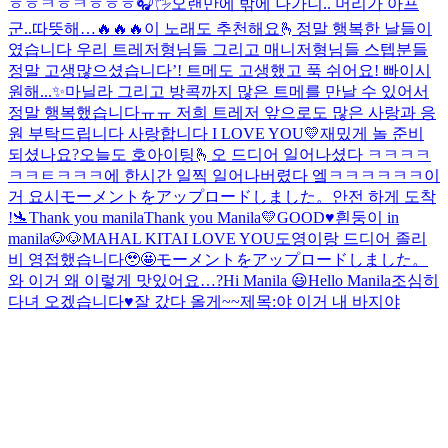
ㅎㅎㅋㅎㅋㅎㅎㅎ
🎧🖐
오랜만에 밖에 나가니.. 머리가 아프
군..
따뜻해…
🔥🔥🔥
이 노래도 추천해요🫰
정말 행복한 날들이
였습니다 우리 트레저형님들 그리고 매니저형님들 스텝분들
정말 고생많으셨습니다’! 트메도 고생했고 푹 쉬어요! 빠이
시
원해...✨
마닐라 그리고 방콕까지 많은 트메를 만날 수 있어서
정말 행복했습니다ㅠㅠ 저희 트레저 앞으로도 많은 사랑과 응
원 부탁드립니다 사랑합니다 I LOVE YOU💛
재밌게 놀 준비
되셨나요?
오늘도 호아이팅🫰
오 드디어 일어나셨다 ㅋㅋㅋㅋ
ㅋㅋㅌㅋㅋㅋ
에 한시간 일찍 일어나버렸다 엨ㅋㅋㅋㅋㅋㅋ이
거 요시
モーメントをアップロードしました。
안전 하게 도착
!🛬
Thank you manila
Thank you Manila💛
GOOD♥️
흰둥이 in
manila🐶🐶
MAHAL KITA
I LOVE YOU
도영이랑 드디어 졸리
비 영접했습니다🥹🤩
モーメントをアップロードしました。
와 이거 왜 이렇게 맛있어요…?
Hi Manila 😃
Hello Manila
조심히
다녀 오겠습니다♥️
잘 갔다 올게~~
제목:야 이거 내 바지야