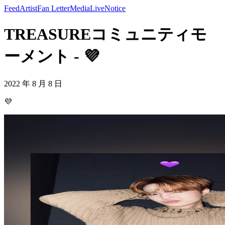
Feed
Artist
Fan Letter
Media
Live
Notice
TREASUREコミュニティモ
ーメント - 💜
2022 年 8 月 8 日
💜