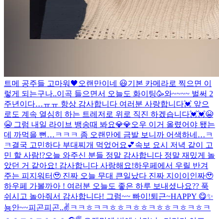
트메 공주들 고마워🖤
오랜만이네 😃
기본 카메라로 찍으면 이
렇게 되는구나..
이곡 들으면서 오늘도 화이팅🥳
와~~~~ 벌써 2
주년이다…ㅠㅠ 항상 감사합니다 여러분 사랑합니다💓 앞으
로도 계속 열심히 하는 트레저로 위로 직진 하겠습니다💓💓😭
😭 그럼 내일 라이브 뱅송때 봐요💎💎
오우 이거 올렸어야 됐는
데 까먹을 뻔…ㅋㅋㅋ 좀 오랜만에 금발 보니까 어색하네…ㅋ
ㅋ
결국 고민하다 부대찌개 먹었어요💕
속보 요시 저녁 같이 고
민 할 사람!?
오늘 와주신 분들 정말 감사합니다 정말 재밌게 놀
았던 거 같아요! 감사합니다 사랑해요!
하우페에서 우릴 반겨
주는 피지워터🥹 진짜 오늘 무대 큰일났다 진짜 지이이인짜🥹
하우페 가볼까아 !
여러분 오늘도 좋은 하루 보내셨나요?? 푹
쉬시고 놀아줘서 감사합니다! 그럼~~ 빠이!
퇴근~
HAPPY 😋
✨
뇽안~~
피곤피곤..
✌️
ㅋㅋㅎㅋㅋㅎㅎㅋㅎㅎㅋㅎㅎㅋㅎㅋㅎㅋ