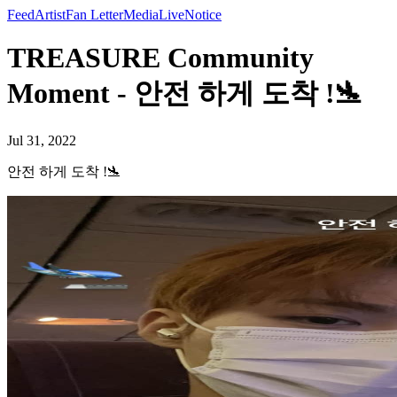
Feed
Artist
Fan Letter
Media
Live
Notice
TREASURE Community
Moment - 안전 하게 도착 !🛬
Jul 31, 2022
안전 하게 도착 !🛬