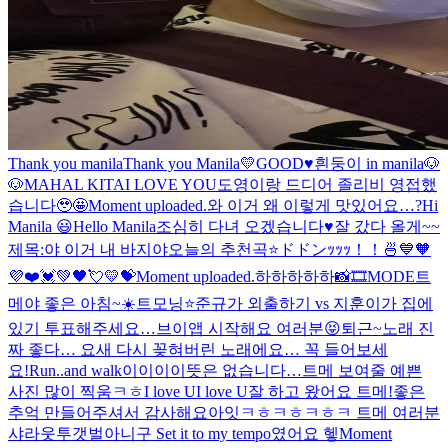
Thank you manila
Thank you Manila💛
GOOD♥️
흰둥이 in manila🐶
🐶
MAHAL KITA
I LOVE YOU
도영이랑 드디어 졸리비 영접했
습니다🥹🤩
Moment uploaded.
와 이거 왜 이렇게 맛있어요…?
Hi
Manila 😃
Hello Manila
조심히 다녀 오겠습니다♥️
잘 갔다 올게~~
제목:야 이거 내 바지야
오늘의 추천곡⭐️
ドドンｯｯｯ！！🍜
💙🧡
💜❤️💓💚🖤💘💛💝
Moment uploaded.
하하하하하
📸🎞MODE
트
메야 좋은 아침~☀️
트모닝⭐️
준규가 외출하기 vs 지훈이가 집에
있기 투표해주세요…
브이앱 시작해요 여러분😝
퇴근~
노래 진
짜 좋다… 요새 다시 꽂혀버린 노래에요… 꼭 들어보세
요!
Run..and walk
이이이이뜻은 없습니다…
트메 보여줄 예쁜
사진 많이 찍움ㅋㅎ
I love UI love U
잘 하고 왔어요 트메!좋은
추억 만들어주셔서 감사해요
아잇ㅋㅎㅋㅎㅋㅎㅋ 트메 여러분
샤라웃투갯벌아니구 Set it to my tempo였어요 헿
Moment