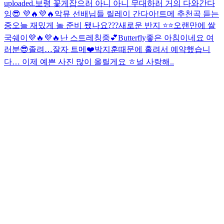
uploaded.
보령 꽃게잡으러 아니 아니 무대하러 거의 다와간다
잉😎 💜🔥💜🔥
악뮤 선배님들 릴레이 간다아!
트메 추천곡 듣는
중
오늘 재밌게 놀 준비 됐나요???
새로운 반지 ⭐️⭐️
오랜만에 쌀
국쉐이💜🔥💜🔥
난 스트레칭중💕
Butterfly
좋은 아침이네요 여
러분😎
졸려…
잘자 트메❤️
박지훈때문에 홀려서 예약했습니
다… 이제 예쁜 사진 많이 올릴게요 ㅎ
널 사랑해..