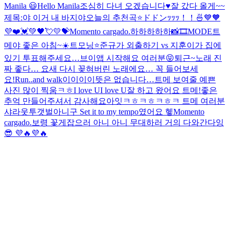
Manila 😃
Hello Manila
조심히 다녀 오겠습니다♥️
잘 갔다 올게~~
제목:야 이거 내 바지야
오늘의 추천곡⭐️
ドドンｯｯｯ！！🍜
💙🧡
💜❤️💓💚🖤💘💛💝
Momento cargado.
하하하하하
📸🎞MODE
트
메야 좋은 아침~☀️
트모닝⭐️
준규가 외출하기 vs 지훈이가 집에
있기 투표해주세요…
브이앱 시작해요 여러분😝
퇴근~
노래 진
짜 좋다… 요새 다시 꽂혀버린 노래에요… 꼭 들어보세
요!
Run..and walk
이이이이뜻은 없습니다…
트메 보여줄 예쁜
사진 많이 찍움ㅋㅎ
I love UI love U
잘 하고 왔어요 트메!좋은
추억 만들어주셔서 감사해요
아잇ㅋㅎㅋㅎㅋㅎㅋ 트메 여러분
샤라웃투갯벌아니구 Set it to my tempo였어요 헿
Momento
cargado.
보령 꽃게잡으러 아니 아니 무대하러 거의 다와간다잉
😎 💜🔥💜🔥