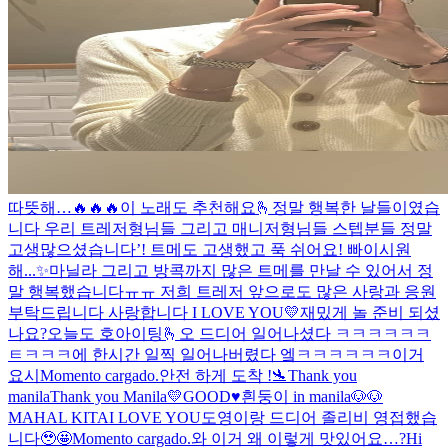
따뜻해…
🔥🔥🔥
이 노래도 추천해요🫰
정말 행복한 날들이였습
니다 우리 트레저형님들 그리고 매니저형님들 스텝분들 정말
고생많으셨습니다’! 트메도 고생했고 푹 쉬어요! 빠이
시원
해...✨
마닐라 그리고 방콕까지 많은 트메를 만날 수 있어서 정
말 행복했습니다ㅠㅠ 저희 트레저 앞으로도 많은 사랑과 응원
부탁드립니다 사랑합니다 I LOVE YOU💛
재밌게 놀 준비 되셨
나요?
오늘도 호아이팅🫰
오 드디어 일어나셨다 ㅋㅋㅋㅋㅋㅋ
ㅌㅋㅋㅋ
에 한시간 일찍 일어나버렸다 엨ㅋㅋㅋㅋㅋㅋ이거
요시
Momento cargado.
안전 하게 도착 !🛬
Thank you
manila
Thank you Manila💛
GOOD♥️
흰둥이 in manila🐶🐶
MAHAL KITA
I LOVE YOU
도영이랑 드디어 졸리비 영접했습
니다🥹🤩
Momento cargado.
와 이거 왜 이렇게 맛있어요…?
Hi