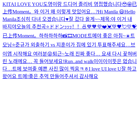
KITA
I LOVE YOU
도영이랑 드디어 졸리비 영접했습니다🥹🤩
已
上传Moment。
와 이거 왜 이렇게 맛있어요…?
Hi Manila 😃
Hello
Manila
조심히 다녀 오겠습니다♥️
잘 갔다 올게~~
제목:야 이거 내
바지야
오늘의 추천곡⭐️
ドドンｯｯｯ！！🍜
💙🧡💜❤️💓💚🖤💘💛💝
已上传Moment。
하하하하하
📸🎞MODE
트메야 좋은 아침~☀️
트
모닝⭐️
준규가 외출하기 vs 지훈이가 집에 있기 투표해주세요…
브
이앱 시작해요 여러분😝
퇴근~
노래 진짜 좋다… 요새 다시 꽂혀버
린 노래에요… 꼭 들어보세요!
Run..and walk
이이이이뜻은 없습니
다…
트메 보여줄 예쁜 사진 많이 찍움ㅋㅎ
I love UI love U
잘 하고
왔어요 트메!좋은 추억 만들어주셔서 감사해요