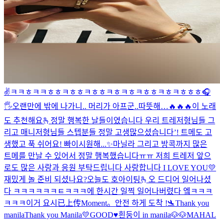
✌️
ㅋㅋㅎㅋㅋㅎㅎㅋㅎㅎㅋㅎㅎㅋㅎㅋㅎㅋㅎㅎㅋㅎㅋㅎㅎㅎ
🎧
🖐
오랜만에 밖에 나가니.. 머리가 아프군..
따뜻해…
🔥🔥🔥
이 노래
도 추천해요🫰
정말 행복한 날들이였습니다 우리 트레저형님들 그
리고 매니저형님들 스텝분들 정말 고생많으셨습니다’! 트메도 고
생했고 푹 쉬어요! 빠이
시원해...✨
마닐라 그리고 방콕까지 많은
트메를 만날 수 있어서 정말 행복했습니다ㅠㅠ 저희 트레저 앞으
로도 많은 사랑과 응원 부탁드립니다 사랑합니다 I LOVE YOU💛
재밌게 놀 준비 되셨나요?
오늘도 호아이팅🫰
오 드디어 일어나셨
다 ㅋㅋㅋㅋㅋㅋㅌㅋㅋㅋ
에 한시간 일찍 일어나버렸다 엨ㅋㅋㅋ
ㅋㅋㅋ이거 요시
已上传Moment。
안전 하게 도착 !🛬
Thank you
manila
Thank you Manila💛
GOOD♥️
흰둥이 in manila🐶🐶
MAHAL